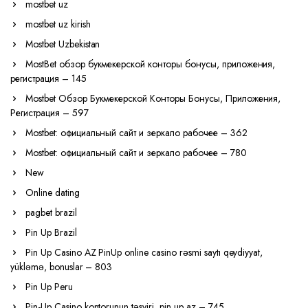
mostbet uz
mostbet uz kirish
Mostbet Uzbekistan
MostBet обзор букмекерской конторы бонусы, приложения,
регистрация – 145
Mostbet Обзор Букмекерской Конторы Бонусы, Приложения,
Регистрация – 597
Mostbet: официальный сайт и зеркало рабочее – 362
Mostbet: официальный сайт и зеркало рабочее – 780
New
Online dating
pagbet brazil
Pin Up Brazil
Pin Up Casino AZ PinUp online casino rəsmi saytı qeydiyyat,
yükləmə, bonuslar – 803
Pin Up Peru
Pin-Up Casino kontorunun təsviri, pin up az – 745