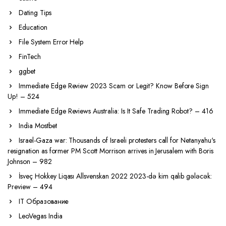
Dating Tips
Education
File System Error Help
FinTech
ggbet
Immediate Edge Review 2023 Scam or Legit? Know Before Sign
Up! – 524
Immediate Edge Reviews Australia: Is It Safe Trading Robot? – 416
India Mostbet
Israel-Gaza war: Thousands of Israeli protesters call for Netanyahu's
resignation as former PM Scott Morrison arrives in Jerusalem with Boris
Johnson – 982
İsveç Hokkey Liqası Allsvenskan 2022 2023-də kim qalib gələcək:
Preview – 494
IT Образование
LeoVegas India