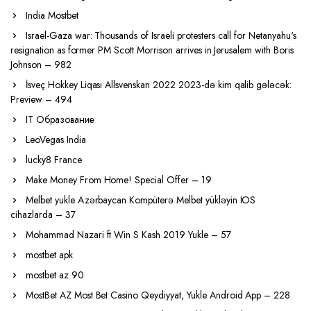
India Mostbet
Israel-Gaza war: Thousands of Israeli protesters call for Netanyahu's
resignation as former PM Scott Morrison arrives in Jerusalem with Boris
Johnson – 982
İsveç Hokkey Liqası Allsvenskan 2022 2023-də kim qalib gələcək:
Preview – 494
IT Образование
LeoVegas India
lucky8 France
Make Money From Home! Special Offer – 19
Melbet yukle Azərbaycan Kompüterə Melbet yükləyin IOS
cihazlarda – 37
Mohammad Nazari ft Win S Kash 2019 Yukle – 57
mostbet apk
mostbet az 90
MostBet AZ Most Bet Casino Qeydiyyat, Yukle Android App – 228