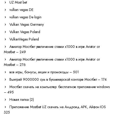
UZ Most bet
vulkan vegas DE
vulkan vegas De login
Vulkan Vegas Germany
Vulkan Vegas Poland
VulkanVegas Poland
Авиатор Мостбет увеличение ставки х1000 в игре Aviator от
Mostbet – 249
Авиатор Мостбет увеличение ставки х1000 в игре Aviator от
Mostbet – 276
все игры, бонусы, акции и промокоды – 501
Выиграй 9000000 сум в букмекерской конторе Мостбет – 174
Мостбет скачать на компьютер: бесплатное приложение windows
– 495
Новая папка (2)
Приложение Mostbet UZ скачать на Андроид APK, Айфон IOS
325