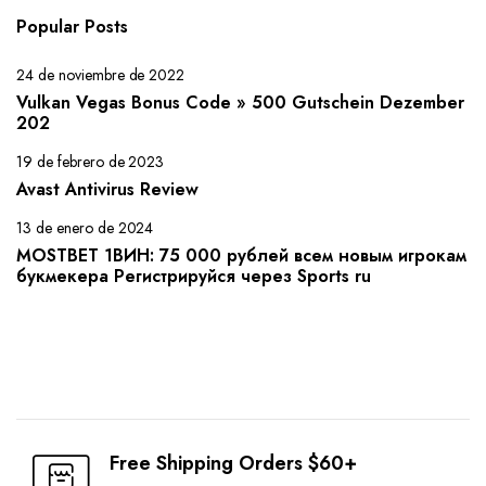
Popular Posts
24 de noviembre de 2022
Vulkan Vegas Bonus Code » 500 Gutschein Dezember
202
19 de febrero de 2023
Avast Antivirus Review
13 de enero de 2024
MOSTBET 1ВИН: 75 000 рублей всем новым игрокам
букмекера Регистрируйся через Sports ru
Free Shipping Orders $60+