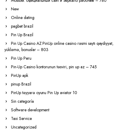
Mostbet: официальный сайт и зеркало рабочее – 780
New
Online dating
pagbet brazil
Pin Up Brazil
Pin Up Casino AZ PinUp online casino rəsmi saytı qeydiyyat,
yükləmə, bonuslar – 803
Pin Up Peru
Pin-Up Casino kontorunun təsviri, pin up az – 745
PinUp apk
pinup Brazil
PinUp təyyarə oyunu Pin Up aviator 10
Sin categoría
Software development
Taxi Service
Uncategorized