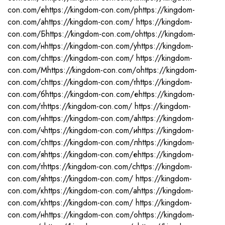
con.com/еhttps://kingdom-con.com/рhttps://kingdom-
con.com/аhttps://kingdom-con.com/ https://kingdom-
con.com/Бhttps://kingdom-con.com/оhttps://kingdom-
con.com/нhttps://kingdom-con.com/уhttps://kingdom-
con.com/сhttps://kingdom-con.com/ https://kingdom-
con.com/Мhttps://kingdom-con.com/оhttps://kingdom-
con.com/сhttps://kingdom-con.com/тhttps://kingdom-
con.com/бhttps://kingdom-con.com/еhttps://kingdom-
con.com/тhttps://kingdom-con.com/ https://kingdom-
con.com/нhttps://kingdom-con.com/аhttps://kingdom-
con.com/чhttps://kingdom-con.com/иhttps://kingdom-
con.com/сhttps://kingdom-con.com/лhttps://kingdom-
con.com/яhttps://kingdom-con.com/еhttps://kingdom-
con.com/тhttps://kingdom-con.com/сhttps://kingdom-
con.com/яhttps://kingdom-con.com/ https://kingdom-
con.com/кhttps://kingdom-con.com/аhttps://kingdom-
con.com/кhttps://kingdom-con.com/ https://kingdom-
con.com/нhttps://kingdom-con.com/оhttps://kingdom-