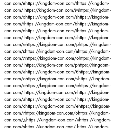
con.com/ehttps://kingdom-con.com/thttps://kingdom-
con.com/ https://kingdom-con.com/Mhttps://kingdom-
con.com/ohttps://kingdom-con.com/shttps://kingdom-
con.com/thttps://kingdom-con.com/bhttps://kingdom-
con.com/ehttps://kingdom-con.com/thttps://kingdom-
con.com/ https://kingdom-con.com/зhttps://kingdom-
con.com/еhttps://kingdom-con.com/рhttps://kingdom-
con.com/кhttps://kingdom-con.com/аhttps://kingdom-
con.com/лhttps://kingdom-con.com/оhttps://kingdom-
con.com/ https://kingdom-con.com/рhttps://kingdom-
con.com/аhttps://kingdom-con.com/бhttps://kingdom-
con.com/оhttps://kingdom-con.com/чhttps://kingdom-
con.com/еhttps://kingdom-con.com/еhttps://kingdom-
con.com/ https://kingdom-con.com/нhttps://kingdom-
con.com/аhttps://kingdom-con.com/ https://kingdom-
con.com/сhttps://kingdom-con.com/еhttps://kingdom-
con.com/гhttps://kingdom-con.com/оhttps://kingdom-
con.com/дhttps://kingdom-con.com/нhttps://kingdom-
con.com/яhttps://kingdom-con.com/ https://kingdom-