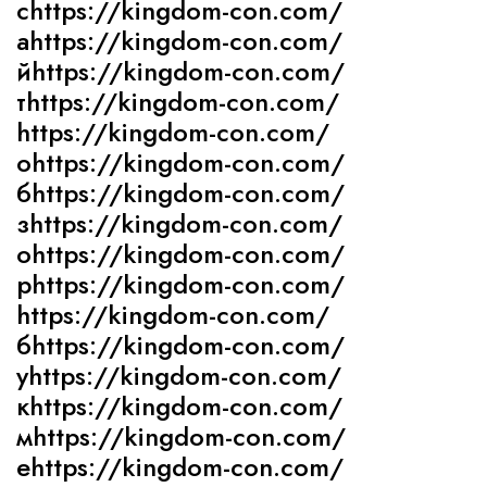
сhttps://kingdom-con.com/
аhttps://kingdom-con.com/
йhttps://kingdom-con.com/
тhttps://kingdom-con.com/
https://kingdom-con.com/
оhttps://kingdom-con.com/
бhttps://kingdom-con.com/
зhttps://kingdom-con.com/
оhttps://kingdom-con.com/
рhttps://kingdom-con.com/
https://kingdom-con.com/
бhttps://kingdom-con.com/
уhttps://kingdom-con.com/
кhttps://kingdom-con.com/
мhttps://kingdom-con.com/
еhttps://kingdom-con.com/