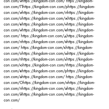
con.com/иhttps://kingdom-con.com/ https://kingdom-
con.com/Пhttps://kingdom-con.com/рhttps://kingdom-
con.com/иhttps://kingdom-con.com/лhttps://kingdom-
con.com/оhttps://kingdom-con.com/жhttps://kingdom-
con.com/еhttps://kingdom-con.com/нhttps://kingdom-
con.com/иhttps://kingdom-con.com/еhttps://kingdom-
con.com/ https://kingdom-con.com/дhttps://kingdom-
con.com/лhttps://kingdom-con.com/яhttps://kingdom-
con.com/ https://kingdom-con.com/кhttps://kingdom-
con.com/оhttps://kingdom-con.com/мhttps://kingdom-
con.com/пhttps://kingdom-con.com/ьhttps://kingdom-
con.com/юhttps://kingdom-con.com/тhttps://kingdom-
con.com/еhttps://kingdom-con.com/рhttps://kingdom-
con.com/аhttps://kingdom-con.com/ https://kingdom-
con.com/Оhttps://kingdom-con.com/нhttps://kingdom-
con.com/лhttps://kingdom-con.com/аhttps://kingdom-
con.com/йhttps://kingdom-con.com/нhttps://kingdom-
con.com/