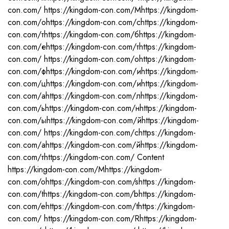
con.com/ https://kingdom-con.com/Мhttps://kingdom-
con.com/оhttps://kingdom-con.com/сhttps://kingdom-
con.com/тhttps://kingdom-con.com/бhttps://kingdom-
con.com/еhttps://kingdom-con.com/тhttps://kingdom-
con.com/ https://kingdom-con.com/оhttps://kingdom-
con.com/фhttps://kingdom-con.com/иhttps://kingdom-
con.com/цhttps://kingdom-con.com/иhttps://kingdom-
con.com/аhttps://kingdom-con.com/лhttps://kingdom-
con.com/ьhttps://kingdom-con.com/нhttps://kingdom-
con.com/ыhttps://kingdom-con.com/йhttps://kingdom-
con.com/ https://kingdom-con.com/сhttps://kingdom-
con.com/аhttps://kingdom-con.com/йhttps://kingdom-
con.com/тhttps://kingdom-con.com/ Content
https://kingdom-con.com/Mhttps://kingdom-
con.com/ohttps://kingdom-con.com/shttps://kingdom-
con.com/thttps://kingdom-con.com/bhttps://kingdom-
con.com/ehttps://kingdom-con.com/thttps://kingdom-
con.com/ https://kingdom-con.com/Rhttps://kingdom-