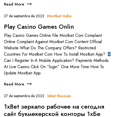
Read More
27 de septiembre de 2022
Mostbet India
Play Casino Games Onlin
Play Casino Games Online File Mostbet Com Complaint
Online Complaint Against Mostbet Com Content Official
Website What Do The Company Offers? Restricted
Countries For Mostbet Com How To Install Mostbet App?
Can I Register In A Mobile Application? Payments Methods
At Live Casino Click On “login” One More Time How To
Update Mostbet App
Read More
27 de septiembre de 2022
1xbet Russian
1xBet зеркало рабочее на сегодня
сайт букмекерской конторы 1хБе