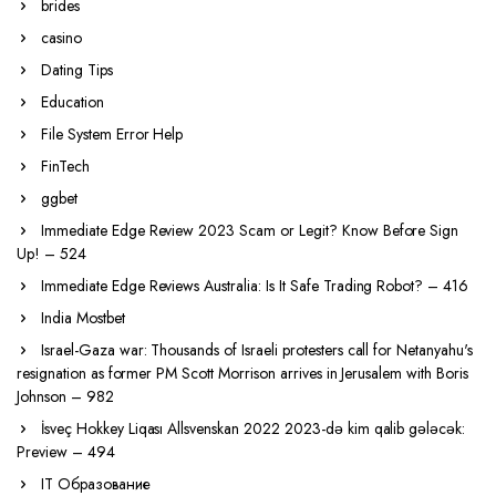
brides
casino
Dating Tips
Education
File System Error Help
FinTech
ggbet
Immediate Edge Review 2023 Scam or Legit? Know Before Sign
Up! – 524
Immediate Edge Reviews Australia: Is It Safe Trading Robot? – 416
India Mostbet
Israel-Gaza war: Thousands of Israeli protesters call for Netanyahu's
resignation as former PM Scott Morrison arrives in Jerusalem with Boris
Johnson – 982
İsveç Hokkey Liqası Allsvenskan 2022 2023-də kim qalib gələcək:
Preview – 494
IT Образование