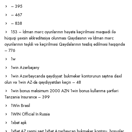
– 395
– 467
– 838
153 – İdman mərc oyunlarının həyata keçirilməsi məqsədi ilə
hüquqi şəxsin akkreditasiya olunması Qaydasının və İdman mərc
oyunlarının təşkili və keçirilməsi Qaydalarının təsdiq edilməsi haqqında
– 776
1w
1win Azerbajany
1win Azərbaycanda qeydiyyat: bukmeker kontorunun saytına daxil
olun və 1win AZ-da qeydiyyatdan keçin – 48
1win bonus maksimum 2000 AZN 1win bonus kullanma şərtləri
Tanzania Insurance – 399
1Win Brasil
1WIN Official In Russia
1xbet apk
1xBet AZ rəsmi sayt 1xBet Azərbaycan bukmeker kontoru, bonuslar,