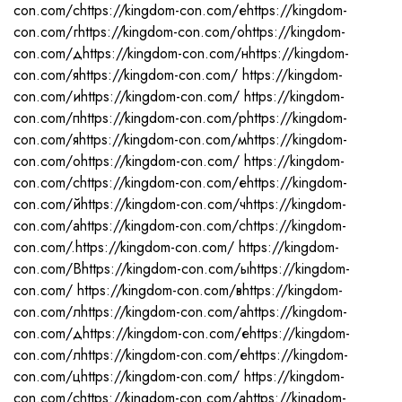
con.com/сhttps://kingdom-con.com/еhttps://kingdom-
con.com/гhttps://kingdom-con.com/оhttps://kingdom-
con.com/дhttps://kingdom-con.com/нhttps://kingdom-
con.com/яhttps://kingdom-con.com/ https://kingdom-
con.com/иhttps://kingdom-con.com/ https://kingdom-
con.com/пhttps://kingdom-con.com/рhttps://kingdom-
con.com/яhttps://kingdom-con.com/мhttps://kingdom-
con.com/оhttps://kingdom-con.com/ https://kingdom-
con.com/сhttps://kingdom-con.com/еhttps://kingdom-
con.com/йhttps://kingdom-con.com/чhttps://kingdom-
con.com/аhttps://kingdom-con.com/сhttps://kingdom-
con.com/.https://kingdom-con.com/ https://kingdom-
con.com/Вhttps://kingdom-con.com/ыhttps://kingdom-
con.com/ https://kingdom-con.com/вhttps://kingdom-
con.com/лhttps://kingdom-con.com/аhttps://kingdom-
con.com/дhttps://kingdom-con.com/еhttps://kingdom-
con.com/лhttps://kingdom-con.com/еhttps://kingdom-
con.com/цhttps://kingdom-con.com/ https://kingdom-
con.com/сhttps://kingdom-con.com/аhttps://kingdom-