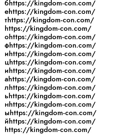
бhttps://kingdom-con.com/
еhttps://kingdom-con.com/
тhttps://kingdom-con.com/
https://kingdom-con.com/
оhttps://kingdom-con.com/
фhttps://kingdom-con.com/
иhttps://kingdom-con.com/
цhttps://kingdom-con.com/
иhttps://kingdom-con.com/
аhttps://kingdom-con.com/
лhttps://kingdom-con.com/
ьhttps://kingdom-con.com/
нhttps://kingdom-con.com/
ыhttps://kingdom-con.com/
йhttps://kingdom-con.com/
https://kingdom-con.com/