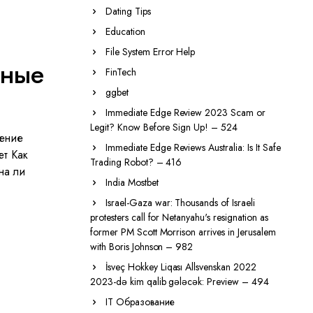
Dating Tips
Education
File System Error Help
ьные
FinTech
ggbet
Immediate Edge Review 2023 Scam or
Legit? Know Before Sign Up! – 524
жение
Immediate Edge Reviews Australia: Is It Safe
ет Как
Trading Robot? – 416
на ли
India Mostbet
Israel-Gaza war: Thousands of Israeli
protesters call for Netanyahu's resignation as
former PM Scott Morrison arrives in Jerusalem
with Boris Johnson – 982
İsveç Hokkey Liqası Allsvenskan 2022
2023-də kim qalib gələcək: Preview – 494
IT Образование