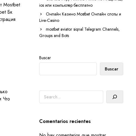
т Mostbet
ios или компьютер бесплатно
bet Бк
Онлайн Казино Mostbet Онлайн слоты и
страция
Live-Casino
mostbet aviator siqnal Telegram Channels,
Groups and Bots
Buscar
Buscar
лько
Buscar
и Что
Comentarios recientes
No hay comentarios que mostrar.