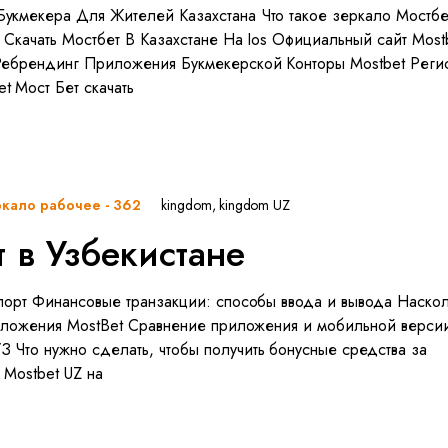
укмекера Для Жителей Казахстана Что такое зеркало Мостбе
Скачать Мостбет В Казахстане На Ios Официальный сайт Most
Ребрендинг Приложения Букмекерской Конторы Mostbet Реги
 Мост Бет скачать
kingdom
,
kingdom UZ
ркало рабочее - 362
т в Узбекистане
порт Финансовые транзакции: способы ввода и вывода Наско
риложения MostBet Сравнение приложения и мобильной верси
Что нужно сделать, чтобы получить бонусные средства за
 Mostbet UZ на