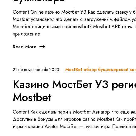
Content Online казино Мостбет УЗ Как сделать ставку 
Mostbet установить: что делать с загруженным файлом ус
Мостбет официальный сайт mostbet? Mostbet APK скачать
приложение
Read More
21 de noviembre de 2023
MostBet обзор букмекерской кон
Казино МостБет УЗ реги
Mostbet
Content Как сделать пари в Мостбет Авиатор Что еще ва
Доступные бонусы для игроков casino Mostbet Как прой
игры в казино Aviator МостБет – лучшая игра Правила 