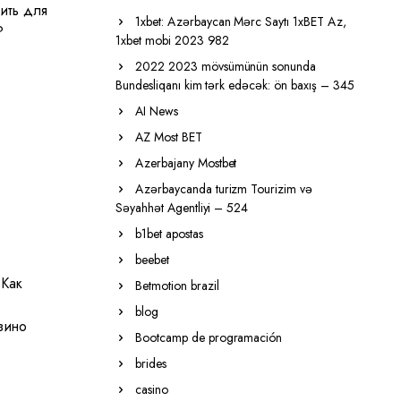
ить для
1xbet: Azərbaycan Mərc Saytı 1xBET Az,
?
1xbet mobi 2023 982
2022 2023 mövsümünün sonunda
Bundesliqanı kim tərk edəcək: ön baxış – 345
AI News
AZ Most BET
Azerbajany Mostbet
Azərbaycanda turizm Tourizim və
Səyahhət Agentliyi – 524
b1bet apostas
beebet
 Как
Betmotion brazil
blog
зино
Bootcamp de programación
brides
casino