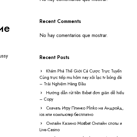
Recent Comments
ие
No hay comentarios que mostrar.
ussy
Recent Posts
Khám Phá Thế Giới Cá Cược Trực Tuyến
Cùng trực tiếp mu hôm nay xôi lạc tv bóng đá
– Trải Nghiệm Hàng Đầu
Hướng dẫn rút tiền 8xbet đơn giản dễ hiểu
– Copy
Скачать Игру Плинко Plinko на Андройд,
ios или компьютер бесплатно
Онлайн Казино Mostbet Онлайн слоты и
Live-Casino