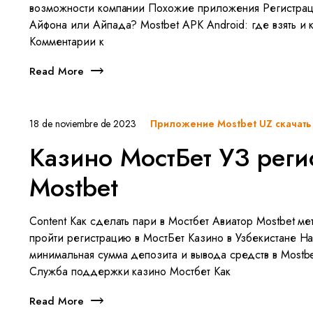
возможности компании Похожие приложения Регистрация
Айфона или Айпада? Mostbet APK Android: где взять и к
Комментарии к
Read More
18 de noviembre de 2023
Приложение Mostbet UZ скачать
Казино МостБет УЗ реги
Mostbet
Content Как сделать пари в Мостбет Авиатор Mostbet м
пройти регистрацию в МостБет Казино в Узбекистане Н
минимальная сумма депозита и вывода средств в Mostb
Служба поддержки казино Мостбет Как
Read More