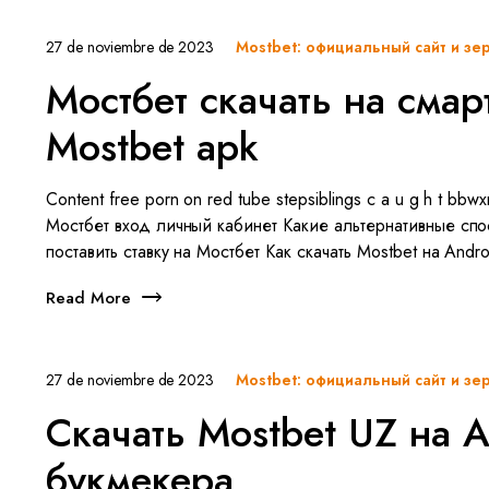
27 de noviembre de 2023
Mostbet: официальный сайт и зе
Мостбет скачать на см
Mostbet apk
Content free porn on red tube stepsiblings c a u g h t bbw
Мостбет вход личный кабинет Какие альтернативные спо
поставить ставку на Мостбет Как скачать Mostbet на And
Read More
27 de noviembre de 2023
Mostbet: официальный сайт и зе
Скачать Mostbet UZ на 
букмекера