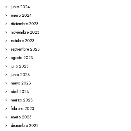
junio 2024
enero 2024
diciembre 2023
noviembre 2023
octubre 2023
septiembre 2023
agosto 2023
julio 2023
junio 2023
mayo 2023
abril 2023
marzo 2023
febrero 2023
enero 2023
diciembre 2022