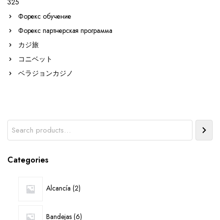
325
Форекс обучение
Форекс партнерская программа
カジ旅
コニベット
ベラジョンカジノ
Search
Categories
2
Alcancía
2
products
6
Bandejas
6