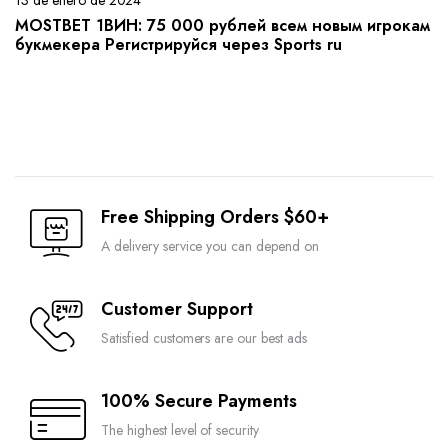
13 de enero de 2024
MOSTBET 1ВИН: 75 000 рублей всем новым игрокам
букмекера Регистрируйся через Sports ru
Free Shipping Orders $60+
A delivery service you can depend on
Customer Support
Satisfied customers are our best ads
100% Secure Payments
The highest level of security