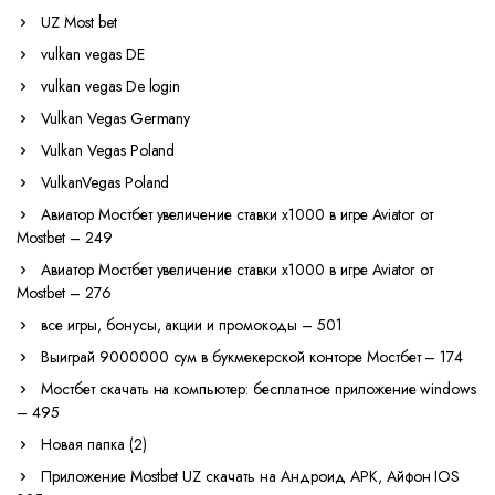
UZ Most bet
vulkan vegas DE
vulkan vegas De login
Vulkan Vegas Germany
Vulkan Vegas Poland
VulkanVegas Poland
Авиатор Мостбет увеличение ставки х1000 в игре Aviator от
Mostbet – 249
Авиатор Мостбет увеличение ставки х1000 в игре Aviator от
Mostbet – 276
все игры, бонусы, акции и промокоды – 501
Выиграй 9000000 сум в букмекерской конторе Мостбет – 174
Мостбет скачать на компьютер: бесплатное приложение windows
– 495
Новая папка (2)
Приложение Mostbet UZ скачать на Андроид APK, Айфон IOS