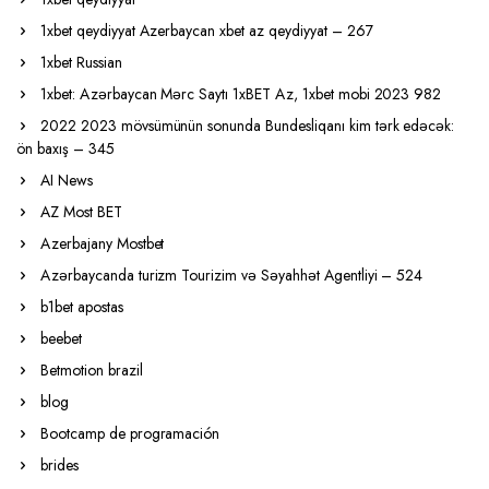
1xbet qeydiyyat Azerbaycan xbet az qeydiyyat – 267
1xbet Russian
1xbet: Azərbaycan Mərc Saytı 1xBET Az, 1xbet mobi 2023 982
2022 2023 mövsümünün sonunda Bundesliqanı kim tərk edəcək:
ön baxış – 345
AI News
AZ Most BET
Azerbajany Mostbet
Azərbaycanda turizm Tourizim və Səyahhət Agentliyi – 524
b1bet apostas
beebet
Betmotion brazil
blog
Bootcamp de programación
brides