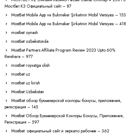
Мостбет КЗ Официальный сайт – 87
MostBet Mobile App və Bukmeker Şirkətinin Mobil Versiyası – 153
MostBet Mobile App və Bukmeker Şirkətinin Mobil Versiyası – 418
mostbet oynash
mostbet ozbekistonda
MostBet Partners Affiliate Program Review 2023 Upto 60%
Revshare – 977
mostbet royxatga olish
mostbet uz
mostbet uz kirish
Mostbet Uzbekistan
MostBet обзор букмекерской конторы бонусы, приложения,
регистрация – 145
Mostbet Обзор Букмекерской Конторы Бонусы, Приложения,
Регистрация – 597
Mostbet: официальный сайт и зеркало рабочее – 362