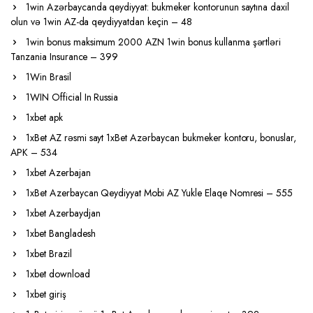
1win Azərbaycanda qeydiyyat: bukmeker kontorunun saytına daxil
olun və 1win AZ-da qeydiyyatdan keçin – 48
1win bonus maksimum 2000 AZN 1win bonus kullanma şərtləri
Tanzania Insurance – 399
1Win Brasil
1WIN Official In Russia
1xbet apk
1xBet AZ rəsmi sayt 1xBet Azərbaycan bukmeker kontoru, bonuslar,
APK – 534
1xbet Azerbajan
1xBet Azerbaycan Qeydiyyat Mobi AZ Yukle Elaqe Nomresi – 555
1xbet Azerbaydjan
1xbet Bangladesh
1xbet Brazil
1xbet download
1xbet giriş