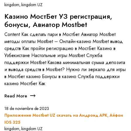
kingdom
,
kingdom UZ
Казино МостБет УЗ регистрация,
бонусы, Авиатор Mostbet
Content Как сделать пари в Мостбет Авиатор Mostbet
методы оплаты Mostbet – Онлайн-казино Mostbet вывод
средств Как пройти регистрацию в МостБет Казино в
Узбекистане Настольные игры Mostbet Служба
поддержки Mostbet Какова минимальная сумма депозита
и вывода средств в Mostbet? Нужно ли зеркало для игры
в Мостбет казино Бонусы в казино Служба поддержки
казино Мостбет Как
Read More
18 de noviembre de 2023
Приложение Mostbet UZ скачать на Андроид APK, Айфон
IOS 325
kingdom
,
kingdom UZ