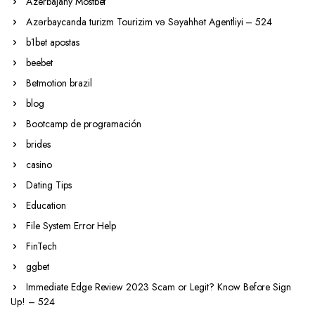
Azerbajany Mostbet
Azərbaycanda turizm Tourizim və Səyahhət Agentliyi – 524
b1bet apostas
beebet
Betmotion brazil
blog
Bootcamp de programación
brides
casino
Dating Tips
Education
File System Error Help
FinTech
ggbet
Immediate Edge Review 2023 Scam or Legit? Know Before Sign
Up! – 524