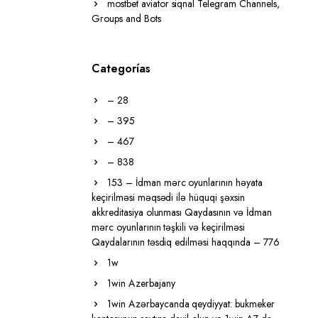
mostbet aviator siqnal Telegram Channels,
Groups and Bots
Categorías
– 28
– 395
– 467
– 838
153 – İdman mərc oyunlarının həyata
keçirilməsi məqsədi ilə hüquqi şəxsin
akkreditasiya olunması Qaydasının və İdman
mərc oyunlarının təşkili və keçirilməsi
Qaydalarının təsdiq edilməsi haqqında – 776
1w
1win Azerbajany
1win Azərbaycanda qeydiyyat: bukmeker