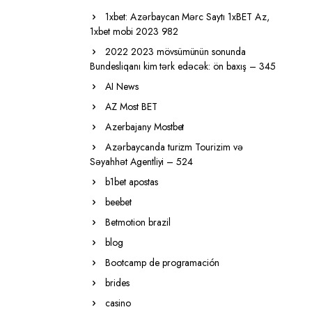
1xbet: Azərbaycan Mərc Saytı 1xBET Az,
1xbet mobi 2023 982
2022 2023 mövsümünün sonunda
Bundesliqanı kim tərk edəcək: ön baxış – 345
AI News
AZ Most BET
Azerbajany Mostbet
Azərbaycanda turizm Tourizim və
Səyahhət Agentliyi – 524
b1bet apostas
beebet
Betmotion brazil
blog
Bootcamp de programación
brides
casino