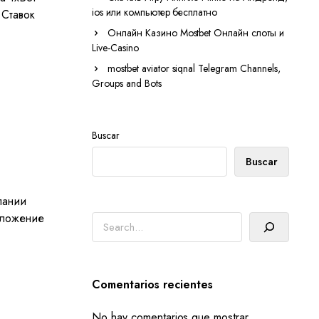
ios или компьютер бесплатно
 Ставок
Онлайн Казино Mostbet Онлайн слоты и
Live-Casino
mostbet aviator siqnal Telegram Channels,
Groups and Bots
Buscar
Buscar
пании
иложение
Buscar
Comentarios recientes
No hay comentarios que mostrar.