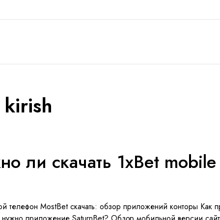
kirish
о ли скачать 1xBet mobile
вой телефон MostBet скачать: обзор приложений конторы Как 
 нужно приложение SaturnBet? Обзор мобильной версии сайт