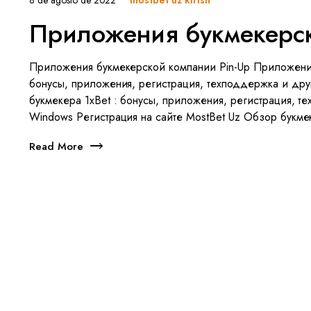
mostbet uz kirish
Приложения букмекерск
Приложения букмекерской компании Pin-Up Приложения
бонусы, приложения, регистрация, техподдержка и друг
букмекера 1xBet : бонусы, приложения, регистрация, 
Windows Регистрация на сайте MostBet Uz Обзор букмек
Read More