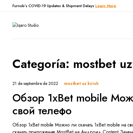
Furnob’s COVID-19 Updates & Shipment Delays
Learn More
Categoría:
mostbet uz 
21 de septiembre de 2022
mostbet uz kirish
Обзор 1xBet mobile Можн
свой телефо
Обзор 1xBet mobile Можно ли скачать 1xBet mobile на с
скачать приложение MostBet на Андроид Content Зачем