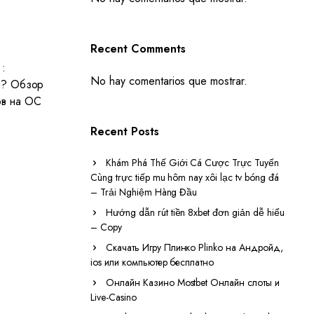
Recent Comments
:
No hay comentarios que mostrar.
еч? Обзор
ов на ОС
Recent Posts
Khám Phá Thế Giới Cá Cược Trực Tuyến
Cùng trực tiếp mu hôm nay xôi lạc tv bóng đá
– Trải Nghiệm Hàng Đầu
Hướng dẫn rút tiền 8xbet đơn giản dễ hiểu
– Copy
Скачать Игру Плинко Plinko на Андройд,
ios или компьютер бесплатно
Онлайн Казино Mostbet Онлайн слоты и
Live-Casino