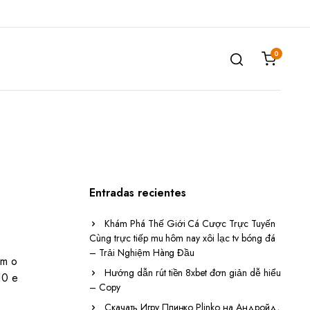
0
Entradas recientes
Khám Phá Thế Giới Cá Cược Trực Tuyến
Cùng trực tiếp mu hôm nay xôi lạc tv bóng đá
– Trải Nghiệm Hàng Đầu
om o
Hướng dẫn rút tiền 8xbet đơn giản dễ hiểu
10 e
– Copy
Скачать Игру Плинко Plinko на Андройд,