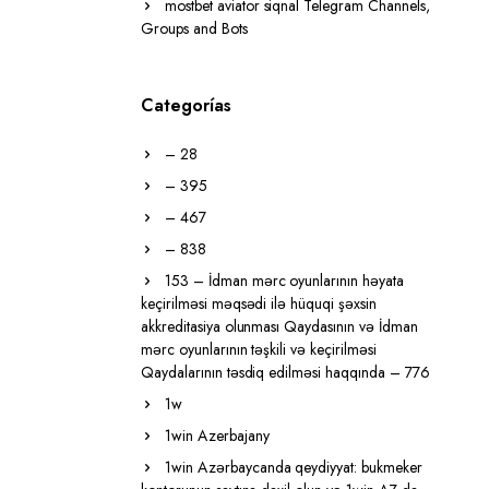
mostbet aviator siqnal Telegram Channels,
Groups and Bots
Categorías
– 28
– 395
– 467
– 838
153 – İdman mərc oyunlarının həyata
keçirilməsi məqsədi ilə hüquqi şəxsin
akkreditasiya olunması Qaydasının və İdman
mərc oyunlarının təşkili və keçirilməsi
Qaydalarının təsdiq edilməsi haqqında – 776
1w
1win Azerbajany
1win Azərbaycanda qeydiyyat: bukmeker