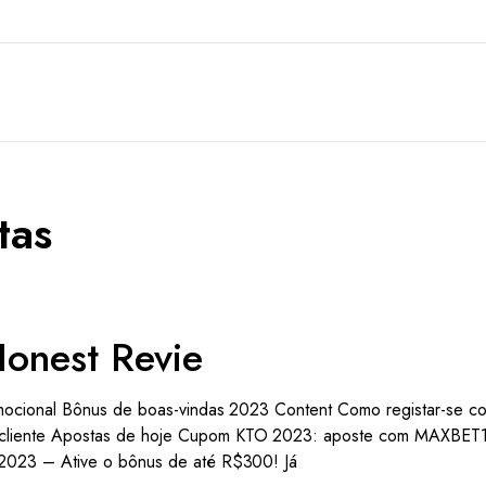
tas
Honest Revie
mocional Bônus de boas-vindas 2023 Content Como registar-se c
cliente Apostas de hoje Cupom KTO 2023: aposte com MAXBET
2023 – Ative o bônus de até R$300! Já