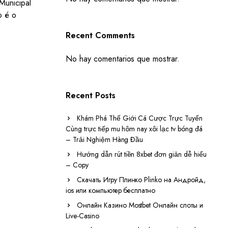
Municipal
o é o
Recent Comments
No hay comentarios que mostrar.
Recent Posts
Khám Phá Thế Giới Cá Cược Trực Tuyến
Cùng trực tiếp mu hôm nay xôi lạc tv bóng đá
– Trải Nghiệm Hàng Đầu
Hướng dẫn rút tiền 8xbet đơn giản dễ hiểu
– Copy
Скачать Игру Плинко Plinko на Андройд,
ios или компьютер бесплатно
Онлайн Казино Mostbet Онлайн слоты и
Live-Casino