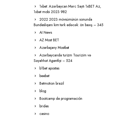
1xbet: Azərbaycan Mərc Saytı 1xBET Az,
1xbet mobi 2023 982
2022 2023 mövsümünün sonunda
Bundesliqanı kim tərk edəcək: ön baxış – 345
AI News
AZ Most BET
Azerbajany Mostbet
Azərbaycanda turizm Tourizim və
Səyahhət Agentliyi – 524
b1bet apostas
beebet
Betmotion brazil
blog
Bootcamp de programación
brides
casino