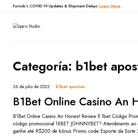
Furnob’s COVID-19 Updates & Shipment Delays
Learn More
Categoría:
b1bet apos
26 de julio de 2022
b1bet apostas
B1Bet Online Casino An 
B1Bet Online Casino An Honest Review ll 1bet Código Pro
código promocional 1XBET JOHNNYBET? Atendimento ao 
ganhe até R$200 de bônus Promo code Esporte da Sorte 