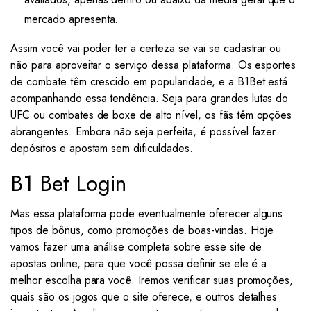
mercado apresenta.
Assim você vai poder ter a certeza se vai se cadastrar ou
não para aproveitar o serviço dessa plataforma. Os esportes
de combate têm crescido em popularidade, e a B1Bet está
acompanhando essa tendência. Seja para grandes lutas do
UFC ou combates de boxe de alto nível, os fãs têm opções
abrangentes. Embora não seja perfeita, é possível fazer
depósitos e apostam sem dificuldades.
B1 Bet Login
Mas essa plataforma pode eventualmente oferecer alguns
tipos de bônus, como promoções de boas-vindas. Hoje
vamos fazer uma análise completa sobre esse site de
apostas online, para que você possa definir se ele é a
melhor escolha para você. Iremos verificar suas promoções,
quais são os jogos que o site oferece, e outros detalhes