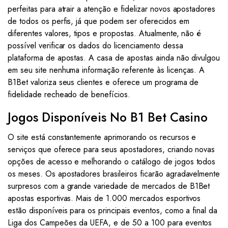
perfeitas para atrair a atenção e fidelizar novos apostadores
de todos os perfis, já que podem ser oferecidos em
diferentes valores, tipos e propostas. Atualmente, não é
possível verificar os dados do licenciamento dessa
plataforma de apostas. A casa de apostas ainda não divulgou
em seu site nenhuma informação referente às licenças. A
B1Bet valoriza seus clientes e oferece um programa de
fidelidade recheado de benefícios.
Jogos Disponíveis No B1 Bet Casino
O site está constantemente aprimorando os recursos e
serviços que oferece para seus apostadores, criando novas
opções de acesso e melhorando o catálogo de jogos todos
os meses. Os apostadores brasileiros ficarão agradavelmente
surpresos com a grande variedade de mercados de B1Bet
apostas esportivas. Mais de 1.000 mercados esportivos
estão disponíveis para os principais eventos, como a final da
Liga dos Campeões da UEFA, e de 50 a 100 para eventos