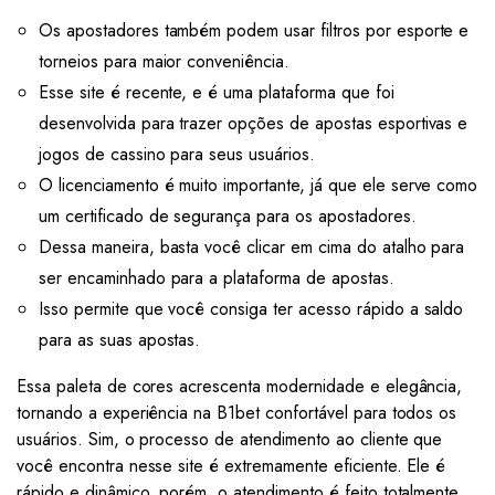
Os apostadores também podem usar filtros por esporte e
torneios para maior conveniência.
Esse site é recente, e é uma plataforma que foi
desenvolvida para trazer opções de apostas esportivas e
jogos de cassino para seus usuários.
O licenciamento é muito importante, já que ele serve como
um certificado de segurança para os apostadores.
Dessa maneira, basta você clicar em cima do atalho para
ser encaminhado para a plataforma de apostas.
Isso permite que você consiga ter acesso rápido a saldo
para as suas apostas.
Essa paleta de cores acrescenta modernidade e elegância,
tornando a experiência na B1bet confortável para todos os
usuários. Sim, o processo de atendimento ao cliente que
você encontra nesse site é extremamente eficiente. Ele é
rápido e dinâmico, porém, o atendimento é feito totalmente