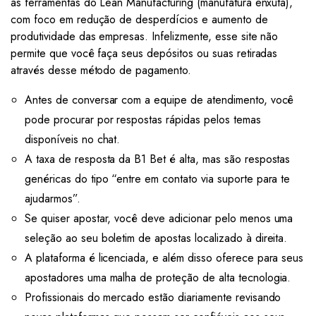
as ferramentas do Lean Manufacturing (manufatura enxuta),
com foco em redução de desperdícios e aumento de
produtividade das empresas. Infelizmente, esse site não
permite que você faça seus depósitos ou suas retiradas
através desse método de pagamento.
Antes de conversar com a equipe de atendimento, você
pode procurar por respostas rápidas pelos temas
disponíveis no chat.
A taxa de resposta da B1 Bet é alta, mas são respostas
genéricas do tipo “entre em contato via suporte para te
ajudarmos”.
Se quiser apostar, você deve adicionar pelo menos uma
seleção ao seu boletim de apostas localizado à direita.
A plataforma é licenciada, e além disso oferece para seus
apostadores uma malha de proteção de alta tecnologia.
Profissionais do mercado estão diariamente revisando