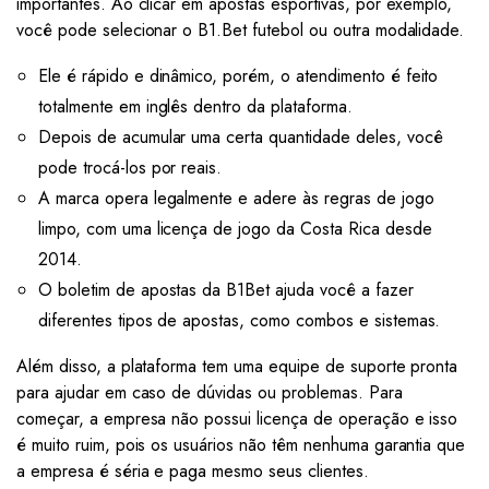
importantes. Ao clicar em apostas esportivas, por exemplo,
você pode selecionar o B1.Bet futebol ou outra modalidade.
Ele é rápido e dinâmico, porém, o atendimento é feito
totalmente em inglês dentro da plataforma.
Depois de acumular uma certa quantidade deles, você
pode trocá-los por reais.
A marca opera legalmente e adere às regras de jogo
limpo, com uma licença de jogo da Costa Rica desde
2014.
O boletim de apostas da B1Bet ajuda você a fazer
diferentes tipos de apostas, como combos e sistemas.
Além disso, a plataforma tem uma equipe de suporte pronta
para ajudar em caso de dúvidas ou problemas. Para
começar, a empresa não possui licença de operação e isso
é muito ruim, pois os usuários não têm nenhuma garantia que
a empresa é séria e paga mesmo seus clientes.