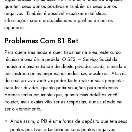
que tem seus pontos positivos e também os seus pontos
negativos. Também é possível visualizar estatísticas,
informações sobre probabilidades e ganhos de outros
jogadores.
Problemas Com B1 Bet
Para quem ama moda e quer trabalhar na área, este curso
técnico é uma ótima pedida. O SESI – Serviço Social da
Indústria é uma entidade de direito privado, criada, mantida e
administrada pelos empresários industriais brasileiros. Através
do chat ao vivo você vai poder tanto realizar suas perguntas
para tirar dúvidas, quanto pedir soluções para problemas.
Apenas tenha em mente que, quanto mais detalhes você
trouxer, mais exatas vão ser as respostas, e mais rápido vai
ser o atendimento.
Ainda assim, o PIX é uma forma de depósito que tem seus
pontos positivos e também os seus pontos negativos.