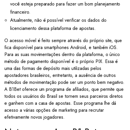
você esteja preparado para fazer um bom planejamento
financeiro.
Atualmente, não é possível verificar os dados do
licenciamento dessa plataforma de apostas.
O acesso móvel é feito sempre através do próprio site, que
fica disponível para smartphones Android, e também iOS.
Para as suas movimentações dentro da plataforma, o único
método de pagamento disponível é o próprio PIX. Essa é
uma das formas de depósito mais utilizadas pelos
apostadores brasileiros, entretanto, a ausência de outros
métodos de movimentação pode ser um ponto bem negativo.
A B1Bet oferece um programa de afiliados, que permite que
todos os usuários do Brasil se tornem seus parceiros diretos
e ganhem com a casa de apostas. Esse programa lhe dá
acesso a várias opções de marketing para recrutar
efetivamente novos jogadores.