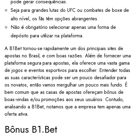
pode gerar consequências.
Seja para grandes lutas do UFC ou combates de boxe de
alto nível, os fãs têm opções abrangentes.
Não é obrigatório selecionar apenas uma forma de
depósito para utilizar na plataforma.
A B1Bet tornou-se rapidamente um dos principais sites de
apostas no Brasil, e com boas razões. Além de fornecer uma
plataforma segura para apostas, ela oferece uma vasta gama
de jogos e eventos esportivos para escolher. Entender todas
as suas características pode ser um pouco desafiador para
os novatos, então vamos mergulhar um pouco mais fundo. É
bem comum que as casas de apostas ofereçam bônus de
boas-vindas e/ou promoções aos seus usuários. Contudo,
analisando a B1Bet, notamos que a empresa tem apenas uma
oferta ativa.
Bônus B1.Bet