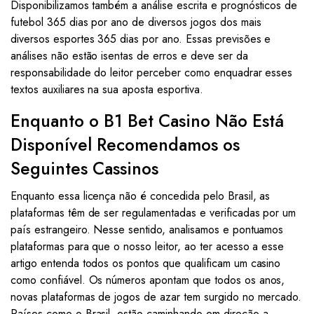
Disponibilizamos também a análise escrita e prognósticos de
futebol 365 dias por ano de diversos jogos dos mais
diversos esportes 365 dias por ano. Essas previsões e
análises não estão isentas de erros e deve ser da
responsabilidade do leitor perceber como enquadrar esses
textos auxiliares na sua aposta esportiva.
Enquanto o B1 Bet Casino Não Está
Disponível Recomendamos os
Seguintes Cassinos
Enquanto essa licença não é concedida pelo Brasil, as
plataformas têm de ser regulamentadas e verificadas por um
país estrangeiro. Nesse sentido, analisamos e pontuamos
plataformas para que o nosso leitor, ao ter acesso a esse
artigo entenda todos os pontos que qualificam um casino
como confiável. Os números apontam que todos os anos,
novas plataformas de jogos de azar tem surgido no mercado.
Países como o Brasil, estão caminhando em direção a