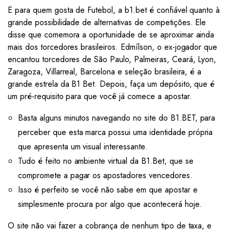
E para quem gosta de Futebol, a b1.bet é confiável quanto à
grande possibilidade de alternativas de competições. Ele
disse que comemora a oportunidade de se aproximar ainda
mais dos torcedores brasileiros. Edmílson, o ex-jogador que
encantou torcedores de São Paulo, Palmeiras, Ceará, Lyon,
Zaragoza, Villarreal, Barcelona e seleção brasileira, é a
grande estrela da B1 Bet. Depois, faça um depósito, que é
um pré-requisito para que você já comece a apostar.
Basta alguns minutos navegando no site do B1.BET, para
perceber que esta marca possui uma identidade própria
que apresenta um visual interessante.
Tudo é feito no ambiente virtual da B1.Bet, que se
compromete a pagar os apostadores vencedores.
Isso é perfeito se você não sabe em que apostar e
simplesmente procura por algo que acontecerá hoje.
O site não vai fazer a cobrança de nenhum tipo de taxa, e