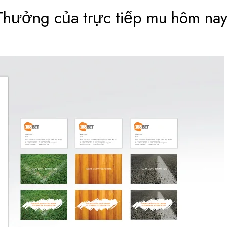
Thưởng của trực tiếp mu hôm nay