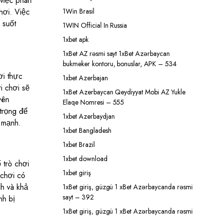
 việc phân
hơi. Việc
1Win Brasil
 suốt
1WIN Official In Russia
1xbet apk
1xBet AZ rəsmi sayt 1xBet Azərbaycan
bukmeker kontoru, bonuslar, APK – 534
ơi thực
1xbet Azerbajan
i chơi sẽ
1xBet Azerbaycan Qeydiyyat Mobi AZ Yukle
yên
Elaqe Nomresi – 555
trọng để
1xbet Azerbaydjan
h mạnh.
1xbet Bangladesh
1xbet Brazil
1xbet download
 trò chơi
1xbet giriş
 chơi có
ch và khả
1xBet giriş, güzgü 1 xBet Azərbaycanda rəsmi
sayt – 392
nh bị
1xBet giriş, güzgü 1 xBet Azərbaycanda rəsmi