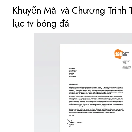
Khuyến Mãi và Chương Trình 
lạc tv bóng đá