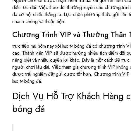
Người chơi sẽ được nhận thêm ưu đãi khi gửi tiền tiền vào t
điểm ưu đãi. Việc theo dõi thường xuyên các chương trình ư
đa cơ hội chiến thắng to. Lựa chọn phương thức gửi tiền tiề
nhanh chóng và thuận tiện.
Chương Trình VIP và Thưởng Thân 
trực tiếp mu hôm nay xôi lạc tv bóng đá có chương trình
cao. Thành viên VIP sẽ được hưởng nhiều tích điểm đổi qu
riêng biệt và nhiều quyền lợi khác. Đây là một cách để trực 
người chơi lâu dài. Việc tham gia chương trình VIP không 
được trải nghiệm đặt gửi cược tốt hơn. Chương trình VIP 
lạc tv bóng đá.
Dịch Vụ Hỗ Trợ Khách Hàng củ
bóng đá