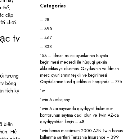
hôm nay
Categorías
 thế,
ệc cập
– 28
ười chơi.
– 395
ạc tv
– 467
– 838
153 – İdman mərc oyunlarının həyata
keçirilməsi məqsədi ilə hüquqi şəxsin
akkreditasiya olunması Qaydasının və İdman
mərc oyunlarının təşkili və keçirilməsi
đối tượng
Qaydalarının təsdiq edilməsi haqqında – 776
 tv bóng
n tích kỹ
1w
1win Azerbajany
1win Azərbaycanda qeydiyyat: bukmeker
kontorunun saytına daxil olun və 1win AZ-da
qeydiyyatdan keçin – 48
ổ biến
1win bonus maksimum 2000 AZN 1win bonus
chọn. Hệ
kullanma şərtləri Tanzania Insurance – 399