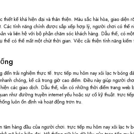
thiết kế khá hiện đại và thân thiện. Màu sắc hài hòa, giao diện r
ết. Các tính năng chính được sắp xếp hợp lý, người chơi có thể 
hoản và liên hệ với bộ phận chăm sóc khách hàng. Dẫu thế, có mộ
ụ thể có thể mất một chút thời gian. Việc cải thiện tính năng kiếm 
hống
g đến trải nghiệm thực tế. trực tiếp mu hôm nay xôi lạc tv bóng đ
 nhanh chóng, kể cả trong giờ cao điểm. Điều này giúp người ch
 hiện các giao dịch. Dẫu thế, vẫn có những thời điểm trang web 
quan như đường truyền internet yếu hoặc sự cố kỹ thuật. trực ti
hống luôn ổn định và hoạt động trơn tru.
uan tâm hàng đầu của người chơi. trực tiếp mu hôm nay xôi lạc tv 