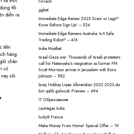
n và thời
FinTech
dụng tối
ggbet
ền diễn ra
Immediate Edge Review 2023 Scam or Legit?
Know Before Sign Up! – 524
Immediate Edge Reviews Australia: Is It Safe
Trading Robot? – 416
 tiền
India Mostbet
ách hàng
Israel-Gaza war: Thousands of Israeli protesters
 giữ chân
call for Netanyahu's resignation as former PM
ơi có
Scott Morrison arrives in Jerusalem with Boris
 nay xôi
Johnson – 982
İsveç Hokkey Liqası Allsvenskan 2022 2023-də
kim qalib gələcək: Preview – 494
v
IT Образование
LeoVegas India
lucky8 France
Make Money From Home! Special Offer – 19