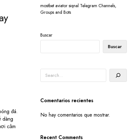
mostbet aviator siqnal Telegram Channels,
Groups and Bots
ay
Buscar
Buscar
Buscar
Comentarios recientes
 bóng đá.
No hay comentarios que mostrar.
dễ dàng
chơi cảm
Recent Comments