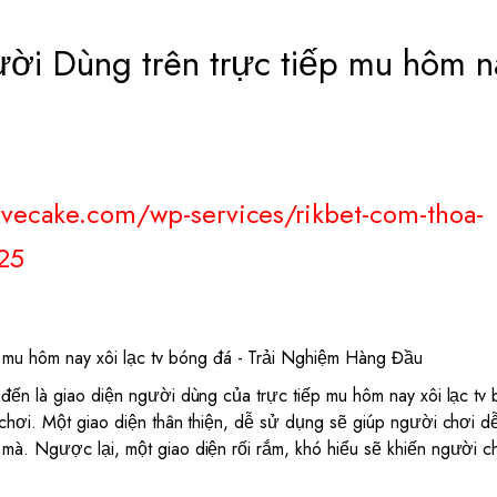
ời Dùng trên trực tiếp mu hôm n
ovecake.com/wp-services/rikbet-com-thoa-
25
 đến là giao diện người dùng của trực tiếp mu hôm nay xôi lạc tv
i chơi. Một giao diện thân thiện, dễ sử dụng sẽ giúp người chơi 
 mà. Ngược lại, một giao diện rối rắm, khó hiểu sẽ khiến người 