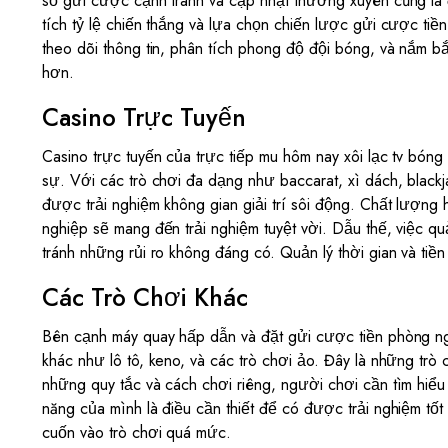
số gửi cược cạnh tranh và cập nhật thường xuyên cũng là 
tích tỷ lệ chiến thắng và lựa chọn chiến lược gửi cược tiề
theo dõi thông tin, phân tích phong độ đội bóng, và nắm 
hơn.
Casino Trực Tuyến
Casino trực tuyến của trực tiếp mu hôm nay xôi lạc tv bón
sự. Với các trò chơi đa dạng như baccarat, xì dách, black
được trải nghiệm không gian giải trí sôi động. Chất lượng 
nghiệp sẽ mang đến trải nghiệm tuyệt vời. Dẫu thế, việc 
tránh những rủi ro không đáng có. Quản lý thời gian và ti
Các Trò Chơi Khác
Bên cạnh máy quay hấp dẫn và đặt gửi cược tiền phòng ngừ
khác như lô tô, keno, và các trò chơi ảo. Đây là những trò 
những quy tắc và cách chơi riêng, người chơi cần tìm hiểu 
năng của mình là điều cần thiết để có được trải nghiệm tốt
cuốn vào trò chơi quá mức.