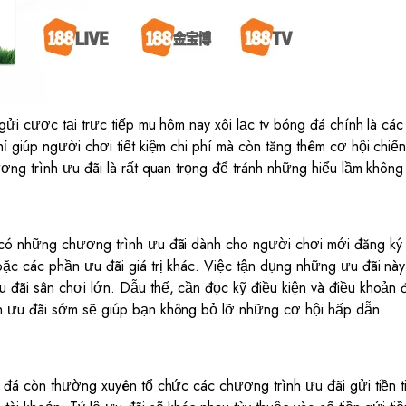
 gửi cược tại trực tiếp mu hôm nay xôi lạc tv bóng đá chính là c
ỉ giúp người chơi tiết kiệm chi phí mà còn tăng thêm cơ hội chiến
ơng trình ưu đãi là rất quan trọng để tránh những hiểu lầm không
 có những chương trình ưu đãi dành cho người chơi mới đăng ký 
ặc các phần ưu đãi giá trị khác. Việc tận dụng những ưu đãi này
u đãi sân chơi lớn. Dẫu thế, cần đọc kỹ điều kiện và điều khoản
in ưu đãi sớm sẽ giúp bạn không bỏ lỡ những cơ hội hấp dẫn.
g đá còn thường xuyên tổ chức các chương trình ưu đãi gửi tiền t