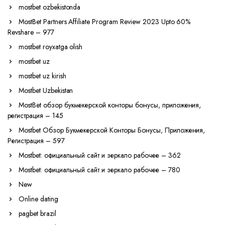
mostbet ozbekistonda
MostBet Partners Affiliate Program Review 2023 Upto 60%
Revshare – 977
mostbet royxatga olish
mostbet uz
mostbet uz kirish
Mostbet Uzbekistan
MostBet обзор букмекерской конторы бонусы, приложения,
регистрация – 145
Mostbet Обзор Букмекерской Конторы Бонусы, Приложения,
Регистрация – 597
Mostbet: официальный сайт и зеркало рабочее – 362
Mostbet: официальный сайт и зеркало рабочее – 780
New
Online dating
pagbet brazil