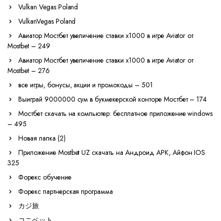
Vulkan Vegas Poland
VulkanVegas Poland
Авиатор Мостбет увеличение ставки х1000 в игре Aviator от
Mostbet – 249
Авиатор Мостбет увеличение ставки х1000 в игре Aviator от
Mostbet – 276
все игры, бонусы, акции и промокоды – 501
Выиграй 9000000 сум в букмекерской конторе Мостбет – 174
Мостбет скачать на компьютер: бесплатное приложение windows
– 495
Новая папка (2)
Приложение Mostbet UZ скачать на Андроид APK, Айфон IOS
325
Форекс обучение
Форекс партнерская программа
カジ旅
コニベット