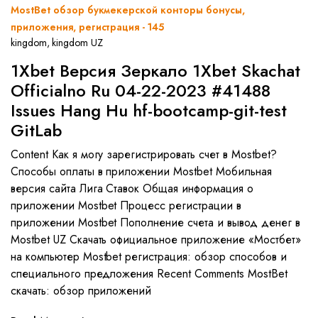
MostBet обзор букмекерской конторы бонусы,
приложения, регистрация - 145
kingdom
,
kingdom UZ
1Xbet Версия Зеркало 1Xbet Skachat
Officialno Ru 04-22-2023 #41488
Issues Hang Hu hf-bootcamp-git-test
GitLab
Content Как я могу зарегистрировать счет в Mostbet?
Способы оплаты в приложении Mostbet Мобильная
версия сайта Лига Ставок Общая информация о
приложении Mostbet Процесс регистрации в
приложении Mostbet Пополнение счета и вывод денег в
Mostbet UZ Скачать официальное приложение «Мостбет»
на компьютер Mostbet регистрация: обзор способов и
специального предложения Recent Comments MostBet
скачать: обзор приложений