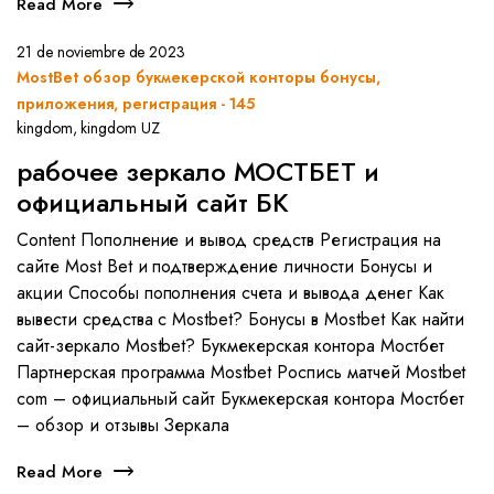
Read More
21 de noviembre de 2023
MostBet обзор букмекерской конторы бонусы,
приложения, регистрация - 145
kingdom
,
kingdom UZ
рабочее зеркало МОСТБЕТ и
официальный сайт БК
Content Пополнение и вывод средств Регистрация на
сайте Most Bet и подтверждение личности Бонусы и
акции Способы пополнения счета и вывода денег Как
вывести средства с Mostbet? Бонусы в Mostbet Как найти
сайт-зеркало Mostbet? Букмекерская контора Мостбет
Партнерская программа Mostbet Роспись матчей Mostbet
com – официальный сайт Букмекерская контора Мостбет
– обзор и отзывы Зеркала
Read More