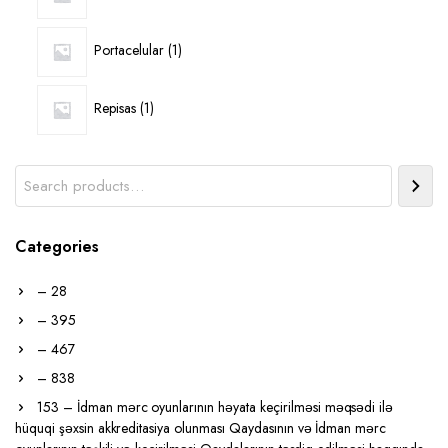
1
Portacelular
1
product
1
Repisas
1
product
Search
Categories
– 28
– 395
– 467
– 838
153 – İdman mərc oyunlarının həyata keçirilməsi məqsədi ilə
hüquqi şəxsin akkreditasiya olunması Qaydasının və İdman mərc