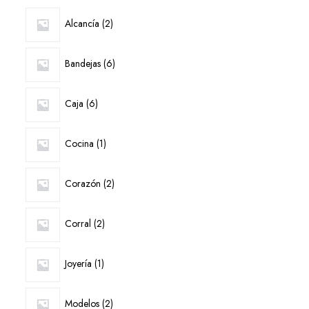
2
Alcancía
2
products
6
Bandejas
6
products
6
Caja
6
products
1
Cocina
1
product
2
Corazón
2
products
2
Corral
2
products
1
Joyería
1
product
2
Modelos
2
products