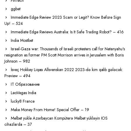
FinTech
ggbet
Immediate Edge Review 2023 Scam or Legit? Know Before Sign
Up! – 524
Immediate Edge Reviews Australia: Is It Safe Trading Robot? – 416
India Mostbet
Israel-Gaza war: Thousands of Israeli protesters call for Netanyahu's
resignation as former PM Scott Morrison arrives in Jerusalem with Boris
Johnson – 982
İsveç Hokkey Liqası Allsvenskan 2022 2023-də kim qalib gələcək:
Preview – 494
IT Образование
LeoVegas India
lucky8 France
Make Money From Home! Special Offer – 19
Melbet yukle Azərbaycan Kompüterə Melbet yükləyin IOS
cihazlarda – 37