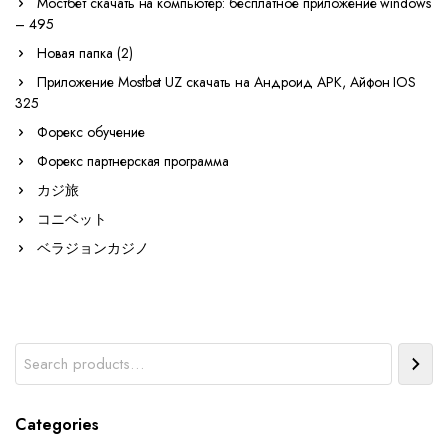
Мостбет скачать на компьютер: бесплатное приложение windows
– 495
Новая папка (2)
Приложение Mostbet UZ скачать на Андроид APK, Айфон IOS
325
Форекс обучение
Форекс партнерская программа
カジ旅
コニベット
ベラジョンカジノ
Search
Categories