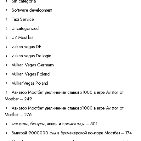
Sin categoría
Software development
Taxi Service
Uncategorized
UZ Most bet
vulkan vegas DE
vulkan vegas De login
Vulkan Vegas Germany
Vulkan Vegas Poland
VulkanVegas Poland
Авиатор Мостбет увеличение ставки х1000 в игре Aviator от
Mostbet – 249
Авиатор Мостбет увеличение ставки х1000 в игре Aviator от
Mostbet – 276
все игры, бонусы, акции и промокоды – 501
Выиграй 9000000 сум в букмекерской конторе Мостбет – 174