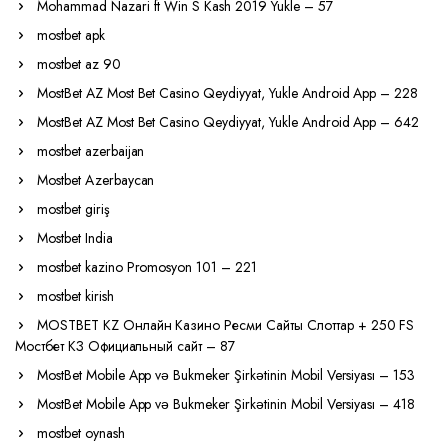
Mohammad Nazari ft Win S Kash 2019 Yukle – 57
mostbet apk
mostbet az 90
MostBet AZ Most Bet Casino Qeydiyyat, Yukle Android App – 228
MostBet AZ Most Bet Casino Qeydiyyat, Yukle Android App – 642
mostbet azerbaijan
Mostbet Azerbaycan
mostbet giriş
Mostbet India
mostbet kazino Promosyon 101 – 221
mostbet kirish
MOSTBET KZ Онлайн Казино Ресми Сайты Слоттар + 250 FS
Мостбет КЗ Официальный сайт – 87
MostBet Mobile App və Bukmeker Şirkətinin Mobil Versiyası – 153
MostBet Mobile App və Bukmeker Şirkətinin Mobil Versiyası – 418
mostbet oynash