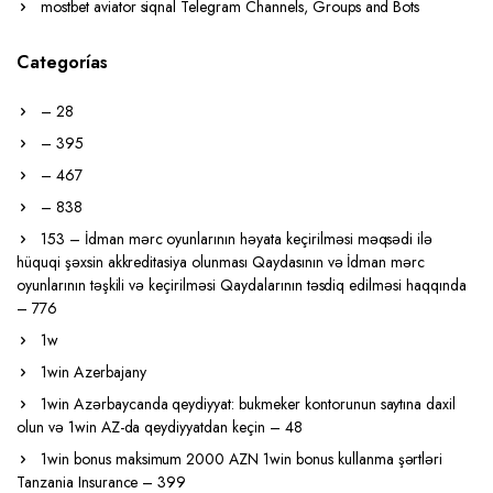
mostbet aviator siqnal Telegram Channels, Groups and Bots
Categorías
– 28
– 395
– 467
– 838
153 – İdman mərc oyunlarının həyata keçirilməsi məqsədi ilə
hüquqi şəxsin akkreditasiya olunması Qaydasının və İdman mərc
oyunlarının təşkili və keçirilməsi Qaydalarının təsdiq edilməsi haqqında
– 776
1w
1win Azerbajany
1win Azərbaycanda qeydiyyat: bukmeker kontorunun saytına daxil
olun və 1win AZ-da qeydiyyatdan keçin – 48
1win bonus maksimum 2000 AZN 1win bonus kullanma şərtləri
Tanzania Insurance – 399