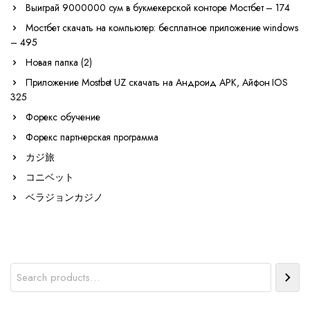
Выиграй 9000000 сум в букмекерской конторе Мостбет – 174
Мостбет скачать на компьютер: бесплатное приложение windows
– 495
Новая папка (2)
Приложение Mostbet UZ скачать на Андроид APK, Айфон IOS
325
Форекс обучение
Форекс партнерская программа
カジ旅
コニベット
ベラジョンカジノ
Search