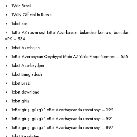
1Win Brasil
1WIN Official In Russia
1xbet apk
1xBet AZ rəsmi sayt 1xBet Azərbaycan bukmeker kontoru, bonuslar,
APK – 534
1xbet Azerbajan
1xBet Azerbaycan Qeydiyyat Mobi AZ Yukle Elaqe Nomresi – 555
1xbet Azerbaydjan
1xbet Bangladesh
1xbet Brazil
1xbet download
1xbet giriş
1xBet giriş, güzgü 1 xBet Azərbaycanda rəsmi sayt – 392
1xBet giriş, güzgü 1 xBet Azərbaycanda rəsmi sayt – 591
1xBet giriş, güzgü 1 xBet Azərbaycanda rəsmi sayt – 897
1xbet Kazahstan