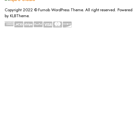
Copyright 2022 © Furnob WordPress Theme. All right reserved. Powered
by KLBTheme.