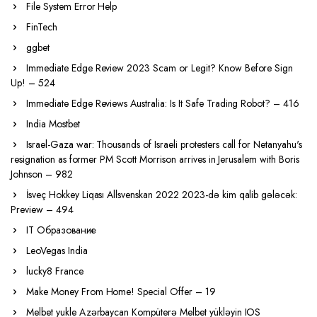
File System Error Help
FinTech
ggbet
Immediate Edge Review 2023 Scam or Legit? Know Before Sign
Up! – 524
Immediate Edge Reviews Australia: Is It Safe Trading Robot? – 416
India Mostbet
Israel-Gaza war: Thousands of Israeli protesters call for Netanyahu's
resignation as former PM Scott Morrison arrives in Jerusalem with Boris
Johnson – 982
İsveç Hokkey Liqası Allsvenskan 2022 2023-də kim qalib gələcək:
Preview – 494
IT Образование
LeoVegas India
lucky8 France
Make Money From Home! Special Offer – 19
Melbet yukle Azərbaycan Kompüterə Melbet yükləyin IOS