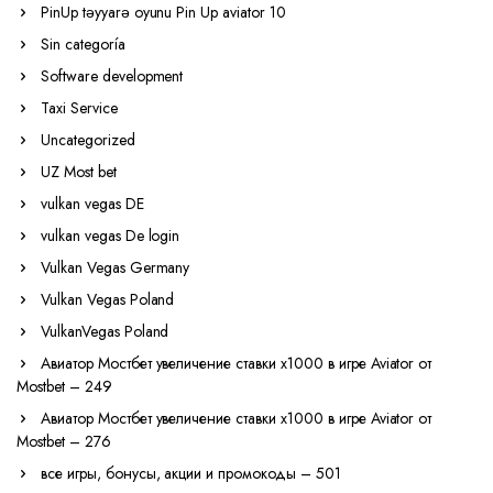
PinUp təyyarə oyunu Pin Up aviator 10
Sin categoría
Software development
Taxi Service
Uncategorized
UZ Most bet
vulkan vegas DE
vulkan vegas De login
Vulkan Vegas Germany
Vulkan Vegas Poland
VulkanVegas Poland
Авиатор Мостбет увеличение ставки х1000 в игре Aviator от
Mostbet – 249
Авиатор Мостбет увеличение ставки х1000 в игре Aviator от
Mostbet – 276
все игры, бонусы, акции и промокоды – 501