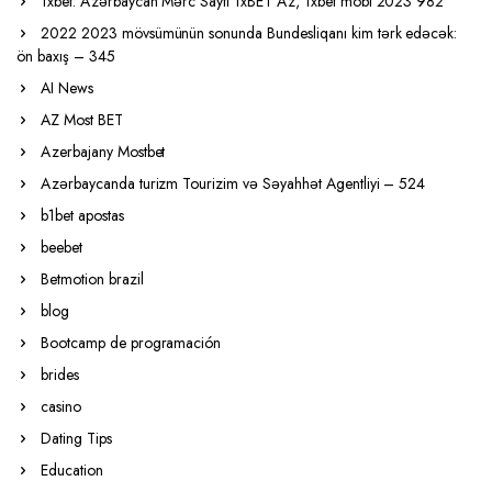
1xbet: Azərbaycan Mərc Saytı 1xBET Az, 1xbet mobi 2023 982
2022 2023 mövsümünün sonunda Bundesliqanı kim tərk edəcək:
ön baxış – 345
AI News
AZ Most BET
Azerbajany Mostbet
Azərbaycanda turizm Tourizim və Səyahhət Agentliyi – 524
b1bet apostas
beebet
Betmotion brazil
blog
Bootcamp de programación
brides
casino
Dating Tips
Education