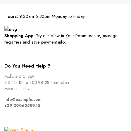
Hours:
9.30am-6.30pm Monday to Friday
Shopping App:
Try our View in Your Room feature, manage
registries and save payment info.
Do You Need Help ?
Mollura & C. SpA
S.S. 114 Km 6,400 98128 Tremestieri
Messina – Italy
info@example.com
+39 0906258945