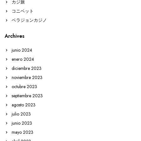
カジ旅
コニベット
ベラジョンカジノ
Archives
junio 2024
enero 2024
diciembre 2023
noviembre 2023
octubre 2023
septiembre 2023
agosto 2023
julio 2023
junio 2023
mayo 2023