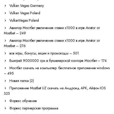
Vulkan Vegas Germany
Vulkan Vegas Poland
VulkanVegas Poland
Авиатор Мостбет увеличение ставки х1000 в игре Aviator от
Mostbet – 249
Авиатор Мостбет увеличение ставки х1000 в игре Aviator от
Mostbet – 276
все игры, бонусы, акции и промокоды – 501
Выиграй 9000000 сум в букмекерской конторе Мостбет – 174
Мостбет скачать на компьютер: бесплатное приложение windows
– 495
Новая папка (2)
Приложение Mostbet UZ скачать на Андроид APK, Айфон IOS
325
Форекс обучение
Форекс партнерская программа