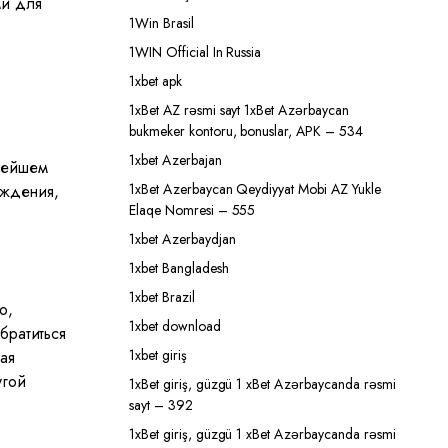
ми для
1Win Brasil
1WIN Official In Russia
1xbet apk
1xBet AZ rəsmi sayt 1xBet Azərbaycan
bukmeker kontoru, bonuslar, APK – 534
1xbet Azerbajan
ьнейшем
1xBet Azerbaycan Qeydiyyat Mobi AZ Yukle
ождения,
Elaqe Nomresi – 555
1xbet Azerbaydjan
1xbet Bangladesh
1xbet Brazil
о,
1xbet download
братиться
1xbet giriş
ая
угой
1xBet giriş, güzgü 1 xBet Azərbaycanda rəsmi
sayt – 392
1xBet giriş, güzgü 1 xBet Azərbaycanda rəsmi