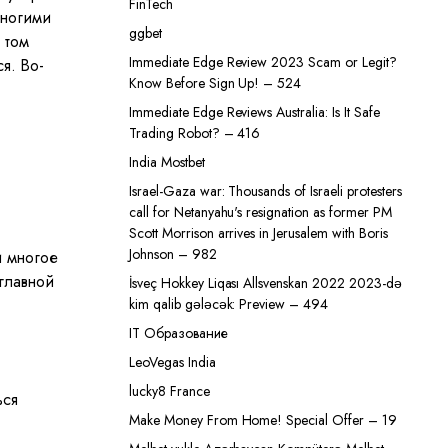
FinTech
многими
ggbet
 том
Immediate Edge Review 2023 Scam or Legit?
я. Во-
Know Before Sign Up! – 524
Immediate Edge Reviews Australia: Is It Safe
Trading Robot? – 416
India Mostbet
Israel-Gaza war: Thousands of Israeli protesters
call for Netanyahu's resignation as former PM
Scott Morrison arrives in Jerusalem with Boris
Johnson – 982
и многое
главной
İsveç Hokkey Liqası Allsvenskan 2022 2023-də
kim qalib gələcək: Preview – 494
IT Образование
LeoVegas India
lucky8 France
ься
Make Money From Home! Special Offer – 19