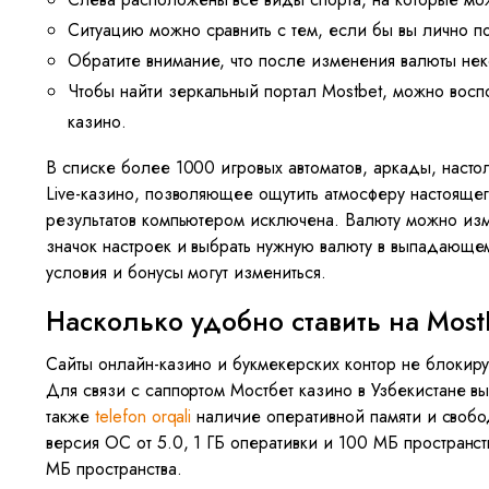
Ситуацию можно сравнить с тем, если бы вы лично п
Обратите внимание, что после изменения валюты нек
Чтобы найти зеркальный портал Mostbet, можно восп
казино.
В списке более 1000 игровых автоматов, аркады, настол
Live-казино, позволяющее ощутить атмосферу настоящег
результатов компьютером исключена. Валюту можно изме
значок настроек и выбрать нужную валюту в выпадающе
условия и бонусы могут измениться.
Насколько удобно ставить на Most
Сайты онлайн-казино и букмекерских контор не блоки
Для связи с саппортом Мостбет казино в Узбекистане в
также
telefon orqali
наличие оперативной памяти и свобод
версия ОС от 5.0, 1 ГБ оперативки и 100 МБ пространст
МБ пространства.