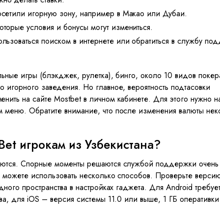
осетили игорную зону, например в Макао или Дубаи.
оторые условия и бонусы могут измениться.
ользоваться поиском в интернете или обратиться в службу по
ьные игры (блэкджек, рулетка), бинго, около 10 видов покера
о игорного заведения. Но главное, вероятность подтасовки
нить на сайте Mostbet в личном кабинете. Для этого нужно н
м меню. Обратите внимание, что после изменения валюты нек
Bet игрокам из Узбекистана?
руются. Спорные моменты решаются службой поддержки очень
ы можете использовать несколько способов. Проверьте верси
ного пространства в настройках гаджета. Для Android требуе
ва, для iOS – версия системы 11.0 или выше, 1 ГБ оперативки