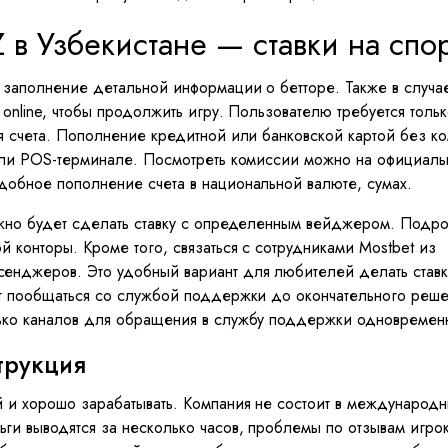
в Узбекистане — ставки на спо
 заполнение детальной информации о бетторе. Также в случа
online, чтобы продолжить игру. Пользователю требуется тольк
я счета. Пополнение кредитной или банковской картой без к
 или POS-терминале. Посмотреть комиссии можно на официаль
добное пополнение счета в национальной валюте, сумах.
ужно будет сделать ставку с определенным вейджером. Подр
 конторы. Кроме того, связаться с сотрудниками Mostbet из
сенджеров. Это удобный вариант для любителей делать ставк
ет пообщаться со службой поддержки до окончательного реш
лько каналов для обращения в службу поддержки одновремен
трукция
й и хорошо зарабатывать. Компания не состоит в международ
ги выводятся за несколько часов, проблемы по отзывам игро