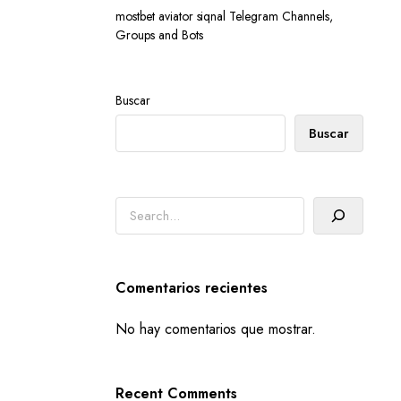
mostbet aviator siqnal Telegram Channels,
Groups and Bots
Buscar
Buscar
Buscar
Comentarios recientes
No hay comentarios que mostrar.
Recent Comments