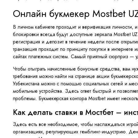
Онлайн букмекер Mostbet UZ 
В личном кабинете проходит и верификация личности, и
блокировки всегда будут доступные зеркала Mostbet UZ 
регистрация и депозит в течение недели после открыти
транзакция проходит по принципу покупки в интернете
сайтах платежных систем. Самый приятный сюрприз — у
Чтобы отыграть начисленные бонусные средства, вам н
требования можно найти на странице акции букмекерской
Узбекистана можно с помощью социальных сетей и мес
мобильные устройства. Здесь ответ быстрый и позволя
проблемы. Букмекерская контора Mostbet имеет неско
Как делать ставки в Мостбет – инс
Здесь есть все необходимое, чтобы наслаждаться игро
организациях, регулирующих гемблинг-индустрию. День