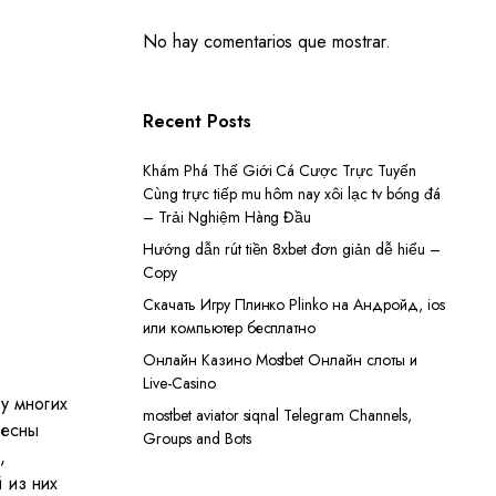
No hay comentarios que mostrar.
Recent Posts
Khám Phá Thế Giới Cá Cược Trực Tuyến
Cùng trực tiếp mu hôm nay xôi lạc tv bóng đá
– Trải Nghiệm Hàng Đầu
Hướng dẫn rút tiền 8xbet đơn giản dễ hiểu –
Copy
Скачать Игру Плинко Plinko на Андройд, ios
или компьютер бесплатно
Онлайн Казино Mostbet Онлайн слоты и
Live-Casino
 у многих
mostbet aviator siqnal Telegram Channels,
весны
Groups and Bots
,
 из них