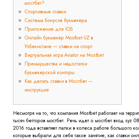
мостбет?
Спортивные ставки
Система бонусов букмекера
Приложение для IOS
Онлайн букмекер Mostbet UZ в
Узбекистане — ставки на спорт
Виртуальная игра Aviator на Mostbet
Преимущества и недостатки
букмекерской конторы
Как делать ставки в Мостбет –
инструкция
Несмотря на то, что компания Mostbet работает на терр
тысяч бетторов мостбет. Речь идет о мостбет вход syz 
2016 года вставляет палки в колеса работе большого к
которые выбрали для себя такое занятие, как ставки он