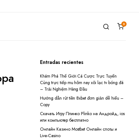
0
Entradas recientes
ора
Khám Phá Thế Giới Cá Cược Trực Tuyến
Cùng trực tiếp mu hôm nay xôi lạc tv bóng đá
– Trải Nghiệm Hàng Đầu
Hướng dẫn rút tiền 8xbet đơn giản dễ hiểu –
Copy
Скачать Игру Плинко Plinko на Андройд, ios
или компьютер бесплатно
Онлайн Казино Mostbet Онлайн слоты и
Live-Casino