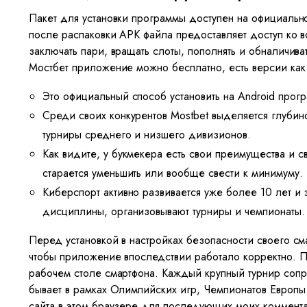
Пакет для установки программы доступен на официально
после распаковки APK файла предоставляет доступ ко 
заключать пари, вращать слоты, пополнять и обналичиват
Мостбет приложение можно бесплатно, есть версии как д
Это официальный способ установить на Android програ
Среди своих конкурентов Mostbet выделяется глубин
турниры среднего и низшего дивизионов.
Как видите, у букмекера есть свои преимущества и с
старается уменьшить или вообще свести к минимуму.
Киберспорт активно развивается уже более 10 лет и 
дисциплины, организовывают турниры и чемпионаты.
Перед установкой в настройках безопасности своего см
чтобы приложение впоследствии работало корректно. По
рабочем столе смартфона. Каждый крупный турнир сопр
бывает в рамках Олимпийских игр, Чемпионатов Европы 
сайта в этом браузере для последующих моих комментар