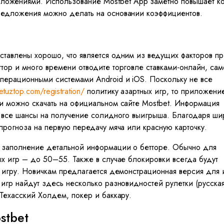
ожениями. Использование Mostbet App заметно повышает к
редложения можно делать на основании коэффициентов.
ставлены хорошо, что является одним из ведущих факторов п
тор и много времени отводите торговле ставками-онлайн, са
операционными системами Android и iOS. Поскольку не все
etuztop.com/registration/
политику азартных игр, то приложени
ми можно скачать на официальном сайте Mostbet. Информация
ть все шансы на получение солидного выигрыша. Благодаря ш
 прогноза на первую передачу мяча или красную карточку.
и заполнение детальной информации о бетторе. Обычно для
ых игр – до 50–55. Также в случае блокировки всегда будут
ь игру. Новичкам предлагается демонстрационная версия для 
 игр найдут здесь несколько разновидностей рулетки (русская
 Техасский Холдем, покер и баккару.
stbet