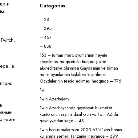
чел и
Categorías
им
– 28
– 395
– 467
Twitch,
– 838
153 – İdman mərc oyunlarının həyata
keçirilməsi məqsədi ilə hüquqi şəxsin
ере, а
akkreditasiya olunması Qaydasının və İdman
mərc oyunlarının təşkili və keçirilməsi
Qaydalarının təsdiq edilməsi haqqında – 776
улярно
1w
1win Azerbajany
ь
1win Azərbaycanda qeydiyyat: bukmeker
ивные
kontorunun saytına daxil olun və 1win AZ-da
м сайте
qeydiyyatdan keçin – 48
1win bonus maksimum 2000 AZN 1win bonus
kullanma şərtləri Tanzania Insurance – 399