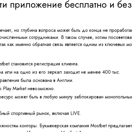
йти приложение бесплатно и без
вечает, но глубина вопроса может быть до конца не проработа
гочисленными сотрудниками. В таком случае, хотим посоветова
так как именно обратная связь является одним из ключевых мо
tbet становится регистрация клиента.
 или на одно из его зеркал заходит не менее 400 тыс.
правления была основана в Англии.
p Play Market невозможно.
на ресурс может быть в любую минуту заблокирован монопольны
бный спортивный рынок, включая LIVE.
ожностям конторы. Букмекерская компания Mostbet предлагает