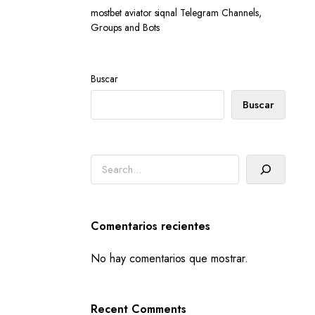
mostbet aviator siqnal Telegram Channels,
Groups and Bots
Buscar
Buscar
Buscar
Comentarios recientes
No hay comentarios que mostrar.
Recent Comments