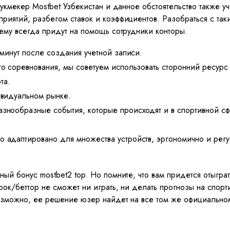
Букмекер Mostbet Узбекистан и данное обстоятельство также у
риятий, разбегом ставок и коэффициентов. Разобраться с так
 ему всегда придут на помощь сотрудники конторы.
 минут после создания учетной записи.
о соревнования, мы советуем использовать сторонний ресурс 
та.
ивидуальном рынке.
знообразные события, которые происходят и в спортивной сф
о адаптировано для множества устройств, эргономично и рег
ый бонус mostbet2 top. Но помните, что вам придется отыграт
рок/беттор не сможет ни играть, ни делать прогнозы на спорт
возможно, ее решение юзер найдет на все том же официально