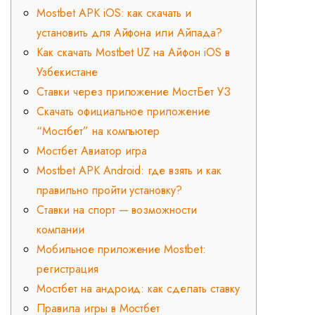
Mostbet APK iOS: как скачать и
установить для Айфона или Айпада?
Как скачать Mostbet UZ на Айфон iOS в
Узбекистане
Ставки через приложение МостБет УЗ
Скачать официальное приложение
“Мостбет” на компьютер
Мостбет Авиатор игра
Mostbet APK Android: где взять и как
правильно пройти установку?
Ставки на спорт — возможности
компании
Мобильное приложение Mostbet:
регистрация
Мостбет на андроид: как сделать ставку
Правила игры в Мостбет