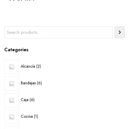
Search
Categories
2
Alcancía
2
products
6
Bandejas
6
products
6
Caja
6
products
1
Cocina
1
product