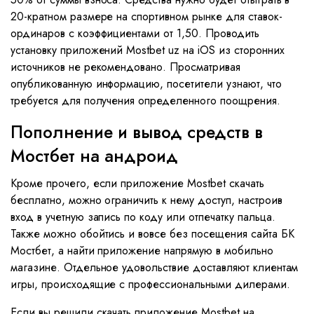
20-кратном размере на спортивном рынке для ставок-
ординаров с коэффициентами от 1,50. Проводить
установку приложений Mostbet uz на iOS из сторонних
источников не рекомендовано. Просматривая
опубликованную информацию, посетители узнают, что
требуется для получения определенного поощрения.
Пополнение и вывод средств в
Мостбет на андроид
Кроме прочего, если приложение Mostbet скачать
бесплатно, можно ограничить к нему доступ, настроив
вход в учетную запись по коду или отпечатку пальца.
Также можно обойтись и вовсе без посещения сайта БК
Мостбет, а найти приложение напрямую в мобильно
магазине. Отдельное удовольствие доставляют клиентам
игры, происходящие с профессиональными дилерами.
Если вы решили скачать приложение Mostbet на