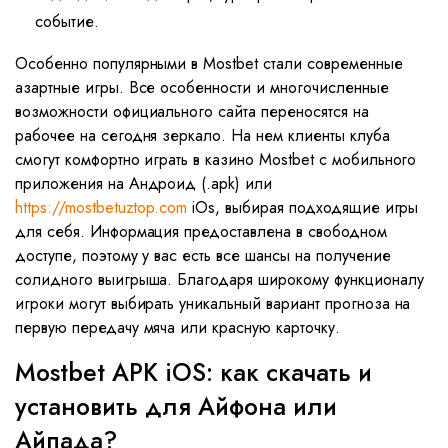
событие.
Особенно популярными в Mostbet стали современные
азартные игры. Все особенности и многочисленные
возможности официального сайта переносятся на
рабочее на сегодня зеркало. На нем клиенты клуба
смогут комфортно играть в казино Mostbet с мобильного
приложения на Андроид (.apk) или
https://mostbetuztop.com
iOs, выбирая подходящие игры
для себя. Информация предоставлена в свободном
доступе, поэтому у вас есть все шансы на получение
солидного выигрыша. Благодаря широкому функционалу
игроки могут выбирать уникальный вариант прогноза на
первую передачу мяча или красную карточку.
Mostbet APK iOS: как скачать и
установить для Айфона или
Айпада?