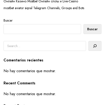
Онлайн Казино Mostbet Онлайн слоты и Live-Casino
mostbet aviator siqnal Telegram Channels, Groups and Bots
Buscar
Buscar
Buscar
Comentarios recientes
No hay comentarios que mostrar.
Recent Comments
No hay comentarios que mostrar.