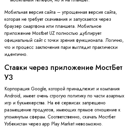
Мобильная версия сайта – упрощенная версия сайта,
которая не требует скачивания и запускается через
браузер смартфона или планшета. Мобильное
приложение Mostbet UZ полностью дублирует
официальный сайт с точки зрения функционала. Логично,
что и процесс заключения пари выглядит практически
идентично.
Ставки через приложение МостБет
УЗ
Корпорация Google, которой принадлежит и компания
Android, имеет очень строгую политику по части азартных
игр и букмекерства. На её сервисах запрещено
размещение продуктов, имеющих прямое отношение к
упомянутым сферам. Соответственно, скачать Мостбет
Узбекистан через app Play Market невозможно.