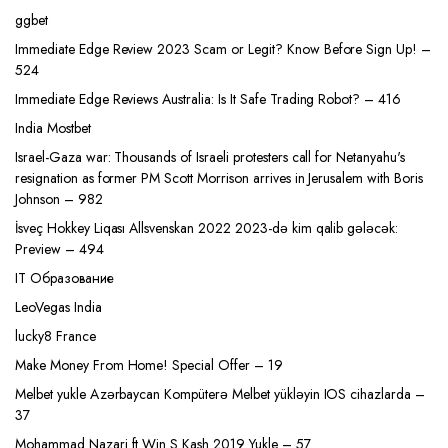
ggbet
Immediate Edge Review 2023 Scam or Legit? Know Before Sign Up! –
524
Immediate Edge Reviews Australia: Is It Safe Trading Robot? – 416
India Mostbet
Israel-Gaza war: Thousands of Israeli protesters call for Netanyahu's
resignation as former PM Scott Morrison arrives in Jerusalem with Boris
Johnson – 982
İsveç Hokkey Liqası Allsvenskan 2022 2023-də kim qalib gələcək:
Preview – 494
IT Образование
LeoVegas India
lucky8 France
Make Money From Home! Special Offer – 19
Melbet yukle Azərbaycan Kompüterə Melbet yükləyin IOS cihazlarda –
37
Mohammad Nazari ft Win S Kash 2019 Yukle – 57