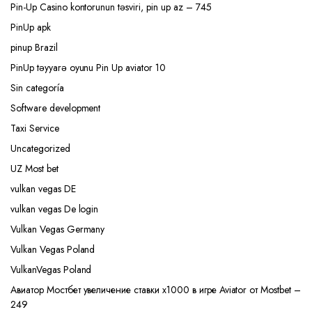
Pin-Up Casino kontorunun təsviri, pin up az – 745
PinUp apk
pinup Brazil
PinUp təyyarə oyunu Pin Up aviator 10
Sin categoría
Software development
Taxi Service
Uncategorized
UZ Most bet
vulkan vegas DE
vulkan vegas De login
Vulkan Vegas Germany
Vulkan Vegas Poland
VulkanVegas Poland
Авиатор Мостбет увеличение ставки х1000 в игре Aviator от Mostbet –
249