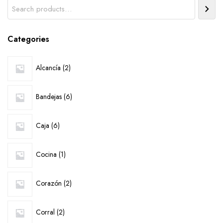
Search
Categories
2
Alcancía
2
products
6
Bandejas
6
products
6
Caja
6
products
1
Cocina
1
product
2
Corazón
2
products
2
Corral
2
products