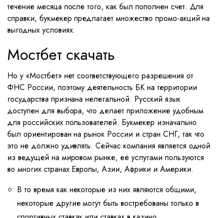
течение месяца после того, как был пополнен счет. Для
справки, букмекер предлагает множество промо-акций на
выгодных условиях.
Мостбет скачать
Но у «Мостбет» нет соответствующего разрешения от
ФНС России, поэтому деятельность БК на территории
государства признана нелегальной. Русский язык
доступен для выбора, что делает приложение удобным
для российских пользователей. Букмекер изначально
был ориентирован на рынок России и стран СНГ, так что
это не должно удивлять. Сейчас компания является одной
из ведущей на мировом рынке, её услугами пользуются
во многих странах Европы, Азии, Африки и Америки.
В то время как некоторые из них являются общими,
некоторые другие могут быть востребованы только в
спортивных ставках или ставках в казино.