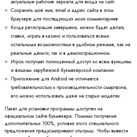
актуальные рабочие зеркала для входа на сайт.
Сохранить моё имя, email и адрес сайта в этом
браузере для последующих моих комментариев.
Когда регистрация завершена, можно будет делать
ставки, играть в казино и пользоваться всеми
остальными возможностями в удобном режиме, как на
реальные деньги, так и в демонстрационном.
Игрок получает полноценный доступ ко всем функциям
и фишкам зарубежной букмекерской компании.
Приложение для Android не отличается
требовательностью к производительности смартфона,
его можно использовать даже на старых моделях.
Пакет для установки программы доступен на
официальном сайте букмекера. Помимо получения
дополнительных 100%, условия этого специального
предложения предусматривают отыгрыш. Чтобы вывести