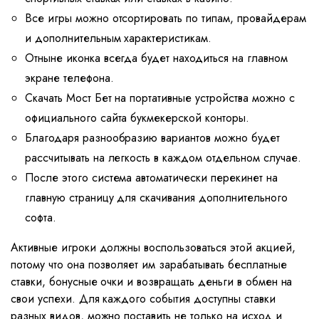
Все игры можно отсортировать по типам, провайдерам
и дополнительным характеристикам.
Отныне иконка всегда будет находиться на главном
экране телефона.
Скачать Мост Бет на портативные устройства можно с
официального сайта букмекерской конторы.
Благодаря разнообразию вариантов можно будет
рассчитывать на легкость в каждом отдельном случае.
После этого система автоматически перекинет на
главную страницу для скачивания дополнительного
софта.
Активные игроки должны воспользоваться этой акцией,
потому что она позволяет им зарабатывать бесплатные
ставки, бонусные очки и возвращать деньги в обмен на
свои успехи. Для каждого события доступны ставки
разных видов, можно поставить не только на исход и