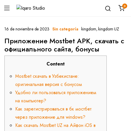
0
16 de noviembre de 2023
kingdom
,
kingdom UZ
Sin categoría
Приложение Mostbet APK, скачать с
официального сайта, бонусы
Content
Mostbet скачать в Узбекистане:
оригинальная версия с бонусом
Удобно ли пользоваться приложением
на компьютер?
Как зарегистрироваться в бк мостбет
через приложение для windows?
Как скачать Mostbet UZ на Айфон iOS в