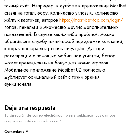
точный счёт. Например, в футболе в приложении Mostbet
ставят на тотал, фору, количество угловых, количество
жёлтых карточек, авторов
https://most-bet-top.com/login/
голов, пенальти и множество других дополнительных
показателей. В случае каких-либо проблем, можно
обратиться в службу технической поддержки компании,
которая постарается решить ситуацию. Да, при
регистрации с помощью мобильной утилиты, беттор
может претендовать на бонус для новых игроков.
Мобильное приложение Mostbet UZ полностью
дублирует официальный сайт с точки зрения
функционала.
Deja una respuesta
Tu dirección de correo electrónico no será publicada.
Los campos
obligatorios están marcados con
*
Comentario
*