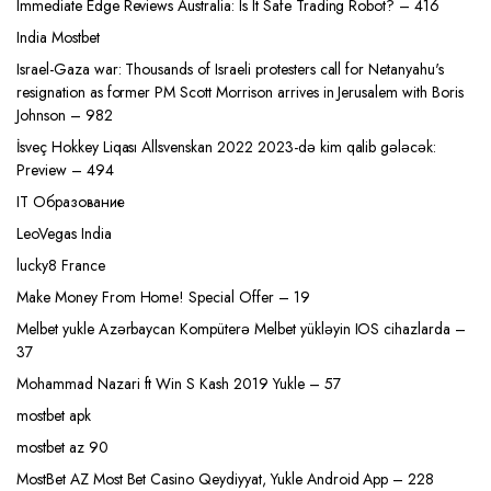
Immediate Edge Reviews Australia: Is It Safe Trading Robot? – 416
India Mostbet
Israel-Gaza war: Thousands of Israeli protesters call for Netanyahu's
resignation as former PM Scott Morrison arrives in Jerusalem with Boris
Johnson – 982
İsveç Hokkey Liqası Allsvenskan 2022 2023-də kim qalib gələcək:
Preview – 494
IT Образование
LeoVegas India
lucky8 France
Make Money From Home! Special Offer – 19
Melbet yukle Azərbaycan Kompüterə Melbet yükləyin IOS cihazlarda –
37
Mohammad Nazari ft Win S Kash 2019 Yukle – 57
mostbet apk
mostbet az 90
MostBet AZ Most Bet Casino Qeydiyyat, Yukle Android App – 228