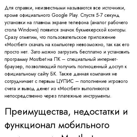
Для справки, неизвестными называются все источники,
кроме официального Google Play. Спустя 5-7 секунд
установки на главном экране телефона (аналог рабочего
стола Windows) появится значок букмекерской конторы.
Сразу отметим, что пользовательское приложение
«Мостбет» скачать на компьютер невозможно, так как его
просто нет. Зато можно загрузить бесплатно и установить
программу Mostbet на ПК – специальный интернет-
браузер, позволяющий получить полноценный доступ к
официальному сайту БК. Также данная компания не
сотрудничает с первым ЦУПИС – пополнение игрового
счета и вывод денег из «Мостбет» выполняются
непосредственно через платежные инструменты.
Преимущества, недостатки и
функционал мобильного