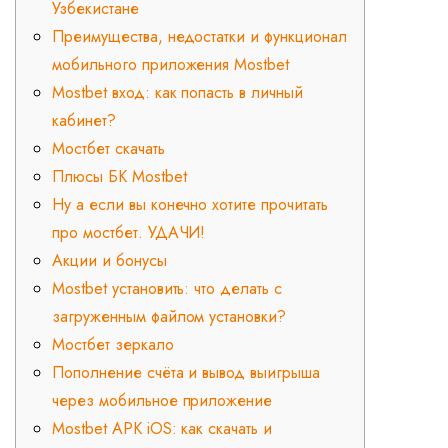
Узбекистане
Преимущества, недостатки и функционал
мобильного приложения Mostbet
Mostbet вход: как попасть в личный
кабинет?
Мостбет скачать
Плюсы БК Mostbet
Ну а если вы конечно хотите прочитать
про мостбет. УДАЧИ!
Акции и бонусы
Mostbet установить: что делать с
загруженным файлом установки?
Мостбет зеркало
Пополнение счёта и вывод выигрыша
через мобильное приложение
Mostbet APK iOS: как скачать и