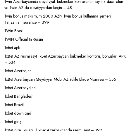
1win Azərbaycanda qeydiyyat: bukmeker kontorunun saytına daxil olun
və 1win AZ-da qeydiyyatdan keçin – 48
1win bonus maksimum 2000 AZN 1win bonus kullanma şərtləri
Tanzania Insurance – 399
1Win Brasil
1WIN Official In Russia
1xbet apk
1xBet AZ rəsmi sayt 1xBet Azərbaycan bukmeker kontoru, bonuslar, APK
– 534
1xbet Azerbajan
1xBet Azerbaycan Qeydiyyat Mobi AZ Yukle Elaqe Nomresi – 555
1xbet Azerbaydjan
1xbet Bangladesh
1xbet Brazil
1xbet download
1xbet giriş
1xBet giriş, güzgü 1 xBet Azərbaycanda rəsmi sayt – 392