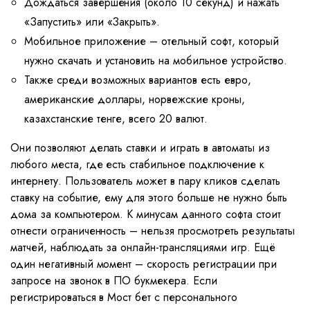
Дождаться завершения (около 10 секунд) и нажать
«Запустить» или «Закрыть».
Мобильное приложение – отельный софт, который
нужно скачать и установить на мобильное устройство.
Также среди возможных вариантов есть евро,
американские доллары, норвежские кроны,
казахстанские тенге, всего 20 валют.
Они позволяют делать ставки и играть в автоматы из
любого места, где есть стабильное подключение к
интернету. Пользователь может в пару кликов сделать
ставку на событие, ему для этого больше не нужно быть
дома за компьютером. К минусам данного софта стоит
отнести ограниченность – нельзя просмотреть результаты
матчей, наблюдать за онлайн-трансляциями игр. Ещё
один негативный момент – скорость регистрации при
запросе на звонок в ПО букмекера. Если
регистрироваться в Мост бет с персонального