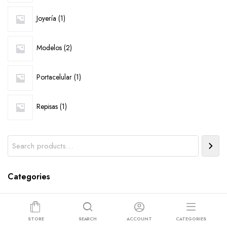
1
Joyería
1
product
2
Modelos
2
products
1
Portacelular
1
product
1
Repisas
1
product
Search
Categories
– 28
– 395
STORE
SEARCH
ACCOUNT
CATEGORIES