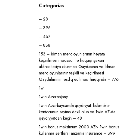
Categorías
– 28
– 395
– 467
– 838
153 – İdman mərc oyunlarının həyata
keçirilməsi məqsədi ilə hüquqi şəxsin
akkreditasiya olunması Qaydasının və İdman
mərc oyunlarının təşkili və keçirilməsi
Qaydalarının təsdiq edilməsi haqqında – 776
1w
1win Azerbajany
1win Azərbaycanda qeydiyyat: bukmeker
kontorunun saytına daxil olun və 1win AZ-da
qeydiyyatdan keçin – 48
1win bonus maksimum 2000 AZN 1win bonus
kullanma şərtləri Tanzania Insurance – 399