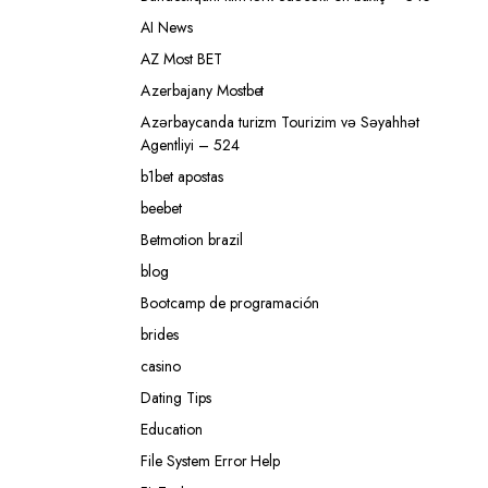
AI News
AZ Most BET
Azerbajany Mostbet
Azərbaycanda turizm Tourizim və Səyahhət
Agentliyi – 524
b1bet apostas
beebet
Betmotion brazil
blog
Bootcamp de programación
brides
casino
Dating Tips
Education
File System Error Help