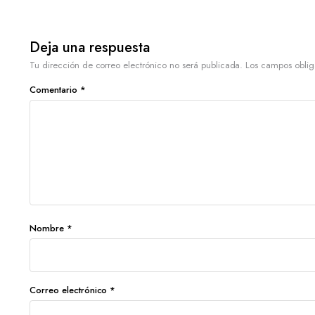
Deja una respuesta
Tu dirección de correo electrónico no será publicada.
Los campos oblig
Comentario
*
Nombre
*
Correo electrónico
*