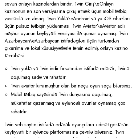
sevən onlayn kazinolardan biridir. 1win Giriş\eOnlayn
kazinonun ən son versiyasına çıxış etmək üçün mobil tətbiq
vasitəsilə izn almaq. 1win Yuklə\eAndroid və ya iOS cihazları
üçün pulsuz tətbiqin yüklənməsi. 1win Aviator\eAviator adlı
məşhur oyunun keyfiyyətli versiyası ilə qumar oynamaq. 1win
Azərbaycan\eAzərbaycan istifadəçiləri üçün tərtəmdən
çıxarılma və lokal xüsusiyyətlərlə təmin edilmiş onlayn kazino
təcrübəsi.
1win yüklə və 1win indir fırsatından istifadə edərək, 1winə
qoşulmaq sadə və rahatdır.
1win aviator kimi məşhur olan bir neçə oyun seçə bilərsiniz.
Mobil tətbiq sayəsində 1win dünyasına qoşulmaq,
mükafatlar qazanmaq və əyləncəli oyunlar oynamaq çox
rahatdır.
1win veb saytını istifadə edərək oyunçulara xidmət göstərən
keyfiyyətli bir əyləncə platformasına çevrilə bilərsiniz. 1win