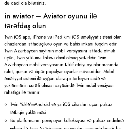
də daxil ola bilərsiniz.
in aviator – Aviator oyunu ilə
tərəfdaş olun
1win iOS app, iPhone və iPad kimi iOS əməliyyat sistemi olan
cihazlardan istifadəçilərə oyun və bahis imkanı təqdim edir.
1win Azərbaycan saytının mobil versiyasını istifadə etmək
üçün, 1win yükləmə linkinə daxil olmaq yetərlidir. 1win
Azərbaycan mobil versiyasının təklif etdiyi oyunlar arasında
rulet, qumar və digər populyar oyunlar mövcuddur. Mobil
əməliyyat sistemi ilə uyğun olaraq interfeysin sadə və
yüklənmənin sürətli olması sayəsində 1win mobil versiyası
rahatlığı ilə tanınır.
1win Yuklə\eAndroid və ya iOS cihazları üçün pulsuz
tətbiqin yüklənməsi.
Bu platformanın geniş oyun kolleksiyası və pulsuz endirilmə
imkanı ilə 1win Azərbaycan oyunçuları arasında böyük bir