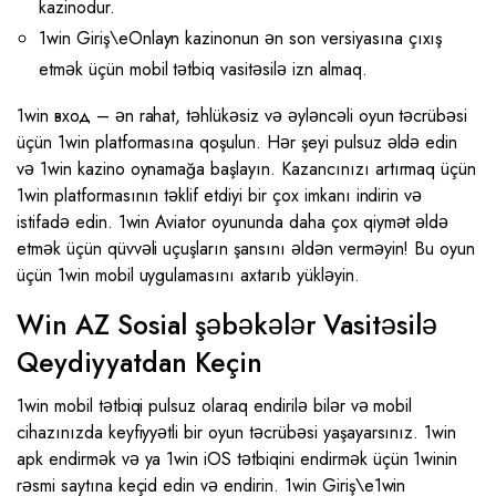
kazinodur.
1win Giriş\eOnlayn kazinonun ən son versiyasına çıxış
etmək üçün mobil tətbiq vasitəsilə izn almaq.
1win вход – ən rahat, təhlükəsiz və əyləncəli oyun təcrübəsi
üçün 1win platformasına qoşulun. Hər şeyi pulsuz əldə edin
və 1win kazino oynamağa başlayın. Kazancınızı artırmaq üçün
1win platformasının təklif etdiyi bir çox imkanı indirin və
istifadə edin. 1win Aviator oyununda daha çox qiymət əldə
etmək üçün qüvvəli uçuşların şansını əldən verməyin! Bu oyun
üçün 1win mobil uygulamasını axtarıb yükləyin.
Win AZ Sosial şəbəkələr Vasitəsilə
Qeydiyyatdan Keçin
1win mobil tətbiqi pulsuz olaraq endirilə bilər və mobil
cihazınızda keyfiyyətli bir oyun təcrübəsi yaşayarsınız. 1win
apk endirmək və ya 1win iOS tətbiqini endirmək üçün 1winin
rəsmi saytına keçid edin və endirin. 1win Giriş\e1win