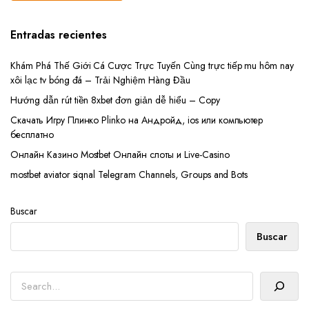
Entradas recientes
Khám Phá Thế Giới Cá Cược Trực Tuyến Cùng trực tiếp mu hôm nay
xôi lạc tv bóng đá – Trải Nghiệm Hàng Đầu
Hướng dẫn rút tiền 8xbet đơn giản dễ hiểu – Copy
Скачать Игру Плинко Plinko на Андройд, ios или компьютер
бесплатно
Онлайн Казино Mostbet Онлайн слоты и Live-Casino
mostbet aviator siqnal Telegram Channels, Groups and Bots
Buscar
Buscar
Buscar