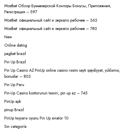
Mostbet Обзор Букмекерской Конторы Бонусы, Приложения,
Регистрация – 597
Mostbet: официальный сайт и зеркало рабочее – 362
Mostbet: официальный сайт и зеркало рабочее – 780
New
Online dating
pagbet brazil
Pin Up Brazil
Pin Up Casino AZ PinUp online casino rəsmi saytı qeydiyyat, yükləmə,
bonuslar – 803
Pin Up Peru
Pin-Up Casino kontorunun təsviri, pin up az – 745
PinUp apk
pinup Brazil
PinUp təyyarə oyunu Pin Up aviator 10
Sin categoría