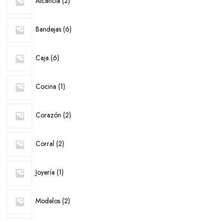
Alcancía
2
products
6
Bandejas
6
products
6
Caja
6
products
1
Cocina
1
product
2
Corazón
2
products
2
Corral
2
products
1
Joyería
1
product
2
Modelos
2
products