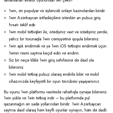
tamamlanan aviator oyunundan əlif çəkin!
1win, ən populyar və əyləncəli onlayn kazinolardan biridir.
1win Azərbaycan istifadəçilərə istənilən an pulsuz giriş
fırsatı təklif edir.
1win mobil tətbiqləri ilə, istədiyiniz vaxt və istədiyiniz yerdə,
yalnız bir toxunaqla 1win cəmiyyətinə qoşula bilərsiniz.
1win apk endirmək və ya 1win iOS tətbiqini endirmək üçün
1winin rəsmi saytına keçid edin və endirin.
Siz bir neçə kliklə 1win giriş səhifəsinə də daxil ola
bilərsiniz.
1win mobil tətbiqi pulsuz olaraq endirilə bilər və mobil
cihazınızda keyfiyyətli bir oyun təcrübəsi yaşayarsınız.
Bu oyunu 1win platformu vasitəsilə rahatlıqla oynaya bilərsiniz.
1win yüklə və 1win tətbiqi indir – bu platformda pul
qazanmağın ən sadə yollarından biridir. 1win Azərbaycan
saytına daxil olaraq həm keyfli oyunlar oynayın, həm də dadlı