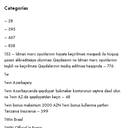
Categorías
– 28
– 395
– 467
– 838
153 – İdman mərc oyunlarının həyata keçirilməsi məqsədi ilə hüquqi
şəxsin akkreditasiya olunması Qaydasının və İdman mərc oyunlarının
təşkili və keçirilməsi Qaydalarının təsdiq edilməsi haqqında – 776
1w
1win Azerbajany
1win Azərbaycanda qeydiyyat: bukmeker kontorunun saytına daxil olun
və 1win AZ-da qeydiyyatdan keçin – 48
1win bonus maksimum 2000 AZN 1win bonus kullanma şərtləri
Tanzania Insurance – 399
1Win Brasil
1WIN Official In Russia