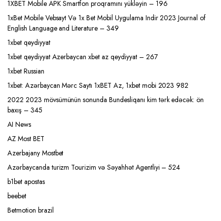
1XBET Mobile APK Smartfon proqramını yükləyin – 196
1xBet Mobile Vebsayt Və 1x Bet Mobil Uygulama Indir 2023 Journal of
English Language and Literature – 349
1xbet qeydiyyat
1xbet qeydiyyat Azerbaycan xbet az qeydiyyat – 267
1xbet Russian
1xbet: Azərbaycan Mərc Saytı 1xBET Az, 1xbet mobi 2023 982
2022 2023 mövsümünün sonunda Bundesliqanı kim tərk edəcək: ön
baxış – 345
AI News
AZ Most BET
Azerbajany Mostbet
Azərbaycanda turizm Tourizim və Səyahhət Agentliyi – 524
b1bet apostas
beebet
Betmotion brazil