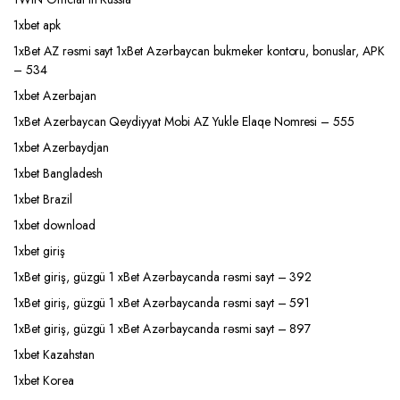
1xbet apk
1xBet AZ rəsmi sayt 1xBet Azərbaycan bukmeker kontoru, bonuslar, APK
– 534
1xbet Azerbajan
1xBet Azerbaycan Qeydiyyat Mobi AZ Yukle Elaqe Nomresi – 555
1xbet Azerbaydjan
1xbet Bangladesh
1xbet Brazil
1xbet download
1xbet giriş
1xBet giriş, güzgü 1 xBet Azərbaycanda rəsmi sayt – 392
1xBet giriş, güzgü 1 xBet Azərbaycanda rəsmi sayt – 591
1xBet giriş, güzgü 1 xBet Azərbaycanda rəsmi sayt – 897
1xbet Kazahstan
1xbet Korea