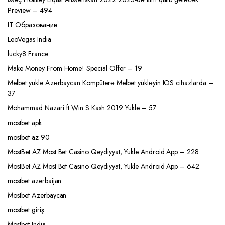
Preview – 494
IT Образование
LeoVegas India
lucky8 France
Make Money From Home! Special Offer – 19
Melbet yukle Azərbaycan Kompüterə Melbet yükləyin IOS cihazlarda –
37
Mohammad Nazari ft Win S Kash 2019 Yukle – 57
mostbet apk
mostbet az 90
MostBet AZ Most Bet Casino Qeydiyyat, Yukle Android App – 228
MostBet AZ Most Bet Casino Qeydiyyat, Yukle Android App – 642
mostbet azerbaijan
Mostbet Azerbaycan
mostbet giriş
Mostbet India