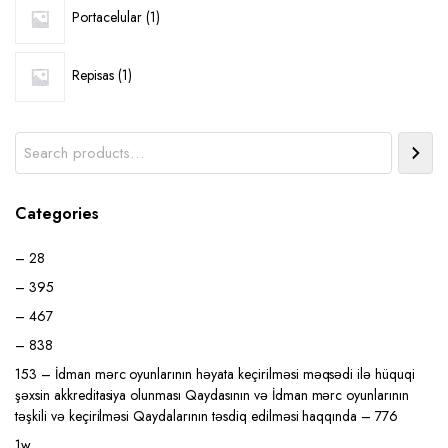
1
Portacelular
1
product
1
Repisas
1
product
Search
Categories
– 28
– 395
– 467
– 838
153 – İdman mərc oyunlarının həyata keçirilməsi məqsədi ilə hüquqi
şəxsin akkreditasiya olunması Qaydasının və İdman mərc oyunlarının
təşkili və keçirilməsi Qaydalarının təsdiq edilməsi haqqında – 776
1w