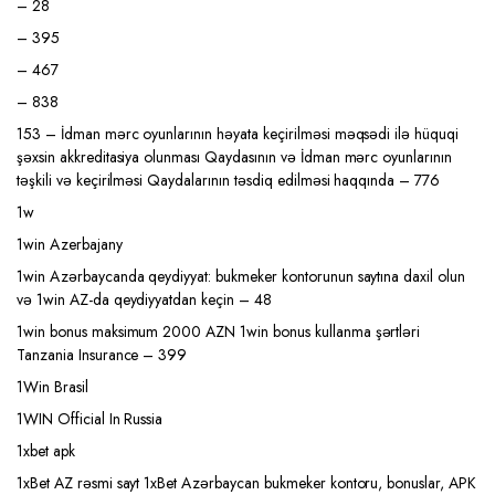
– 28
– 395
– 467
– 838
153 – İdman mərc oyunlarının həyata keçirilməsi məqsədi ilə hüquqi
şəxsin akkreditasiya olunması Qaydasının və İdman mərc oyunlarının
təşkili və keçirilməsi Qaydalarının təsdiq edilməsi haqqında – 776
1w
1win Azerbajany
1win Azərbaycanda qeydiyyat: bukmeker kontorunun saytına daxil olun
və 1win AZ-da qeydiyyatdan keçin – 48
1win bonus maksimum 2000 AZN 1win bonus kullanma şərtləri
Tanzania Insurance – 399
1Win Brasil
1WIN Official In Russia
1xbet apk
1xBet AZ rəsmi sayt 1xBet Azərbaycan bukmeker kontoru, bonuslar, APK