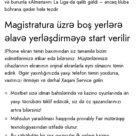
və bununla «Almeria»nı La Liga-da qalib gəldi – ancaq kluba
böhrana qədər hələ tezdir.
Magistratura üzrə boş yerlərə
əlavə yerləşdirməyə start verilir
IPhone ekran təmiri baxımından siz tamamilə bizim
xidmətlərimizə etibar edə bilərsiniz. Müştərilərimizə
cihazlarının ekranının orijinal ekranlarla eyni olmasını təmin
edirik. Əgər yaxınlığınızda yaxşı telefon təmiri yoxdursa,
vaxtınızı itirməyin və dərhal Xaqani Service gəlin.
Mostbet sizə idman bahislərində və kazino oyunlarında ən
yaxşı təcrübəni təklif edəcək, siz də öz qazanclarınızı
artıra bilərsiniz!
Məhsulun yaradılması haqqında provably Fair mütərəqqi
texnologiyasından istifadə olunur.
Bu səbəbdən bir çox oyunçular ilk onlayn kazino