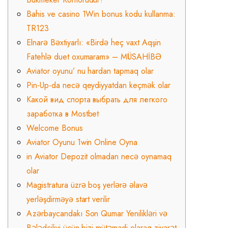
Bahis ve casino 1Win bonus kodu kullanma:
TR123
Elnarə Bəxtiyarlı: «Birdə heç vaxt Aqşin
Fatehlə duet oxumaram» – MÜSAHİBƏ
Aviator oyunu’ nu hardan tapmaq olar
Pin-Up-da necə qeydiyyatdan keçmək olar
Какой вид спорта выбрать для легкого
заработка в Mostbet
Welcome Bonus
Aviator Oyunu 1win Online Oyna
in Aviator Depozit olmadan necə oynamaq
olar
Magistratura üzrə boş yerlərə əlavə
yerləşdirməyə start verilir
Azərbaycandakı Son Qumar Yenilikləri və
Bələdçiliyi üçün bizi mütəmadi olaraq ziyarət