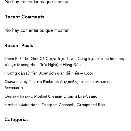
No hay comentarios que mostrar.
Recent Comments
No hay comentarios que mostrar.
Recent Posts
Khám Phá Thế Giới Cá Cược Trực Tuyến Cùng trực tiếp mu hôm nay
xôi lạc tv bóng đá – Trải Nghiệm Hàng Đầu
Hướng dẫn rút tiền 8xbet đơn giản dễ hiểu – Copy
Скачать Игру Плинко Plinko на Андройд, ios или компьютер
бесплатно
Онлайн Казино Mostbet Онлайн слоты и Live-Casino
mostbet aviator siqnal Telegram Channels, Groups and Bots
Categorías