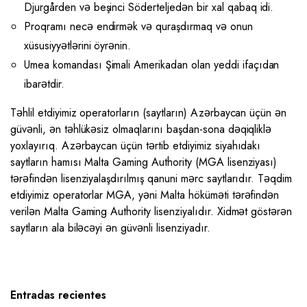
Djurgården və beşinci Söderteljedən bir xal qabaq idi.
Proqramı necə endirmək və quraşdırmaq və onun
xüsusiyyətlərini öyrənin.
Umea komandası Şimali Amerikadan olan yeddi ifaçıdan
ibarətdir.
Təhlil etdiyimiz operatorların (saytların) Azərbaycan üçün ən
güvənli, ən təhlükəsiz olmaqlarını başdan-sona dəqiqliklə
yoxlayırıq. Azərbaycan üçün tərtib etdiyimiz siyahıdakı
saytların hamısı Malta Gaming Authority (MGA lisenziyası)
tərəfindən lisenziyalaşdırılmış qanuni mərc saytlarıdır. Təqdim
etdiyimiz operatorlar MGA, yəni Malta höküməti tərəfindən
verilən Malta Gaming Authority lisenziyalıdır. Xidmət göstərən
saytların ala biləcəyi ən güvənli lisenziyadır.
Entradas recientes