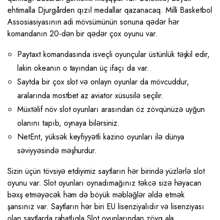
ehtimalla Djurgården qızıl medallar qazanacaq. Milli Basketbol
Assosiasiyasının adi mövsümünün sonuna qədər hər
komandanın 20-dən bir qədər çox oyunu var.
Paytaxt komandasında isveçli oyunçular üstünlük təşkil edir,
lakin okeanın o tayından üç ifaçı da var.
Saytda bir çox slot və onlayn oyunlar da mövcuddur,
aralarında mostbet az aviator xüsusilə seçilir.
Müxtəlif növ slot oyunları arasından öz zövqünüzə uyğun
olanını tapıb, oynaya bilərsiniz.
NetEnt, yüksək keyfiyyətli kazino oyunları ilə dünya
səviyyəsində məşhurdur.
Sizin üçün tövsiyə etdiyimiz saytların hər birində yüzlərlə slot
oyunu var. Slot oyunları oynadımağınız təkcə sizə həyacan
bəxş etməyəcək həm də böyük məbləğlər əldə etmək
şansınız var. Saytların hər biri EU lisenziyalıdır və lisenziyası
olan saytlarda rahatlıqla Slot oyunlarından zövq ala