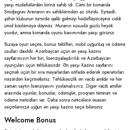
yaxşı müdafiələrdən birinə sahib idi. Cəmi bir komanda
Smidjegrav Arenanın ev sahiblərindən az ötürdü. Eyniadlı
şəhər klubunun turnirdə qalib gəlməyi hədəfləyəcəyinə ciddi
ümid bəsləməyə dəyməz. Muranın xüsusilə güclü heyəti
yoxdur, amma komanda oyunu baxımından yaxşı görünür.
Buraya oyun seçimi, bonus təklifləri, mobil uyğunluq və ödəmə
üsulları daxildir. Azərbaycan üçün ən yaxşı kazino
saytlarımızın hər biri, lisenziyalaşdırılıb və Azərbaycan
oyunçuları üçün təhlükəsizdir. Ən yaxşı Kazino saytlarını
seçmək üçün bir sıra meyarlardan istifadə edərək operatorları
nəzərdən keçirməlisiniz. Təhlükəsizlik ən vacib amildir və hər
zaman saytın lisenziyasını yoxlamalısınız. Digər vacib amillər
arasında oyunlar, bonuslar, ödənişlər, proqram təminatı və
ödəmə metodları var. Daha sonra nəticələrə əsasən
seçimlərinizə uyğun ən yaxşı kazino seçə bilərsiniz.
Welcome Bonus