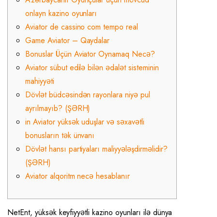
onlayn kazino oyunları
Aviator de cassino com tempo real
Game Aviator – Qaydalar
Bonuslar Üçün Aviator Oynamaq Necə?
Aviator sübut edilə bilən ədalət sisteminin
mahiyyəti
Dövlət büdcəsindən rayonlara niyə pul
ayrılmayıb? (ŞƏRH)
in Aviator yüksək uduşlar və səxavətli
bonusların tək ünvanı
Dövlət hansı partiyaları maliyyələşdirməlidir?
(ŞƏRH)
Aviator alqoritm necə hesablanır
NetEnt, yüksək keyfiyyətli kazino oyunları ilə dünya