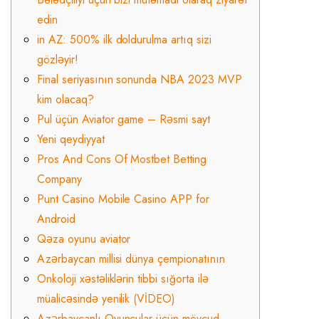
edin
in AZ: 500% ilk doldurulma artıq sizi
gözləyir!
Final seriyasının sonunda NBA 2023 MVP
kim olacaq?
Pul üçün Aviator game – Rəsmi sayt
Yeni qeydiyyat
Pros And Cons Of Mostbet Betting
Company
Punt Casino Mobile Casino APP for
Android
Qəza oyunu aviator
Azərbaycan millisi dünya çempionatının
Onkoloji xəstəliklərin tibbi sığorta ilə
müalicəsində yenilik (VİDEO)
Azərbaycanlı Oyunçular üçün mövcud