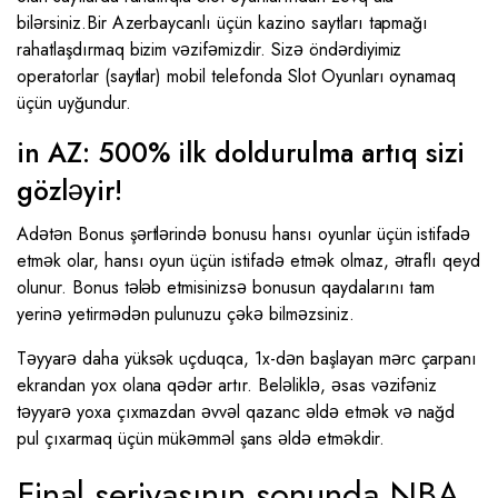
bilərsiniz.Bir Azerbaycanlı üçün kazino saytları tapmağı
rahatlaşdırmaq bizim vəzifəmizdir. Sizə öndərdiyimiz
operatorlar (saytlar) mobil telefonda Slot Oyunları oynamaq
üçün uyğundur.
in AZ: 500% ilk doldurulma artıq sizi
gözləyir!
Adətən Bonus şərtlərində bonusu hansı oyunlar üçün istifadə
etmək olar, hansı oyun üçün istifadə etmək olmaz, ətraflı qeyd
olunur. Bonus tələb etmisinizsə bonusun qaydalarını tam
yerinə yetirmədən pulunuzu çəkə bilməzsiniz.
Təyyarə daha yüksək uçduqca, 1x-dən başlayan mərc çarpanı
ekrandan yox olana qədər artır. Beləliklə, əsas vəzifəniz
təyyarə yoxa çıxmazdan əvvəl qazanc əldə etmək və nağd
pul çıxarmaq üçün mükəmməl şans əldə etməkdir.
Final seriyasının sonunda NBA