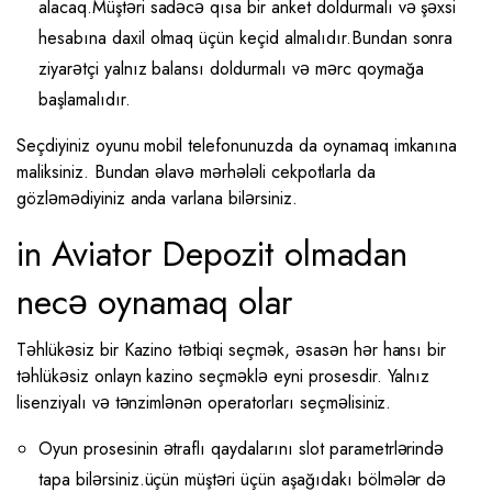
alacaq.Müştəri sadəcə qısa bir anket doldurmalı və şəxsi
hesabına daxil olmaq üçün keçid almalıdır.Bundan sonra
ziyarətçi yalnız balansı doldurmalı və mərc qoymağa
başlamalıdır.
Seçdiyiniz oyunu mobil telefonunuzda da oynamaq imkanına
maliksiniz. Bundan əlavə mərhələli cekpotlarla da
gözləmədiyiniz anda varlana bilərsiniz.
in Aviator Depozit olmadan
necə oynamaq olar
Təhlükəsiz bir Kazino tətbiqi seçmək, əsasən hər hansı bir
təhlükəsiz onlayn kazino seçməklə eyni prosesdir. Yalnız
lisenziyalı və tənzimlənən operatorları seçməlisiniz.
Oyun prosesinin ətraflı qaydalarını slot parametrlərində
tapa bilərsiniz.üçün müştəri üçün aşağıdakı bölmələr də