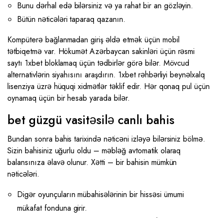
Bunu dərhal edə bilərsiniz və ya rahat bir an gözləyin.
Bütün nəticələri taparaq qazanın.
Kompüterə bağlanmadan giriş əldə etmək üçün mobil
tətbiqetmə var. Hökumət Azərbaycan sakinləri üçün rəsmi
saytı 1xbet bloklamaq üçün tədbirlər görə bilər. Mövcud
alternativlərin siyahısını araşdırın. 1xbet rəhbərliyi beynəlxalq
lisenziya üzrə hüquqi xidmətlər təklif edir. Hər qonaq pul üçün
oynamaq üçün bir hesab yarada bilər.
bet güzgü vasitəsilə canlı bahis
Bundan sonra bahis tarixində nəticəni izləyə bilərsiniz bölmə.
Sizin bahisiniz uğurlu oldu – məbləğ avtomatik olaraq
balansınıza əlavə olunur. Xətti – bir bahisin mümkün
nəticələri.
Digər oyunçuların mübahisələrinin bir hissəsi ümumi
mükafat fonduna girir.