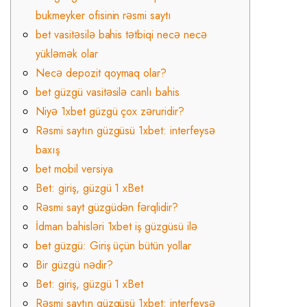
bukmeyker ofisinin rəsmi saytı
bet vasitəsilə bahis tətbiqi necə necə
yükləmək olar
Necə depozit qoymaq olar?
bet güzgü vasitəsilə canlı bahis
Niyə 1xbet güzgü çox zəruridir?
Rəsmi saytın güzgüsü 1xbet: interfeysə
baxış
bet mobil versiya
Bet: giriş, güzgü 1 xBet
Rəsmi sayt güzgüdən fərqlidir?
İdman bahisləri 1xbet iş güzgüsü ilə
bet güzgü: Giriş üçün bütün yollar
Bir güzgü nədir?
Bet: giriş, güzgü 1 xBet
Rəsmi saytın güzgüsü 1xbet: interfeysə