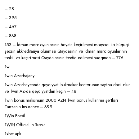
– 28
– 395
– 467
– 838
153 – İdman mərc oyunlarının həyata keçirilməsi məqsədi ilə hüquqi
şəxsin akkreditasiya olunması Qaydasının və İdman mərc oyunlarının
təşkili və keçirilməsi Qaydalarının təsdiq edilməsi haqqında – 776
1w
1win Azerbajany
1win Azərbaycanda qeydiyyat: bukmeker kontorunun saytına daxil olun
və 1win AZ-da qeydiyyatdan keçin – 48
1win bonus maksimum 2000 AZN 1win bonus kullanma şərtləri
Tanzania Insurance – 399
1Win Brasil
1WIN Official In Russia
1xbet apk