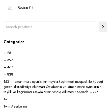
1
Repisas
1
product
Search
Categories
– 28
– 395
– 467
– 838
153 – İdman mərc oyunlarının həyata keçirilməsi məqsədi ilə hüquqi
şəxsin akkreditasiya olunması Qaydasının və İdman mərc oyunlarının
təşkili və keçirilməsi Qaydalarının təsdiq edilməsi haqqında – 776
1w
1win Azerbajany