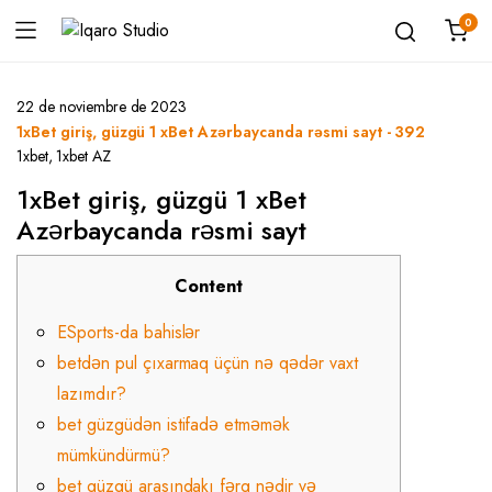
0
22 de noviembre de 2023
1xBet giriş, güzgü 1 xBet Azərbaycanda rəsmi sayt - 392
1xbet
,
1xbet AZ
1xBet giriş, güzgü 1 xBet
Azərbaycanda rəsmi sayt
Content
ESports-da bahislər
betdən pul çıxarmaq üçün nə qədər vaxt
lazımdır?
bet güzgüdən istifadə etməmək
mümkündürmü?
bet güzgü arasındakı fərq nədir və