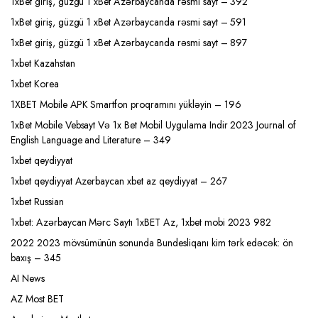
1xBet giriş, güzgü 1 xBet Azərbaycanda rəsmi sayt – 392
1xBet giriş, güzgü 1 xBet Azərbaycanda rəsmi sayt – 591
1xBet giriş, güzgü 1 xBet Azərbaycanda rəsmi sayt – 897
1xbet Kazahstan
1xbet Korea
1XBET Mobile APK Smartfon proqramını yükləyin – 196
1xBet Mobile Vebsayt Və 1x Bet Mobil Uygulama Indir 2023 Journal of
English Language and Literature – 349
1xbet qeydiyyat
1xbet qeydiyyat Azerbaycan xbet az qeydiyyat – 267
1xbet Russian
1xbet: Azərbaycan Mərc Saytı 1xBET Az, 1xbet mobi 2023 982
2022 2023 mövsümünün sonunda Bundesliqanı kim tərk edəcək: ön
baxış – 345
AI News
AZ Most BET