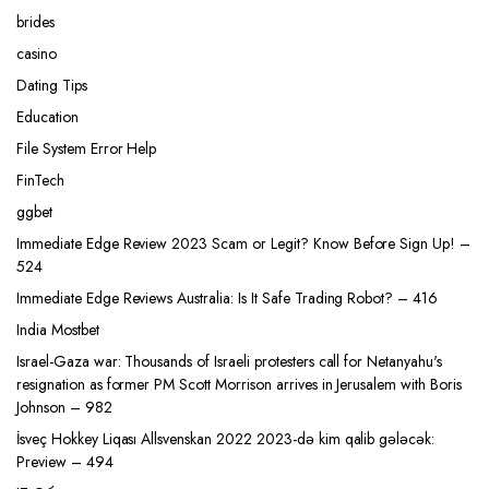
brides
casino
Dating Tips
Education
File System Error Help
FinTech
ggbet
Immediate Edge Review 2023 Scam or Legit? Know Before Sign Up! –
524
Immediate Edge Reviews Australia: Is It Safe Trading Robot? – 416
India Mostbet
Israel-Gaza war: Thousands of Israeli protesters call for Netanyahu's
resignation as former PM Scott Morrison arrives in Jerusalem with Boris
Johnson – 982
İsveç Hokkey Liqası Allsvenskan 2022 2023-də kim qalib gələcək:
Preview – 494