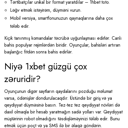
Tərtibatçılar unikal bir format yaratdılar – 1hbet toto.
Ləğv etmək istəyirəm, düyməni vurun.
Mobil versiya, smartfonunuzun qaynaqlarına daha çox
tələb edir.
Kiçik tanınmış komandalar təcrübə uyğunlaşması edirlər. Canlı
bahis populyar rejimlərdən biridir. Oyunçular, bahisləri artıran
başlanğıc fitdən sonra bahis edirlər.
Niyə 1xbet güzgü çox
zəruridir?
Oyunçunun digər saytların qaydalarını pozduğu məlumat
varsa, ödənişlər dondurulacaqdır. Üstündə bir giriş və ya
qeydiyyat düyməsinə basın. Tez-tez tez qeydiyyat növləri də
daxil olmaqla bir hesab yaratmağın sadə yolları var. Qeydiyyat
müştərinin robot olmadığını təsdiqləməyinizi tələb edir. Bunu
etmək üçün poçt və ya SMS ilə bir əlaqə göndərin.