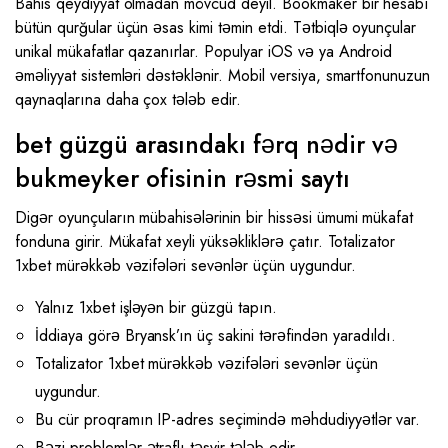
Bahis qeydiyyat olmadan mövcud deyil. Bookmaker bir hesabı
bütün qurğular üçün əsas kimi təmin etdi. Tətbiqlə oyunçular
unikal mükafatlar qazanırlar. Populyar iOS və ya Android
əməliyyat sistemləri dəstəklənir. Mobil versiya, smartfonunuzun
qaynaqlarına daha çox tələb edir.
bet güzgü arasındakı fərq nədir və
bukmeyker ofisinin rəsmi saytı
Digər oyunçuların mübahisələrinin bir hissəsi ümumi mükafat
fonduna girir. Mükafat xeyli yüksəkliklərə çatır. Totalizator
1xbet mürəkkəb vəzifələri sevənlər üçün uygundur.
Yalnız 1xbet işləyən bir güzgü tapın.
İddiaya görə Bryansk’ın üç sakini tərəfindən yaradıldı.
Totalizator 1xbet mürəkkəb vəzifələri sevənlər üçün
uygundur.
Bu cür proqramın IP-adres seçimində məhdudiyyətlər var.
Bəzi problemlər ətraflı təsvir tələb edir.