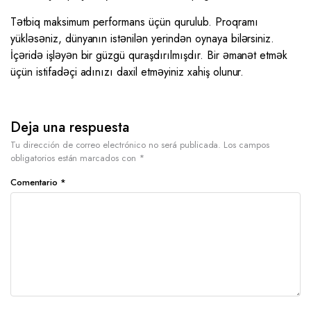
Tətbiq maksimum performans üçün qurulub. Proqramı
yükləsəniz, dünyanın istənilən yerindən oynaya bilərsiniz.
İçəridə işləyən bir güzgü quraşdırılmışdır. Bir əmanət etmək
üçün istifadəçi adınızı daxil etməyiniz xahiş olunur.
Deja una respuesta
Tu dirección de correo electrónico no será publicada.
Los campos
obligatorios están marcados con
*
Comentario
*