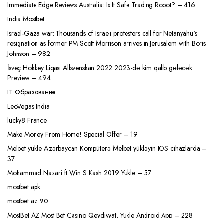
Immediate Edge Reviews Australia: Is It Safe Trading Robot? – 416
India Mostbet
Israel-Gaza war: Thousands of Israeli protesters call for Netanyahu's
resignation as former PM Scott Morrison arrives in Jerusalem with Boris
Johnson – 982
İsveç Hokkey Liqası Allsvenskan 2022 2023-də kim qalib gələcək:
Preview – 494
IT Образование
LeoVegas India
lucky8 France
Make Money From Home! Special Offer – 19
Melbet yukle Azərbaycan Kompüterə Melbet yükləyin IOS cihazlarda –
37
Mohammad Nazari ft Win S Kash 2019 Yukle – 57
mostbet apk
mostbet az 90
MostBet AZ Most Bet Casino Qeydiyyat, Yukle Android App – 228