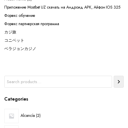
Приложение Mostbet UZ скачать на Андроид APK, Айфон IOS 325
Форекс обучение
Форекс партнерская программа
カジ旅
コニベット
ベラジョンカジノ
Search
Categories
2
Alcancía
2
products