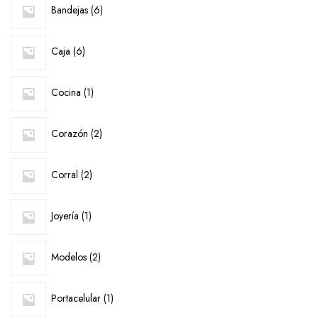
6
Bandejas
6
products
6
Caja
6
products
1
Cocina
1
product
2
Corazón
2
products
2
Corral
2
products
1
Joyería
1
product
2
Modelos
2
products
1
Portacelular
1
product