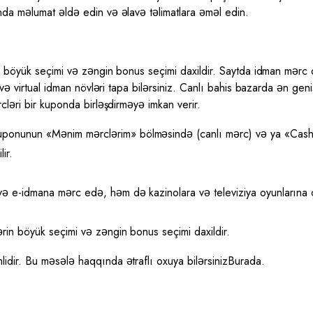
da məlumat əldə edin və əlavə təlimatlara əməl edin.
n böyük seçimi və zəngin bonus seçimi daxildir. Saytda idman mərc 
və virtual idman növləri tapa bilərsiniz. Canlı bahis bazarda ən geni
cləri bir kuponda birləşdirməyə imkan verir.
uponunun «Mənim mərclərim» bölməsində (canlı mərc) və ya «Cas
ir.
və e-idmana mərc edə, həm də kazinolara və televiziya oyunlarına 
ərin böyük seçimi və zəngin bonus seçimi daxildir.
idir. Bu məsələ haqqında ətraflı oxuya bilərsinizBurada.