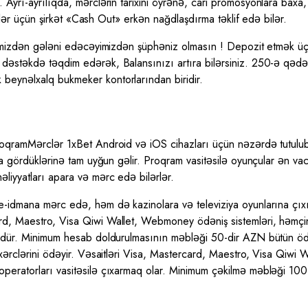
 Ayrı-ayrılıqda, mərclərin tarixini öyrənə, cari promosyonlara baxa,
rclər üçün şirkət «Cash Out» erkən nağdlaşdırma təklif edə bilər.
əlimizdən gələni edəcəyimizdən şüphəniz olmasın ! Depozit etmək ü
dəstəkdə təqdim edərək, Balansınızı artıra bilərsiniz. 250-ə qədə
beynəlxalq bukmeker kontorlarından biridir.
proqramMərclər 1xBet Android və iOS cihazları üçün nəzərdə tutulu
da gördüklərinə tam uyğun gəlir. Proqram vasitəsilə oyunçular ən vac
liyyatları apara və mərc edə bilərlər.
e-idmana mərc edə, həm də kazinolara və televiziya oyunlarına çıx
d, Maestro, Visa Qiwi Wallet, Webmoney ödəniş sistemləri, həmçini
kündür. Minimum hesab doldurulmasının məbləği 50-dir AZN bütün ö
xərclərini ödəyir. Vəsaitləri Visa, Mastercard, Maestro, Visa Qiwi W
operatorları vasitəsilə çıxarmaq olar. Minimum çəkilmə məbləği 10