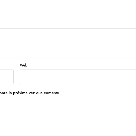
Web
para la próxima vez que comente.