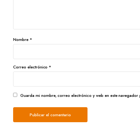
Nombre
*
Correo electrónico
*
Guarda mi nombre, correo electrónico y web en este navegador 