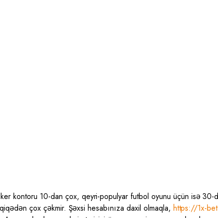
er kontoru 10-dan çox, qeyri-populyar futbol oyunu üçün isə 30-
 dəqiqədən çox çəkmir. Şəxsi hesabınıza daxil olmaqla,
https://1x-bet