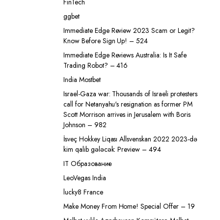
FinTech
ggbet
Immediate Edge Review 2023 Scam or Legit?
Know Before Sign Up! – 524
Immediate Edge Reviews Australia: Is It Safe
Trading Robot? – 416
India Mostbet
Israel-Gaza war: Thousands of Israeli protesters
call for Netanyahu's resignation as former PM
Scott Morrison arrives in Jerusalem with Boris
Johnson – 982
İsveç Hokkey Liqası Allsvenskan 2022 2023-də
kim qalib gələcək: Preview – 494
IT Образование
LeoVegas India
lucky8 France
Make Money From Home! Special Offer – 19