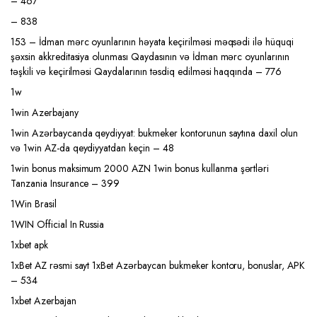
– 467
– 838
153 – İdman mərc oyunlarının həyata keçirilməsi məqsədi ilə hüquqi
şəxsin akkreditasiya olunması Qaydasının və İdman mərc oyunlarının
təşkili və keçirilməsi Qaydalarının təsdiq edilməsi haqqında – 776
1w
1win Azerbajany
1win Azərbaycanda qeydiyyat: bukmeker kontorunun saytına daxil olun
və 1win AZ-da qeydiyyatdan keçin – 48
1win bonus maksimum 2000 AZN 1win bonus kullanma şərtləri
Tanzania Insurance – 399
1Win Brasil
1WIN Official In Russia
1xbet apk
1xBet AZ rəsmi sayt 1xBet Azərbaycan bukmeker kontoru, bonuslar, APK
– 534
1xbet Azerbajan