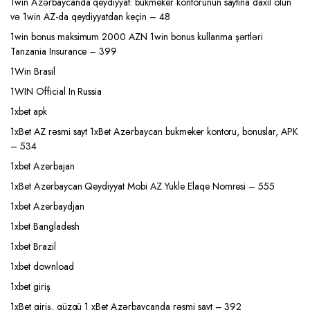
1win Azərbaycanda qeydiyyat: bukmeker kontorunun saytına daxil olun
və 1win AZ-da qeydiyyatdan keçin – 48
1win bonus maksimum 2000 AZN 1win bonus kullanma şərtləri
Tanzania Insurance – 399
1Win Brasil
1WIN Official In Russia
1xbet apk
1xBet AZ rəsmi sayt 1xBet Azərbaycan bukmeker kontoru, bonuslar, APK
– 534
1xbet Azerbajan
1xBet Azerbaycan Qeydiyyat Mobi AZ Yukle Elaqe Nomresi – 555
1xbet Azerbaydjan
1xbet Bangladesh
1xbet Brazil
1xbet download
1xbet giriş
1xBet giriş, güzgü 1 xBet Azərbaycanda rəsmi sayt – 392