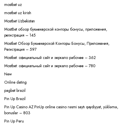
mostbet uz
mostbet uz kirish
Mostbet Uzbekistan
MostBet обзор букмекерской конторы бонусы, приложения,
регистрация – 145
Mostbet Обзор Букмекерской Конторы Бонусы, Приложения,
Регистрация – 597
Mostbet: официальный сайт и зеркало рабочее – 362
Mostbet: официальный сайт и зеркало рабочее – 780
New
Online dating
pagbet brazil
Pin Up Brazil
Pin Up Casino AZ PinUp online casino rəsmi saytı qeydiyyat, yükləmə,
bonuslar – 803
Pin Up Peru