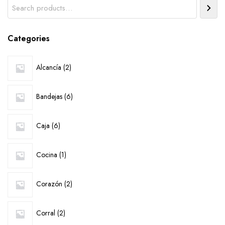
Search
Categories
2
Alcancía
2
products
6
Bandejas
6
products
6
Caja
6
products
1
Cocina
1
product
2
Corazón
2
products
2
Corral
2
products