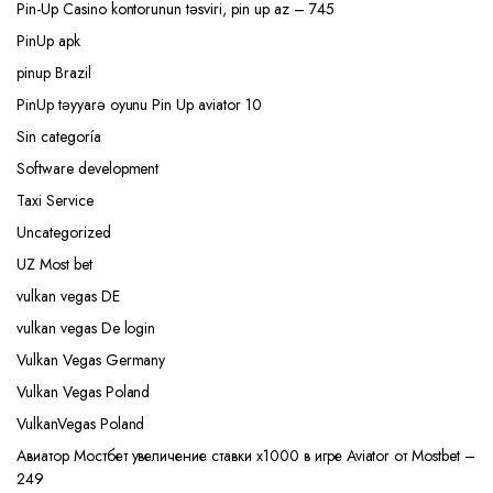
Pin-Up Casino kontorunun təsviri, pin up az – 745
PinUp apk
pinup Brazil
PinUp təyyarə oyunu Pin Up aviator 10
Sin categoría
Software development
Taxi Service
Uncategorized
UZ Most bet
vulkan vegas DE
vulkan vegas De login
Vulkan Vegas Germany
Vulkan Vegas Poland
VulkanVegas Poland
Авиатор Мостбет увеличение ставки х1000 в игре Aviator от Mostbet –
249