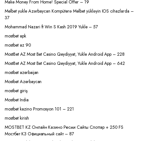
Make Money From Home! Special Offer – 19
Melbet yukle Azərbaycan Kompüterə Melbet yükləyin IOS cihazlarda –
37
Mohammad Nazari ft Win S Kash 2019 Yukle – 57
mostbet apk
mostbet az 90
MostBet AZ Most Bet Casino Qeydiyyat, Yukle Android App – 228
MostBet AZ Most Bet Casino Qeydiyyat, Yukle Android App – 642
mostbet azerbaijan
Mostbet Azerbaycan
mostbet giriş
Mostbet India
mostbet kazino Promosyon 101 – 221
mostbet kirish
MOSTBET KZ Онлайн Казино Ресми Сайты Слоттар + 250 FS
Мостбет КЗ Официальный сайт – 87