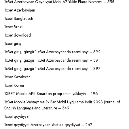
1xBet Azerbaycan Qeydiyyat Mobi AZ Yukle Elaqe Nomresi – 555
1xbet Azerbaydjan
1xbet Bangladesh
1xbet Brazil
1xbet download
1xbet giriş
1xBet giriş, güzgü 1 xBet Azərbaycanda rəsmi sayt – 392
1xBet giriş, güzgü 1 xBet Azərbaycanda rəsmi sayt – 591
1xBet giriş, güzgü 1 xBet Azərbaycanda rəsmi sayt – 897
1xbet Kazahstan
1xbet Korea
1XBET Mobile APK Smartfon proqramını yükləyin – 196
1xBet Mobile Vebsayt Və 1x Bet Mobil Uygulama Indir 2023 Journal of
English Language and Literature – 349
1xbet qeydiyyat
1xbet qeydiyyat Azerbaycan xbet az qeydiyyat – 267