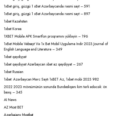
1xBet giriş, güzgü 1 xBet Azərbaycanda rəsmi sayt – 591
1xBet giriş, güzgü 1 xBet Azərbaycanda rəsmi sayt – 897
1xbet Kazahstan
1xbet Korea
1XBET Mobile APK Smartfon proqramını yükləyin – 196
1xBet Mobile Vebsayt Və 1x Bet Mobil Uygulama Indir 2023 Journal of
English Language and Literature – 349
1xbet qeydiyyat
1xbet qeydiyyat Azerbaycan xbet az qeydiyyat – 267
1xbet Russian
1xbet: Azərbaycan Mərc Saytı 1xBET Az, 1xbet mobi 2023 982
2022 2023 mövsümünün sonunda Bundesliqanı kim tərk edəcək: ön
baxış – 345
AI News
AZ Most BET
Azerbajany Mostbet