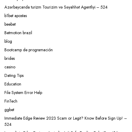
Azərbaycanda turizm Tourizim və Səyahhət Agentliyi – 524
b1bet apostas
beebet
Betmotion brazil
blog
Bootcamp de programación
brides
casino
Dating Tips
Education
File System Error Help
FinTech
ggbet
Immediate Edge Review 2023 Scam or Legit? Know Before Sign Up! –
524