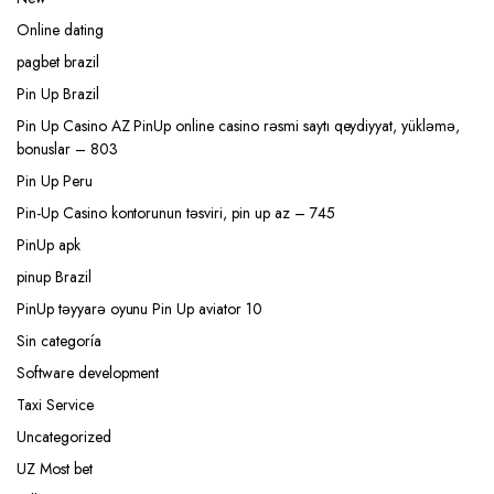
Online dating
pagbet brazil
Pin Up Brazil
Pin Up Casino AZ PinUp online casino rəsmi saytı qeydiyyat, yükləmə,
bonuslar – 803
Pin Up Peru
Pin-Up Casino kontorunun təsviri, pin up az – 745
PinUp apk
pinup Brazil
PinUp təyyarə oyunu Pin Up aviator 10
Sin categoría
Software development
Taxi Service
Uncategorized
UZ Most bet