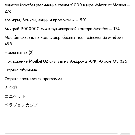
Авиатор Мостбет увеличение ставки х1000 в игре Aviator от Mostbet –
276
все игры, бонусы, акции и промокоды – 501
Выиграй 9000000 сум в букмекерской конторе Мостбет – 174
Мостбет скачать на компьютер: бесплатное приложение windows –
495
Новая папка (2)
Приложение Mostbet UZ скачать на Андроид APK, Айфон IOS 325
Форекс обучение
Форекс партнерская программа
カジ旅
コニベット
ベラジョンカジノ