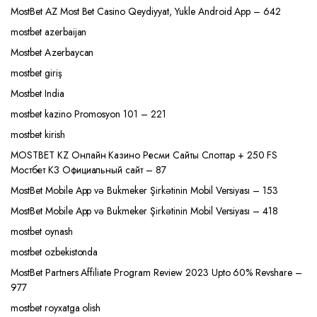
MostBet AZ Most Bet Casino Qeydiyyat, Yukle Android App – 642
mostbet azerbaijan
Mostbet Azerbaycan
mostbet giriş
Mostbet India
mostbet kazino Promosyon 101 – 221
mostbet kirish
MOSTBET KZ Онлайн Казино Ресми Сайты Слоттар + 250 FS
Мостбет КЗ Официальный сайт – 87
MostBet Mobile App və Bukmeker Şirkətinin Mobil Versiyası – 153
MostBet Mobile App və Bukmeker Şirkətinin Mobil Versiyası – 418
mostbet oynash
mostbet ozbekistonda
MostBet Partners Affiliate Program Review 2023 Upto 60% Revshare –
977
mostbet royxatga olish