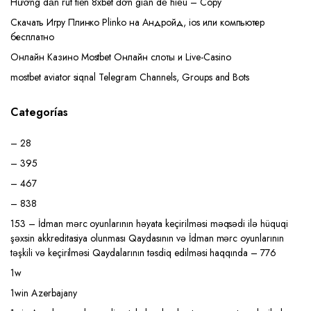
Hướng dẫn rút tiền 8xbet đơn giản dễ hiểu – Copy
Скачать Игру Плинко Plinko на Андройд, ios или компьютер
бесплатно
Онлайн Казино Mostbet Онлайн слоты и Live-Casino
mostbet aviator siqnal Telegram Channels, Groups and Bots
Categorías
– 28
– 395
– 467
– 838
153 – İdman mərc oyunlarının həyata keçirilməsi məqsədi ilə hüquqi
şəxsin akkreditasiya olunması Qaydasının və İdman mərc oyunlarının
təşkili və keçirilməsi Qaydalarının təsdiq edilməsi haqqında – 776
1w
1win Azerbajany