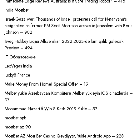
Immediate Edge Reviews Australia: Is It Safe Trading Robot? – 416
India Mostbet
Israel-Gaza war: Thousands of Israeli protesters call for Netanyahu's
resignation as former PM Scott Morrison arrives in Jerusalem with Boris
Johnson – 982
İsveç Hokkey Liqası Allsvenskan 2022 2023-də kim qalib gələcək:
Preview – 494
IT Образование
LeoVegas India
lucky8 France
Make Money From Home! Special Offer – 19
Melbet yukle Azərbaycan Kompüterə Melbet yükləyin IOS cihazlarda –
37
Mohammad Nazari ft Win S Kash 2019 Yukle – 57
mostbet apk
mostbet az 90
MostBet AZ Most Bet Casino Qeydiyyat, Yukle Android App – 228