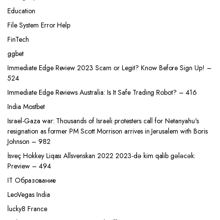
Education
File System Error Help
FinTech
ggbet
Immediate Edge Review 2023 Scam or Legit? Know Before Sign Up! –
524
Immediate Edge Reviews Australia: Is It Safe Trading Robot? – 416
India Mostbet
Israel-Gaza war: Thousands of Israeli protesters call for Netanyahu's
resignation as former PM Scott Morrison arrives in Jerusalem with Boris
Johnson – 982
İsveç Hokkey Liqası Allsvenskan 2022 2023-də kim qalib gələcək:
Preview – 494
IT Образование
LeoVegas India
lucky8 France