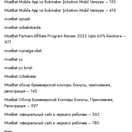
MostBet Mobile App və Bukmeker Şirkətinin Mobil Versiyası – 153
MostBet Mobile App və Bukmeker Şirkətinin Mobil Versiyası – 418
mostbet oynash
mostbet ozbekistonda
MostBet Partners Affiliate Program Review 2023 Upto 60% Revshare –
977
mostbet royxatga olish
mostbet uz
mostbet uz kirish
Mostbet Uzbekistan
MostBet обзор букмекерской конторы бонусы, приложения,
регистрация – 145
Mostbet Обзор Букмекерской Конторы Бонусы, Приложения,
Регистрация – 597
Mostbet: официальный сайт и зеркало рабочее – 362
Mostbet: официальный сайт и зеркало рабочее – 780
New