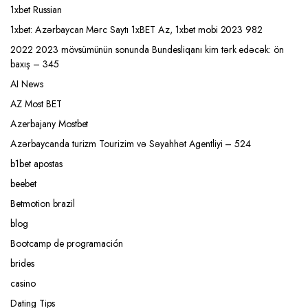
1xbet Russian
1xbet: Azərbaycan Mərc Saytı 1xBET Az, 1xbet mobi 2023 982
2022 2023 mövsümünün sonunda Bundesliqanı kim tərk edəcək: ön
baxış – 345
AI News
AZ Most BET
Azerbajany Mostbet
Azərbaycanda turizm Tourizim və Səyahhət Agentliyi – 524
b1bet apostas
beebet
Betmotion brazil
blog
Bootcamp de programación
brides
casino
Dating Tips