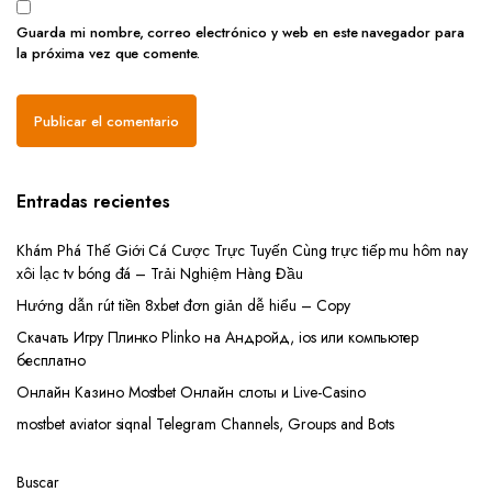
Guarda mi nombre, correo electrónico y web en este navegador para
la próxima vez que comente.
Entradas recientes
Khám Phá Thế Giới Cá Cược Trực Tuyến Cùng trực tiếp mu hôm nay
xôi lạc tv bóng đá – Trải Nghiệm Hàng Đầu
Hướng dẫn rút tiền 8xbet đơn giản dễ hiểu – Copy
Скачать Игру Плинко Plinko на Андройд, ios или компьютер
бесплатно
Онлайн Казино Mostbet Онлайн слоты и Live-Casino
mostbet aviator siqnal Telegram Channels, Groups and Bots
Buscar