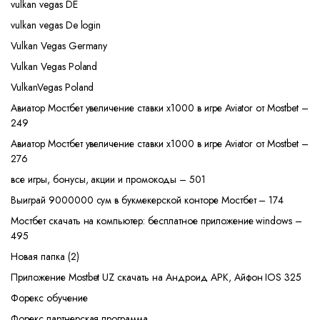
vulkan vegas DE
vulkan vegas De login
Vulkan Vegas Germany
Vulkan Vegas Poland
VulkanVegas Poland
Авиатор Мостбет увеличение ставки х1000 в игре Aviator от Mostbet –
249
Авиатор Мостбет увеличение ставки х1000 в игре Aviator от Mostbet –
276
все игры, бонусы, акции и промокоды – 501
Выиграй 9000000 сум в букмекерской конторе Мостбет – 174
Мостбет скачать на компьютер: бесплатное приложение windows –
495
Новая папка (2)
Приложение Mostbet UZ скачать на Андроид APK, Айфон IOS 325
Форекс обучение
Форекс партнерская программа