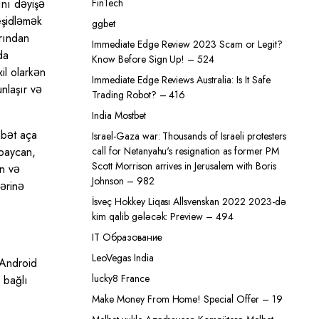
ını dəyişə
FinTech
eşidləmək
ggbet
rından
Immediate Edge Review 2023 Scam or Legit?
da
Know Before Sign Up! – 524
il olarkən
Immediate Edge Reviews Australia: Is It Safe
nlaşır və
Trading Robot? – 416
India Mostbet
hbət aça
Israel-Gaza war: Thousands of Israeli protesters
rbaycan,
call for Netanyahu's resignation as former PM
Scott Morrison arrives in Jerusalem with Boris
ən və
Johnson – 982
lərinə
İsveç Hokkey Liqası Allsvenskan 2022 2023-də
kim qalib gələcək: Preview – 494
IT Образование
LeoVegas India
 Android
lucky8 France
 bağlı
Make Money From Home! Special Offer – 19