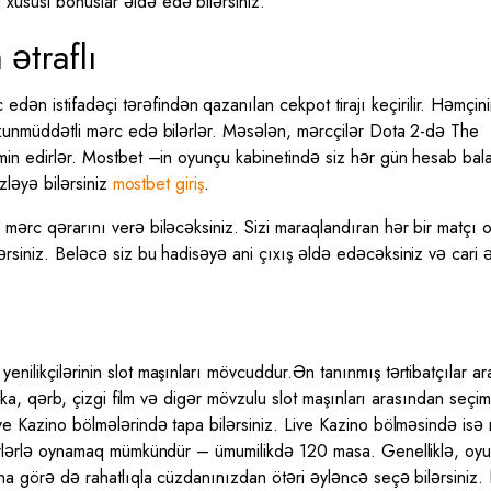
xüsusi bonuslar əldə edə bilərsiniz.
ətraflı
ən istifadəçi tərəfindən qazanılan cekpot tirajı keçirilir. Həmçini
 uzunmüddətli mərc edə bilərlər. Məsələn, mərcçilər Dota 2-də The
əxmin edirlər. Mostbet –in oyunçu kabinetində siz hər gün hesab bala
izləyə bilərsiniz
mostbet giriş
.
ı mərc qərarını verə biləcəksiniz. Sizi maraqlandıran hər bir matçı 
ərsiniz. Beləcə siz bu hadisəyə ani çıxış əldə edəcəksiniz və cari ə
enilikçilərinin slot maşınları mövcuddur.Ən tanınmış tərtibatçılar a
stika, qərb, çizgi film və digər mövzulu slot maşınları arasından seçi
ive Kazino bölmələrində tapa bilərsiniz. Live Kazino bölməsində isə r
iyerlərlə oynamaq mümkündür – ümumilikdə 120 masa. Genelliklə, oyu
buna görə də rahatlıqla cüzdanınızdan ötəri əyləncə seçə bilərsiniz