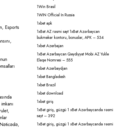
1Win Brasil
1WIN Official In Russia
1xbet apk
n, Esports
1xBet AZ rəsmi sayt 1xBet Azərbaycan
bukmeker kontoru, bonuslar, APK – 534
nsını,
1xbet Azerbajan
1xBet Azerbaycan Qeydiyyat Mobi AZ Yukle
onun
Elaqe Nomresi – 555
msalları
1xbet Azerbaydjan
1xbet Bangladesh
1xbet Brazil
1xbet download
rasında
1xbet giriş
m imkanı
1xBet giriş, güzgü 1 xBet Azərbaycanda rəsmi
ulet,
sayt – 392
nlar
. Nəticədə,
1xBet giriş, güzgü 1 xBet Azərbaycanda rəsmi