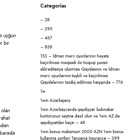
Categorías
– 28
– 395
bə uyğun
– 467
r bir
– 838
153 – İdman mərc oyunlarının həyata
keçirilməsi məqsədi ilə hüquqi şəxsin
akkreditasiya olunması Qaydasının və İdman
mərc oyunlarının təşkili və keçirilməsi
Qaydalarının təsdiq edilməsi haqqında – 776
1w
1win Azerbajany
1win Azərbaycanda qeydiyyat: bukmeker
 olan
kontorunun saytına daxil olun və 1win AZ-da
rahat
qeydiyyatdan keçin – 48
indən
1win bonus maksimum 2000 AZN 1win bonus
ı barədə
kullanma şərtləri Tanzania Insurance – 399