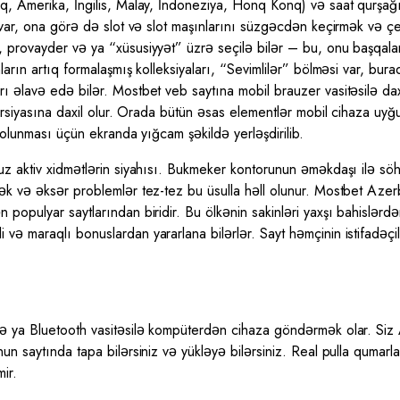
q, Amerika, İngilis, Malay, İndoneziya, Honq Konq) və saat qurşağ
 var, ona görə də slot və slot maşınlarını süzgəcdən keçirmək və ç
, provayder və ya “xüsusiyyət” üzrə seçilə bilər – bu, onu başqala
arın artıq formalaşmış kolleksiyaları, “Sevimlilər” bölməsi var, bura
 əlavə edə bilər. Mostbet veb saytına mobil brauzer vasitəsilə dax
ersiyasına daxil olur. Orada bütün əsas elementlər mobil cihaza uyğu
 olunması üçün ekranda yığcam şəkildə yerləşdirilib.
uz aktiv xidmətlərin siyahısı. Bukmeker kontorunun əməkdaşı ilə sö
ək və əksər problemlər tez-tez bu üsulla həll olunur. Mostbet Aze
populyar saytlarından biridir. Bu ölkənin sakinləri yaxşı bahislərd
ə maraqlı bonuslardan yararlana bilərlər. Sayt həmçinin istifadəçi
və ya Bluetooth vasitəsilə kompüterdən cihaza göndərmək olar. Siz
n saytında tapa bilərsiniz və yükləyə bilərsiniz. Real pulla qumarla
ir.