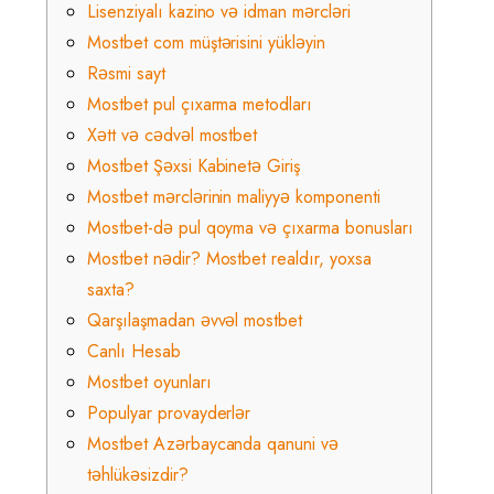
Lisenziyalı kazino və idman mərcləri
Mostbet com müştərisini yükləyin
Rəsmi sayt
Mostbet pul çıxarma metodları
Xətt və cədvəl mostbet
Mostbet Şəxsi Kabinetə Giriş
Mostbet mərclərinin maliyyə komponenti
Mostbet-də pul qoyma və çıxarma bonusları
Mostbet nədir? Mostbet realdır, yoxsa
saxta?
Qarşılaşmadan əvvəl mostbet
Canlı Hesab
Mostbet oyunları
Populyar provayderlər
Mostbet Azərbaycanda qanuni və
təhlükəsizdir?