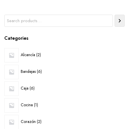
Search
Categories
2
Alcancía
2
products
6
Bandejas
6
products
6
Caja
6
products
1
Cocina
1
product
2
Corazón
2
products