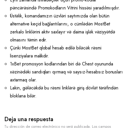
pəncərəsində Promokodların Vitrini hissəsi yaradılmıışdır.
Üstəlik, komandamızın üzvləri saytımızda olan bütün
alternative keçid bağlantılarını, o cümlədən MostBet
zerkalo linklərini aktiv saxlayır və daima işlək vəziyyətdə
olmasını təmin edir.
Çünki MostBet qlobal hesab edilə biləcək rəsmi
lisenziyalara malikdir.
1xBet promosyon kodlarından biri də Chest oyununda
xəzinədəki sandıqları qırmaq və saysız-hesabsız bonusları
axtarmaq olar.
Lakin, gələcəkdə bu rəsmi linklərə giriş dövlət tərəfindən
bloklana bilər.
Deja una respuesta
Tu dirección de correo electrónico no será publicada.
Los campos