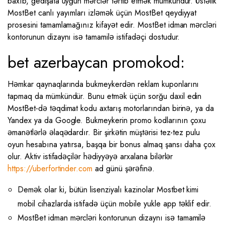
baxıb, gedişata uyğun mərclər tərtib etmək mümkündür. Üstəlik
MostBet canlı yayımları izləmək üçün MostBet qeydiyyat
prosesini tamamlamağınız kifayət edir. MostBet idman mərcləri
kontorunun dizaynı isə tamamilə istifadəçi dostudur.
bet azerbaycan promokod:
Həmkar qaynaqlarında bukmeykerdən reklam kuponlarını
tapmaq da mümkündür. Bunu etmək üçün sorğu daxil edin
MostBet-də təqdimat kodu axtarış motorlarından birinə, ya da
Yandex ya da Google. Bukmeykerin promo kodlarının çoxu
əmanətlərlə əlaqədardır. Bir şirkətin müştərisi tez-tez pulu
oyun hesabına yatırsa, başqa bir bonus almaq şansı daha çox
olur. Aktiv istifadəçilər hədiyyəyə arxalana bilərlər
https://uberfortinder.com
ad günü şərəfinə.
Demək olar ki, bütün lisenziyalı kazinolar Mostbet kimi
mobil cihazlarda istifadə üçün mobile yukle app təklif edir.
MostBet idman mərcləri kontorunun dizaynı isə tamamilə