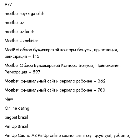
977
mostbet royxatga olish
mostbet uz
mostbet uz kirish
Mostbet Uzbekistan
MostBet обзор букмекерской конторы бонусы, приложения,
регистрация – 145
Mostbet Обзор Букмекерской Конторы Бонусы, Приложения,
Регистрация – 597
Mostbet: официальный сайт и зеркало рабочее – 362
Mostbet: официальный сайт и зеркало рабочее – 780
New
Online dating
pagbet brazil
Pin Up Brazil
Pin Up Casino AZ PinUp online casino rəsmi saytı qeydiyyat, yükləmə,