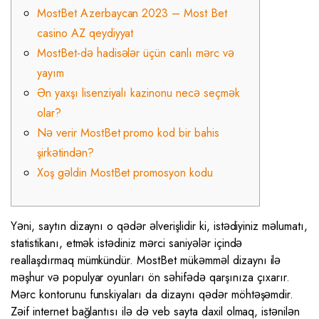
MostBet Azerbaycan 2023 – Most Bet
casino AZ qeydiyyat
MostBet-də hadisələr üçün canlı mərc və
yayım
Ən yaxşı lisenziyalı kazinonu necə seçmək
olar?
Nə verir MostBet promo kod bir bahis
şirkətindən?
Xoş gəldin MostBet promosyon kodu
Yəni, saytın dizaynı o qədər əlverişlidir ki, istədiyiniz məlumatı,
statistikanı, etmək istədiniz mərci saniyələr içində
reallaşdırmaq mümkündür. MostBet mükəmməl dizaynı ilə
məşhur və populyar oyunları ön səhifədə qarşınıza çıxarır.
Mərc kontorunu funskiyaları da dizaynı qədər möhtəşəmdir.
Zəif internet bağlantısı ilə də veb sayta daxil olmaq, istənilən