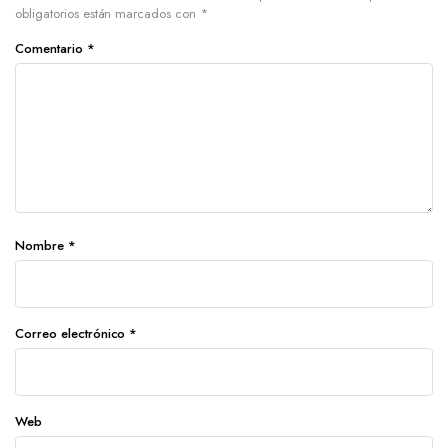
obligatorios están marcados con
*
Comentario
*
Nombre
*
Correo electrónico
*
Web