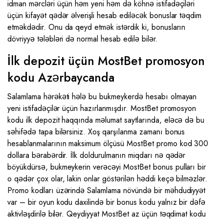
idman mərcləri üçün həm yeni həm də köhnə istifadəçiləri
üçün kifayət qədər əlverişli hesab ediləcək bonuslar təqdim
etməkdədir. Onu da qeyd etmək istərdik ki, bonusların
dövriyyə tələbləri də normal hesab edilə bilər.
İlk depozit üçün MostBet promosyon
kodu Azərbaycanda
Salamlama hərəkəti hələ bu bukmeykerdə hesabı olmayan
yeni istifadəçilər üçün hazırlanmışdır. MostBet promosyon
kodu ilk depozit haqqında məlumat saytlarında, eləcə də bu
səhifədə tapa bilərsiniz. Xoş qarşılanma zamanı bonus
hesablanmalarının maksimum ölçüsü MostBet promo kod 300
dollara bərabərdir. İlk doldurulmanın miqdarı nə qədər
böyükdürsə, bukmeykerin verəcəyi MostBet bonus pulları bir
o qədər çox olar, lakin onlar göstərilən həddi keçə bilməzlər.
Promo kodları üzərində Salamlama növündə bir məhdudiyyət
var – bir oyun kodu daxilində bir bonus kodu yalnız bir dəfə
aktivləşdirilə bilər. Qeydiyyat MostBet az üçün təqdimat kodu