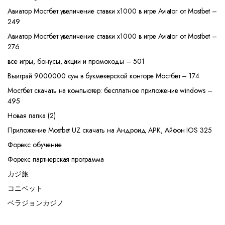
Авиатор Мостбет увеличение ставки х1000 в игре Aviator от Mostbet –
249
Авиатор Мостбет увеличение ставки х1000 в игре Aviator от Mostbet –
276
все игры, бонусы, акции и промокоды – 501
Выиграй 9000000 сум в букмекерской конторе Мостбет – 174
Мостбет скачать на компьютер: бесплатное приложение windows –
495
Новая папка (2)
Приложение Mostbet UZ скачать на Андроид APK, Айфон IOS 325
Форекс обучение
Форекс партнерская программа
カジ旅
コニベット
ベラジョンカジノ