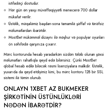
istifadəçi dostudur.
Hər gün ən yaxşı müvəffəqiyyətli menecerə 700 dollar
mükafat verilir.
Üstəlik, məqaləmiz başdan-sona tamamilə şəffaf və tərəfsiz
məlumatlardan ibarətdir.
MostBet mükəmməl dizaynı ilə məşhur və populyar oyunları
ön səhifədə qarşınıza çıxarır.
Mərc kontorunda hesab yaradarkən sizdən tələb olunan şəxsi
məlumatları rahatlıqla qeyd edə bilərsiniz. Çünki MostBet
qlobal hesab edilə biləcək rəsmi lisenziyalara malikdir. Üstəlik,
yuxarıda da qeyd etdiyimiz kimi, bu mərc kontoru 128 bir SSL
sistemi ilə təmin olunub.
ONLAYN 1XBET AZ BUKMEKER
ŞİRKƏTİNİN ÜSTÜNLÜKLƏRİ
NƏDƏN İBARƏTDİR?