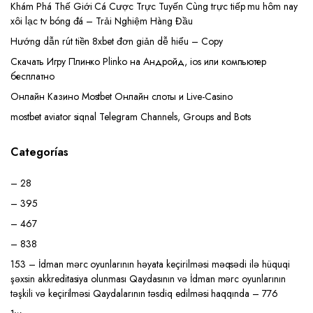
Khám Phá Thế Giới Cá Cược Trực Tuyến Cùng trực tiếp mu hôm nay
xôi lạc tv bóng đá – Trải Nghiệm Hàng Đầu
Hướng dẫn rút tiền 8xbet đơn giản dễ hiểu – Copy
Скачать Игру Плинко Plinko на Андройд, ios или компьютер
бесплатно
Онлайн Казино Mostbet Онлайн слоты и Live-Casino
mostbet aviator siqnal Telegram Channels, Groups and Bots
Categorías
– 28
– 395
– 467
– 838
153 – İdman mərc oyunlarının həyata keçirilməsi məqsədi ilə hüquqi
şəxsin akkreditasiya olunması Qaydasının və İdman mərc oyunlarının
təşkili və keçirilməsi Qaydalarının təsdiq edilməsi haqqında – 776