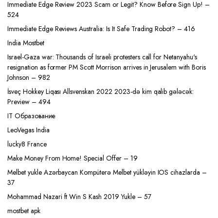
Immediate Edge Review 2023 Scam or Legit? Know Before Sign Up! –
524
Immediate Edge Reviews Australia: Is It Safe Trading Robot? – 416
India Mostbet
Israel-Gaza war: Thousands of Israeli protesters call for Netanyahu's
resignation as former PM Scott Morrison arrives in Jerusalem with Boris
Johnson – 982
İsveç Hokkey Liqası Allsvenskan 2022 2023-də kim qalib gələcək:
Preview – 494
IT Образование
LeoVegas India
lucky8 France
Make Money From Home! Special Offer – 19
Melbet yukle Azərbaycan Kompüterə Melbet yükləyin IOS cihazlarda –
37
Mohammad Nazari ft Win S Kash 2019 Yukle – 57
mostbet apk