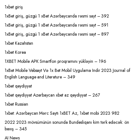
1xbet giriş
1xBet giriş, güzgü 1 xBet Azərbaycanda rəsmi sayt – 392
1xBet giriş, güzgü 1 xBet Azərbaycanda rəsmi sayt – 591
1xBet giriş, güzgü 1 xBet Azərbaycanda rəsmi sayt – 897
1xbet Kazahstan
1xbet Korea
1XBET Mobile APK Smartfon proqramını yükləyin – 196
1xBet Mobile Vebsayt Və 1x Bet Mobil Uygulama Indir 2023 Journal of
English Language and Literature – 349
1xbet qeydiyyat
1xbet qeydiyyat Azerbaycan xbet az qeydiyyat – 267
1xbet Russian
1xbet: Azərbaycan Mərc Saytı 1xBET Az, 1xbet mobi 2023 982
2022 2023 mövsümünün sonunda Bundesliqanı kim tərk edəcək: ön
baxış – 345
AI News