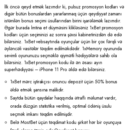
İlk öncə qeyd etmək lazımdır ki, pulsuz promosyon kodları və
digər bütün bonuslardan yararlanmaq üçün qeydiyyat zamanı
istənilən bonus seçimi üsullarından birini işarələmək lazımdır.
Əgər burada İmtina et düyməsini klikləsəniz 1xBet promosyon
kodları üçün seçiminizi az sonra şəxsi kabinetinizdən də edə
bilərsiniz. 1xBet vebsaytında oyunçular üçün bir çox fərqli və
əyləncəli vasitələr təqdim edilməkdədir. 1xMemory oyununda
sevimli oyununuzu seçməklə qiymətli hədiyyələrə sahib ola
bilərsiniz. 1xBet promosyon kodu ilə ən əsası ayın
superhədiyyəsi – iPhone 11 Pro əldə edə bilərsiniz.
1xBet mərc iştirakçısı onuncu depozit üçün 50% bonus
əldə etmək şansına malikdir.
Saytda bütün qaydalar haqqında ətraflı məlumat vardır,
orada düzgün statistika verilmiş, optimal ödəniş üsulu
seçmək imkanı təqdim edilmişdir.
Belə MostBet üçün təqdimat kodu şirkət hər bir oyunçuya