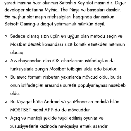
yaradılmasına həsr olunmuş Satoshi’s Key slot maşınıdır. Digər
developer slotlarına Mythic, The Ninja və başqaları daxildir.
Ən məşhur slot maşın istehsalçıları haqqında danışarkən
Betsoft Gaming-ə diqqət yetirməmək mümkün deyil.
Sadəcə olaraq sizin üçün ən uyğun olan metodu seçin və
Mostbet dəstək komandası sizə kömək etməkdən məmnun
olacaq.
Azərbaycandan olan iOS cihazlarının istifadəçiləri də
funksiyalarla zəngin Mostbet tətbiqini əldə edə bilərlər.
Bu mərc formatı nisbətən yaxınlarda mövcud oldu, bu da
onun istifadəçilər arasında sürətlə populyarlaşmasınasəbəb
oldu.
Bu təşviqat hətta Android və ya iPhone-an endirilə bilən
MOSTBET mobil APP-də də mövcuddur.
Açıq və məntiqli şəkildə təşkil edilmiş oyunlar və
xüsusiyyətlərlə kazinoda naviqasiya etmək asandır.