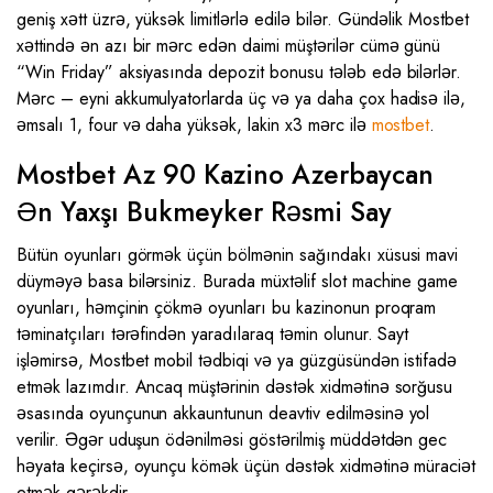
geniş xətt üzrə, yüksək limitlərlə edilə bilər. Gündəlik Mostbet
xəttində ən azı bir mərc edən daimi müştərilər cümə günü
“Win ​​​​Friday” aksiyasında depozit bonusu tələb edə bilərlər.
Mərc – eyni akkumulyatorlarda üç və ya daha çox hadisə ilə,
əmsalı 1, four və daha yüksək, lakin x3 mərc ilə
mostbet
.
Mostbet Az 90 Kazino Azerbaycan
Ən Yaxşı Bukmeyker Rəsmi Say
Bütün oyunları görmək üçün bölmənin sağındakı xüsusi mavi
düyməyə basa bilərsiniz. Burada müxtəlif slot machine game
oyunları, həmçinin çökmə oyunları bu kazinonun proqram
təminatçıları tərəfindən yaradılaraq təmin olunur. Sayt
işləmirsə, Mostbet mobil tədbiqi və ya güzgüsündən istifadə
etmək lazımdır. Ancaq müştərinin dəstək xidmətinə sorğusu
əsasında oyunçunun akkauntunun deavtiv edilməsinə yol
verilir. Əgər uduşun ödənilməsi göstərilmiş müddətdən gec
həyata keçirsə, oyunçu kömək üçün dəstək xidmətinə müraciət
etmək gərəkdir.