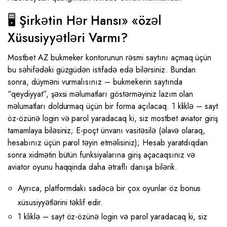
🖥 Şirkətin Hər Hansı» «özəl
Xüsusiyyətləri Varmı?
Mostbet AZ bukmeker kontorunun rəsmi saytını açmaq üçün
bu səhifədəki güzgüdən istifadə edə bilərsiniz. Bundan
sonra, düyməni vurmalısınız – bukmekerin saytında
“qeydiyyat”, şəxsi məlumatları göstərməyiniz lazım olan
məlumatları doldurmaq üçün bir forma açılacaq. 1 kliklə – sayt
öz-özünə login və parol yaradacaq ki, siz mostbet aviator giriş
tamamlaya biləsiniz; E-poçt ünvanı vasitəsilə (əlavə olaraq,
hesabınız üçün parol təyin etməlisiniz); Hesab yaratdıqdan
sonra xidmətin bütün funksiyalarına giriş açacaqsınız və
aviator oyunu haqqinda daha ətraflı danışa bilərik.
Ayrıca, platformdakı sadəcə bir çox oyunlar öz bonus
xüsusiyyətlərini təklif edir.
1 kliklə – sayt öz-özünə login və parol yaradacaq ki, siz