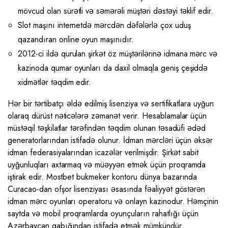
mövcud olan sürətli və səmərəli müştəri dəstəyi təklif edir.
Slot maşını internetdə mərcdən dəfələrlə çox uduş
qazandıran online oyun maşınıdır.
2012-ci ildə qurulan şirkət öz müştərilərinə idmana mərc və
kazinoda qumar oyunları da daxil olmaqla geniş çeşiddə
xidmətlər təqdim edir.
Hər bir tərtibatçı əldə edilmiş lisenziya və sertifikatlara uyğun
olaraq dürüst nəticələrə zəmanət verir. Hesablamalar üçün
müstəqil təşkilatlar tərəfindən təqdim olunan təsadüfi ədəd
generatorlarından istifadə olunur. İdman mərcləri üçün əksər
idman federasiyalarından icazələr verilmişdir. Şirkət sabit
uyğunluqları axtarmaq və müəyyən etmək üçün proqramda
iştirak edir. Mostbet bukmeker kontoru dünya bazarında
Curacao-dan ofşor lisenziyası əsasında fəaliyyət göstərən
idman mərc oyunları operatoru və onlayn kazinodur. Həmçinin
saytda və mobil proqramlarda oyunçuların rahatlığı üçün
Azərbaycan qabığından istifadə etmək mümkündür.