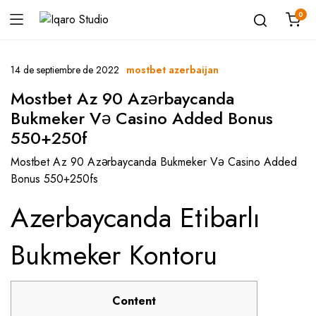
0
14 de septiembre de 2022
mostbet azerbaijan
Mostbet Az 90 Azərbaycanda
Bukmeker Və Casino Added Bonus
550+250f
Mostbet Az 90 Azərbaycanda Bukmeker Və Casino Added
Bonus 550+250fs
Azerbaycanda Etibarlı
Bukmeker Kontoru
Content