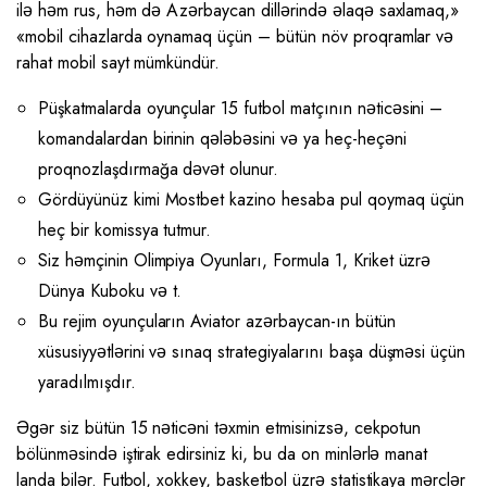
ilə həm rus, həm də Azərbaycan dillərində əlaqə saxlamaq,»
«mobil cihazlarda oynamaq üçün – bütün növ proqramlar və
rahat mobil sayt mümkündür.
Püşkatmalarda oyunçular 15 futbol matçının nəticəsini –
komandalardan birinin qələbəsini və ya heç-heçəni
proqnozlaşdırmağa dəvət olunur.
Gördüyünüz kimi Mostbet kazino hesaba pul qoymaq üçün
heç bir komissya tutmur.
Siz həmçinin Olimpiya Oyunları, Formula 1, Kriket üzrə
Dünya Kuboku və t.
Bu rejim oyunçuların Aviator azərbaycan-ın bütün
xüsusiyyətlərini və sınaq strategiyalarını başa düşməsi üçün
yaradılmışdır.
Əgər siz bütün 15 nəticəni təxmin etmisinizsə, cekpotun
bölünməsində iştirak edirsiniz ki, bu da on minlərlə manat
landa bilər. Futbol, ​​xokkey, basketbol üzrə statistikaya mərclər