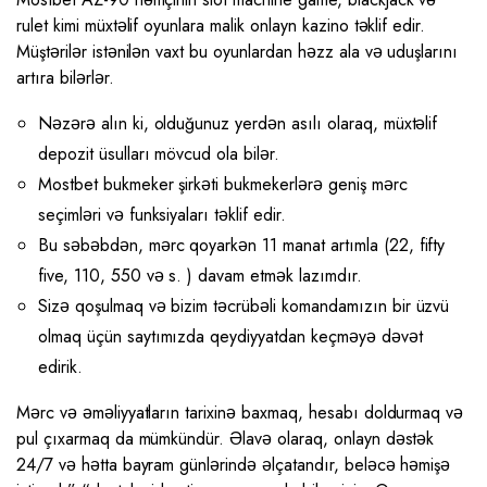
rulet kimi müxtəlif oyunlara malik onlayn kazino təklif edir.
Müştərilər istənilən vaxt bu oyunlardan həzz ala və uduşlarını
artıra bilərlər.
Nəzərə alın ki, olduğunuz yerdən asılı olaraq, müxtəlif
depozit üsulları mövcud ola bilər.
Mostbet bukmeker şirkəti bukmekerlərə geniş mərc
seçimləri və funksiyaları təklif edir.
Bu səbəbdən, mərc qoyarkən 11 manat artımla (22, fifty
five, 110, 550 və s. ) davam etmək lazımdır.
Sizə qoşulmaq və bizim təcrübəli komandamızın bir üzvü
olmaq üçün saytımızda qeydiyyatdan keçməyə dəvət
edirik.
Mərc və əməliyyatların tarixinə baxmaq, hesabı doldurmaq və
pul çıxarmaq da mümkündür. Əlavə olaraq, onlayn dəstək
24/7 və hətta bayram günlərində əlçatandır, beləcə həmişə