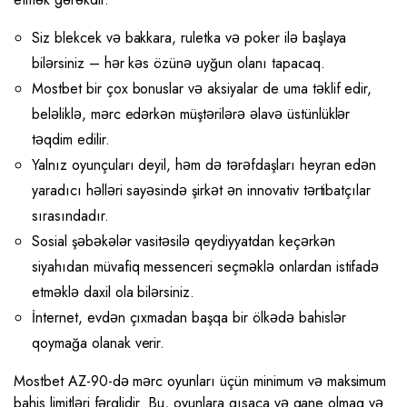
Siz blekcek və bakkara, ruletka və poker ilə başlaya
bilərsiniz – hər kəs özünə uyğun olanı tapacaq.
Mostbet bir çox bonuslar və aksiyalar de uma təklif edir,
beləliklə, mərc edərkən müştərilərə əlavə üstünlüklər
təqdim edilir.
Yalnız oyunçuları deyil, həm də tərəfdaşları heyran edən
yaradıcı həlləri sayəsində şirkət ən innovativ tərtibatçılar
sırasındadır.
Sosial şəbəkələr vasitəsilə qeydiyyatdan keçərkən
siyahıdan müvafiq messenceri seçməklə onlardan istifadə
etməklə daxil ola bilərsiniz.
İnternet, evdən çıxmadan başqa bir ölkədə bahislər
qoymağa olanak verir.
Mostbet AZ-90-də mərc oyunları üçün minimum və maksimum
bahis limitləri fərqlidir. Bu, oyunlara qısaca və qane olmaq və