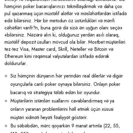
həmçinin poker bacarıqlarınızı təkmilləşdirmək və daha çox
pul qazanmaq üçün müxtəlif alətlər və məsləhətlərdən istifadə
edə bilərsiniz. Hər bir metodun öz üstünlükləri və mənfi
cəhətləri varifr?n, buna görə də sizə ən uyğun olanı seçə»
«bilərsiniz. Nəzərə alın ki, olduğunuz yerdən asılı olaraq,
müxtəlif depozit üsulları mövcud ola bilər. Mostbet müştəriləri
tez-tez Visa, Master card, Skrill, Neteller və Bitcoin və
Ethereum kimi rəqəmsal valyutalardan istifadə edərək
doldururlar.
Siz həmçinin dünyanın hər yerindən real dilerlər və digər
oyunçularla canlı poker oynaya bilərsiniz. Onlayn poker
bacarıq və strategiya tələb edən bir oyundur.
Müştərilərin istənilən suallarını cavablandırmaq və ya
onların yaranan problemlərini həll etmək üçün xüsusi
müştəri xidməti heyəti fəaliyyət göstərir.
Bu səbəbdən, mərc qoyarkən 9 manat artımla (22, 55,