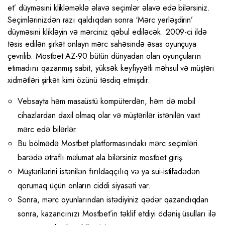
et’ düyməsini klikləməklə əlavə seçimlər əlavə edə bilərsiniz.
Seçimlərinizdən razı qaldıqdan sonra ‘Mərc yerləşdirin’
düyməsini klikləyin və mərciniz qəbul ediləcək. 2009-ci ildə
təsis edilən şirkət onlayn mərc sahəsində əsas oyunçuya
çevrilib. Mostbet AZ-90 bütün dünyadan olan oyunçuların
etimadını qazanmış sabit, yüksək keyfiyyətli məhsul və müştəri
xidmətləri şirkəti kimi özünü təsdiq etmişdir.
Vebsayta həm masaüstü kompüterdən, həm də mobil
cihazlardan daxil olmaq olar və müştərilər istənilən vaxt
mərc edə bilərlər.
Bu bölmədə Mostbet platformasındakı mərc seçimləri
barədə ətraflı məlumat ala bilərsiniz mostbet giriş.
Müştərilərini istənilən fırıldaqçılıq və ya sui-istifadədən
qorumaq üçün onların ciddi siyasəti var.
Sonra, mərc oyunlarından istədiyiniz qədər qazandıqdan
sonra, kazancınızı Mostbet’in təklif etdiyi ödəniş üsulları ilə