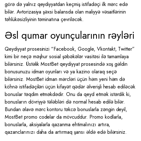
görə də yalnız qeydiyyatdan keçmiş istifadəçi ilk mərc edə
bilər. Avtorizasiya şəxsi balansda olan maliyyə vəsaitlərinin
təhlükəsizliyinin təminatına çevriləcək.
Əsl qumar oyunçularının rəyləri
Qeydiyyat prosesinizi “Facebook, Google, Vkontakt, Twitter”
kimi bir neçə məşhur sosial şəbəkələr vasitəsi ilə tamamlaya
bilərsiniz. Üstəlik MostBet qeydiyyat prosesində xoş gəldin
bonusunuzu idman oyunları və ya kazino olaraq seçə
bilərsiniz. MostBet idman mərcləri üçün həm yeni həm də
köhnə istifadəçiləri üçün kifayət qədər əlverişli hesab ediləcək
bonuslar təqdim etməkdədir. Onu da qeyd etmək istərdik ki,
bonusların dövriyyə tələbləri də normal hesab edilə bilər.
Bundan əlavə mərc kontoru təkcə bonuslarla zəngin deyil,
MostBet promo codelar da mövcuddur. Promo kodlarla,
bonuslarla, aksiyalarla qazanma ehtimalınızı artıra,
qazanclarınızı daha da artırmaq şansı əldə edə bilərsiniz.