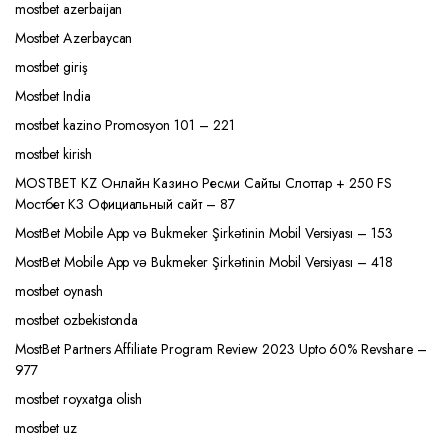
mostbet azerbaijan
Mostbet Azerbaycan
mostbet giriş
Mostbet India
mostbet kazino Promosyon 101 – 221
mostbet kirish
MOSTBET KZ Онлайн Казино Ресми Сайты Слоттар + 250 FS
Мостбет КЗ Официальный сайт – 87
MostBet Mobile App və Bukmeker Şirkətinin Mobil Versiyası – 153
MostBet Mobile App və Bukmeker Şirkətinin Mobil Versiyası – 418
mostbet oynash
mostbet ozbekistonda
MostBet Partners Affiliate Program Review 2023 Upto 60% Revshare –
977
mostbet royxatga olish
mostbet uz