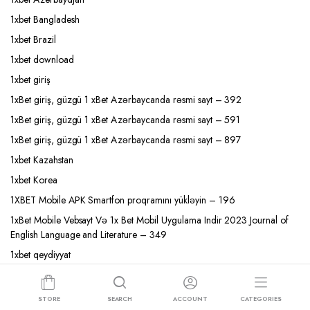
1xbet Bangladesh
1xbet Brazil
1xbet download
1xbet giriş
1xBet giriş, güzgü 1 xBet Azərbaycanda rəsmi sayt – 392
1xBet giriş, güzgü 1 xBet Azərbaycanda rəsmi sayt – 591
1xBet giriş, güzgü 1 xBet Azərbaycanda rəsmi sayt – 897
1xbet Kazahstan
1xbet Korea
1XBET Mobile APK Smartfon proqramını yükləyin – 196
1xBet Mobile Vebsayt Və 1x Bet Mobil Uygulama Indir 2023 Journal of
English Language and Literature – 349
1xbet qeydiyyat
1xbet qeydiyyat Azerbaycan xbet az qeydiyyat – 267
1xbet Russian
STORE
SEARCH
ACCOUNT
CATEGORIES