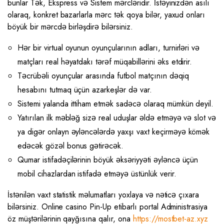
bunlar Tək, Ekspress və Sistem mərcləridir. İstəyinizdən asılı
olaraq, konkret bazarlarla mərc tək qoya bilər, yaxud onları
böyük bir mərcdə birləşdirə bilərsiniz.
Hər bir virtual oyunun oyunçularının adları, turnirləri və
matçları real həyatdakı tərəf müqabillərini əks etdirir.
Təcrübəli oyunçular arasında futbol matçının dəqiq
hesabını tutmaq üçün azarkeşlər də var.
Sistemi yalanda ittiham etmək sadəcə olaraq mümkün deyil.
Yatırılan ilk məbləğ sizə real uduşlar əldə etməyə və slot və
ya digər onlayn əyləncələrdə yaxşı vaxt keçirməyə kömək
edəcək gözəl bonus gətirəcək.
Qumar istifadəçilərinin böyük əksəriyyəti əyləncə üçün
mobil cihazlardan istifadə etməyə üstünlük verir.
İstənilən vaxt statistik məlumatları yoxlaya və nəticə çıxara
bilərsiniz. Online casino Pin-Up etibarlı portal Administrasiya
öz müştərilərinin qayğısına qalır, ona
https://mostbet-az.xyz