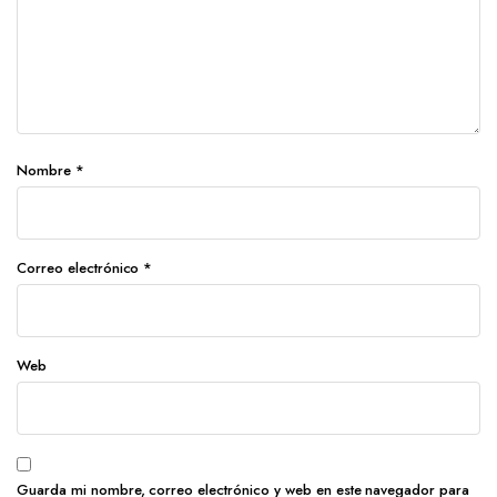
Nombre
*
Correo electrónico
*
Web
Guarda mi nombre, correo electrónico y web en este navegador para