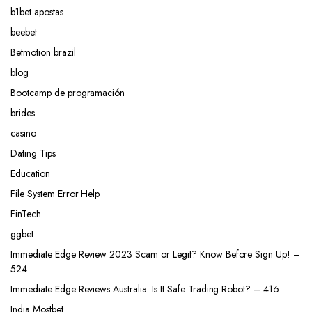
b1bet apostas
beebet
Betmotion brazil
blog
Bootcamp de programación
brides
casino
Dating Tips
Education
File System Error Help
FinTech
ggbet
Immediate Edge Review 2023 Scam or Legit? Know Before Sign Up! –
524
Immediate Edge Reviews Australia: Is It Safe Trading Robot? – 416
India Mostbet