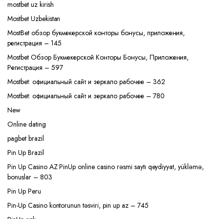
mostbet uz kirish
Mostbet Uzbekistan
MostBet обзор букмекерской конторы бонусы, приложения,
регистрация – 145
Mostbet Обзор Букмекерской Конторы Бонусы, Приложения,
Регистрация – 597
Mostbet: официальный сайт и зеркало рабочее – 362
Mostbet: официальный сайт и зеркало рабочее – 780
New
Online dating
pagbet brazil
Pin Up Brazil
Pin Up Casino AZ PinUp online casino rəsmi saytı qeydiyyat, yükləmə,
bonuslar – 803
Pin Up Peru
Pin-Up Casino kontorunun təsviri, pin up az – 745