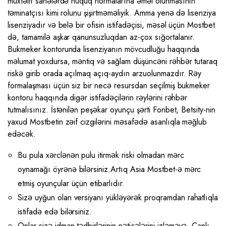
müxtəlif sahələrdə hüquq normalarına əməl olunmasının
təminatçısı kimi rolunu şişirtməməliyik. Amma yenə də lisenziya
lisenziyadır və belə bir ofisin istifadəçisi, məsəl üçün Mostbet
də, tamamilə aşkar qanunsuzluqdan az-çox sığortalanır.
Bukmeker kontorunda lisenziyanın mövcudluğu haqqında
məlumat yoxdursa, məntiq və sağlam düşüncəni rəhbər tutaraq
riskə girib orada açılmaq açıq-aydın arzuolunmazdır. Rəy
formalaşması üçün siz bir necə resursdan seçilmiş bukmeker
kontoru haqqında digər istifadəçilərin rəylərini rəhbər
tutmalısınız. İstənilən peşəkar oyunçu şərti Fonbet, Betsity-nin
yaxud Mostbetin zəif cizgilərini məsafədə asanlıqla məğlub
edəcək.
Bu pula xərclənən pulu itirmək riski olmadan mərc
oynamağı öyrənə bilərsiniz.Artıq Asia Mostbet-ə mərc
etmiş oyunçular üçün etibarlıdır.
Sizə uyğun olan versiyanı yükləyərək proqramdan rahatlıqla
istifadə edə bilərsiniz.
Onlar sizə idman tədbirlərinin nəticələrini izləməyə, Canlı