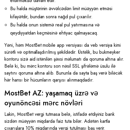
etdirməkdə davam edir.
Bu halda müştərinin əvvəlcədən limit müəyyən etməsi
kifayətdir, bundan sonra nağd pul çıxarılır.
Bu halda onun sistemə real pul yatırmasına və
qeydiyyatdan keçməsinə ehtiyac qalmayacaq.
Yəni, həm MostBet mobile app versiyası da veb versiya kimi
sürətli və optimallaşdırılmış şəkildədir. Üstəlik, bu bukmeyker
kontoru sizə aid istənilən şəxsi məlumatı da qoruma altına alır.
Belə ki, bu mərc kontoru son nəsil SSL şifrələmə üsulu ilə
saytını qoruma altına alıb. Bununla da sayta baş verə biləcək
hər hansı bir hücumların qarşısı alınmaqdadır.
MostBet AZ: yaşamaq üzrə və
oyunöncəsi mərc növləri
Lakin, MostBet vergi tutmasa belə, istifadə etdiyiniz bank
sizdən müəyyən miqdarda faiz tuta bilər. Adətən kartla
çıxarışlara 10% miqdarında vergi tutulması baş verir.