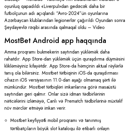
oyunluq qapadıldı «Liverpul»dan gedəcək daha bir
futbolçunun adı açıqlandı “Avro-2024”ün oyunlarına
Azərbaycan klublarından legionerlər çağırıldı Oyundan sonra
Şeydayevlə rəqibi arasında qalmaqal oldu – Video
MostBet Android app haqqında
Amma proqramı bukmekerin saytından yükləmək daha
rahatdır. App Store-dan yükləmək üçün quraşdırma düyməsini
klikləməyiniz kifayətdir. App Store-da həmçinin aktual rəylərlə
tanış ola bilərsiniz. Mostbet tətbiqinin iOS-da quraşdırması
cihazın iOS versiyasının 11.0-dan aşağı olmamaq şərti ilə
mümkündür. Mostbet tətbiqləri imkanlarına görə masaüstü
saytından geri qalmır. Onlar sizə idman tədbirlərinin
nəticələrini izləməyə, Canlı və Prematch tədbirlərinə müxtəlif
növ mərclər etməyə imkan verir.
Mostbet keyfiyyətli mobil proqramı və tanınmış
tərtibatçıların böyük slot kataloqu ilə etibarlı onlayn