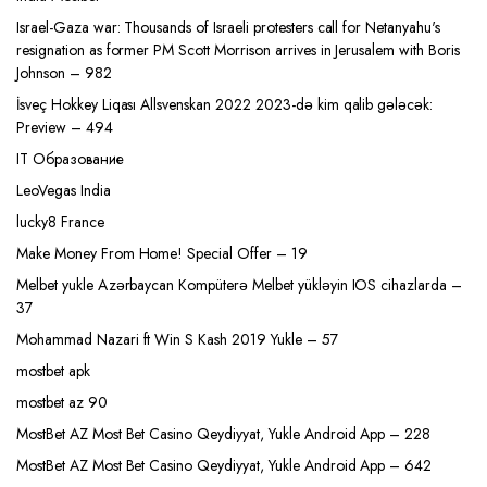
Israel-Gaza war: Thousands of Israeli protesters call for Netanyahu's
resignation as former PM Scott Morrison arrives in Jerusalem with Boris
Johnson – 982
İsveç Hokkey Liqası Allsvenskan 2022 2023-də kim qalib gələcək:
Preview – 494
IT Образование
LeoVegas India
lucky8 France
Make Money From Home! Special Offer – 19
Melbet yukle Azərbaycan Kompüterə Melbet yükləyin IOS cihazlarda –
37
Mohammad Nazari ft Win S Kash 2019 Yukle – 57
mostbet apk
mostbet az 90
MostBet AZ Most Bet Casino Qeydiyyat, Yukle Android App – 228
MostBet AZ Most Bet Casino Qeydiyyat, Yukle Android App – 642