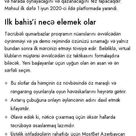
və harada oynayacağını və qazanacağını tez tapacaqdır.
Məhsul ilk dəfə 1 iyun 2020-ci ildə platformada yarandi.
Ilk bahis’i necə elemek olar
Təcrübəli qumarbazlar proqramın nüanslarını əvvəlcədən
öyrənməyi və ya demo rejimində özünüzü sınamağı və yalnız
bundan sonra ilk mərcinizi etməyi tövsiyə edir. Beləliklə, virtual
klubların müştərisi əvvəlcədən öz taktikasını formalaşdıra
biləcək. Yeni başlayanlar üçün uyğun olan ən asan və ən
sərfəli seçim.
Bu slotlar da həmçinin öz növbəsində öz maraqlı və
rəngarəng oyunlarıyla oyun həvəskarlarını heyrətə gətirir.
Axtarış çubuğuna onlayn əyləncənin adını daxil etmək
kifayətdir.
Əlavə edək ki, nəticə çıxarmaq üçün əksər hallarda
təcrübəyə əsaslanmaq lazımdır.
Üstəlik istifadəçilərin rahatlığı üçün MostBet Azerbaycan