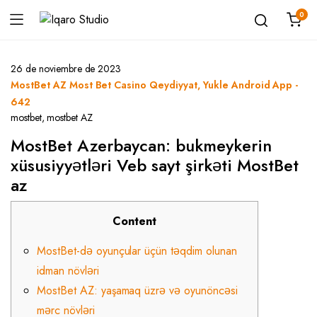
0
26 de noviembre de 2023
MostBet AZ Most Bet Casino Qeydiyyat, Yukle Android App -
642
mostbet
,
mostbet AZ
MostBet Azerbaycan: bukmeykerin
xüsusiyyətləri Veb sayt şirkəti MostBet
az
Content
MostBet-də oyunçular üçün təqdim olunan
idman növləri
MostBet AZ: yaşamaq üzrə və oyunöncəsi
mərc növləri