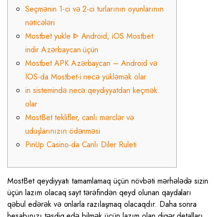
Seçmənin 1-ci və 2-ci turlarının oyunlarının
nəticələri
Mostbet yukle ᐈ Android, iOS Mostbet
indir Azərbaycan üçün
Mostbet APK Azərbaycan – Android və
IOS-da Mostbet-i necə yükləmək olar
in sistemində necə qeydiyyatdan keçmək
olar
MostBet teklifler, canlı mərclər və
uduşlarınızın ödənməsi
PinUp Casino-da Canlı Diler Ruleti
MostBet qeydiyyatı tamamlamaq üçün növbəti mərhələdə sizin
üçün lazım olacaq sayt tərəfindən qeyd olunan qaydaları
qəbul edərək və onlarla razılaşmaq olacaqdır. Daha sonra
hesabınızı təsdiq edə bilmək üçün lazım olan digər detalları