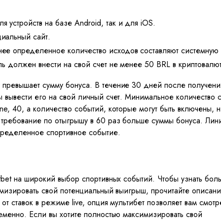
 устройств на базе Android, так и для iOS.
циальный сайт.
нее определенное количество исходов составляют системную с
ель должен внести на свой счет не менее 50 BRL в криптовалют
 превышает сумму бонуса. В течение 30 дней после получени
ы вывести его на свой личный счет. Минимальное количество 
e, 40, а количество событий, которые могут быть включены, н
 требование по отыгрышу в 60 раз больше суммы бонуса. Лини
определенное спортивное событие.
tbet на широкий выбор спортивных событий. Чтобы узнать бол
тимизировать свой потенциальный выигрыш, прочитайте описан
т ставок в режиме live, опция мультибет позволяет вам смотр
ременно. Если вы хотите полностью максимизировать свой