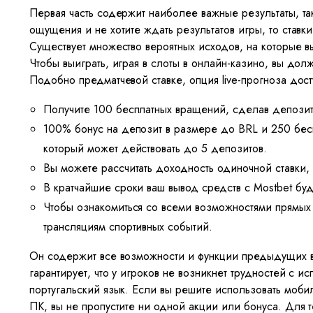
Первая часть содержит наиболее важные результаты, так
ощущения и не хотите ждать результатов игры, то став
Существует множество вероятных исходов, на которые в
Чтобы выиграть, играя в слоты в онлайн-казино, вы до
Подобно предматчевой ставке, опция live-прогноза дос
Получите 100 бесплатных вращений, сделав депозит 
100% бонус на депозит в размере до BRL и 250 бесп
который может действовать до 5 депозитов.
Вы можете рассчитать доходность одиночной ставки,
В кратчайшие сроки ваш вывод средств с Mostbet буд
Чтобы ознакомиться со всеми возможностями прямых 
трансляциям спортивных событий.
Он содержит все возможности и функции предыдущих в
гарантирует, что у игроков не возникнет трудностей с 
португальский язык. Если вы решите использовать моби
ПК, вы не пропустите ни одной акции или бонуса. Для 