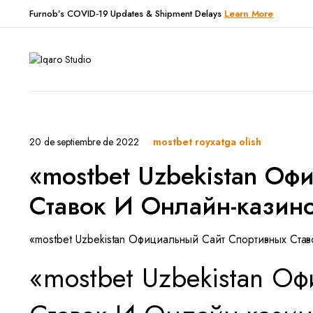
Furnob’s COVID-19 Updates & Shipment Delays
Learn More
20 de septiembre de 2022
mostbet royxatga olish
«mostbet Uzbekistan Оф
Ставок И Онлайн-казин
«mostbet Uzbekistan Официальный Сайт Спортивных Ста
«mostbet Uzbekistan О