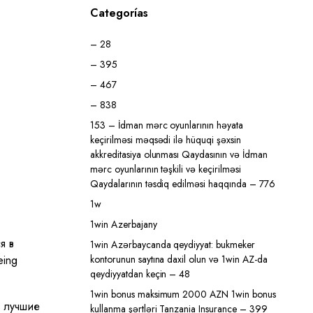
Categorías
– 28
– 395
– 467
– 838
153 – İdman mərc oyunlarının həyata
keçirilməsi məqsədi ilə hüquqi şəxsin
akkreditasiya olunması Qaydasının və İdman
mərc oyunlarının təşkili və keçirilməsi
Qaydalarının təsdiq edilməsi haqqında – 776
1w
1win Azerbajany
я в
1win Azərbaycanda qeydiyyat: bukmeker
eing
kontorunun saytına daxil olun və 1win AZ-da
qeydiyyatdan keçin – 48
1win bonus maksimum 2000 AZN 1win bonus
т лучшие
kullanma şərtləri Tanzania Insurance – 399