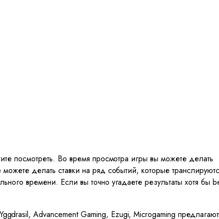
тите посмотреть. Во время просмотра игры вы можете делать
е можете делать ставки на ряд событий, которые транслируютс
ьного времени. Если вы точно угадаете результаты хотя бы b
ggdrasil, Advancement Gaming, Ezugi, Microgaming предлагаю