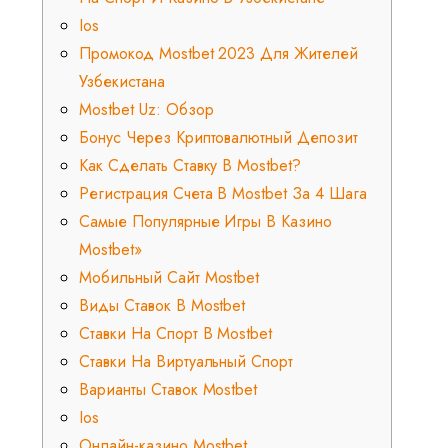
Ios
Промокод Mostbet 2023 Для Жителей
Узбекистана
Mostbet Uz: Обзор
Бонус Через Криптовалютный Депозит
Как Сделать Ставку В Mostbet?
Регистрация Счета В Mostbet За 4 Шага
Самые Популярные Игры В Казино
Mostbet»
Мобильный Сайт Mostbet
Виды Ставок В Mostbet
Ставки На Спорт В Mostbet
Ставки На Виртуальный Спорт
Варианты Ставок Mostbet
Ios
Онлайн-казино Mostbet