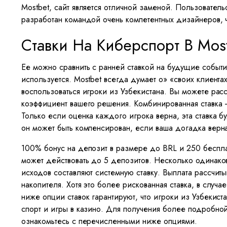
Mostbet, сайт является отличной заменой. Пользователь
разработан командой очень компетентных дизайнеров, 
Ставки На Киберспорт В Mos
Ее можно сравнить с ранней ставкой на будущие события
используется. Mostbet всегда думает о» «своих клиентах
воспользоваться игроки из Узбекистана. Вы можете рас
коэффициент вашего решения. Комбинированная ставка –
Только если оценка каждого игрока верна, эта ставка б
он может быть компенсирован, если ваша догадка верн
100% бонус на депозит в размере до BRL и 250 бесплат
может действовать до 5 депозитов. Несколько одинако
исходов составляют системную ставку. Выплата рассчит
накопителя. Хотя это более рискованная ставка, в слу
ниже опции ставок гарантируют, что игроки из Узбекиста
спорт и игры в казино. Для получения более подробно
ознакомьтесь с перечисленными ниже опциями.