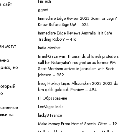
FinTech
а сайт
ggbet
Immediate Edge Review 2023 Scam or Legit?
Know Before Sign Up! – 524
Immediate Edge Reviews Australia: Is It Safe
Trading Robot? – 416
ми могут
India Mostbet
а
Israel-Gaza war: Thousands of Israeli protesters
енно.
call for Netanyahu's resignation as former PM
 риск, но
Scott Morrison arrives in Jerusalem with Boris
Johnson – 982
İsveç Hokkey Liqası Allsvenskan 2022 2023-də
который
kim qalib gələcək: Preview – 494
во
IT Образование
LeoVegas India
исленные
авки на
lucky8 France
Make Money From Home! Special Offer – 19