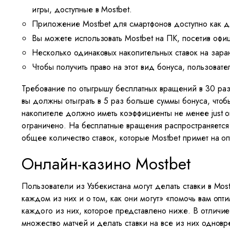
игры, доступные в Mostbet.
Приложение Mostbet для смартфонов доступно как для
Вы можете использовать Mostbet на ПК, посетив офи
Несколько одинаковых накопительных ставок на зара
Чтобы получить право на этот вид бонуса, пользоват
Требование по отыгрышу бесплатных вращений в 30 раз
вы должны отыграть в 5 раз больше суммы бонуса, чтоб
накопителе должно иметь коэффициенты не менее just on
ограничено. На бесплатные вращения распространяется
общее количество ставок, которые Mostbet примет на 
Онлайн-казино Mostbet
Пользователи из Узбекистана могут делать ставки в Mos
каждом из них и о том, как они могут» «помочь вам оп
каждого из них, которое представлено ниже. В отличие о
множество матчей и делать ставки на все из них однов