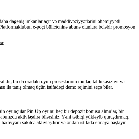
daha dageniş imkanlar açır və maddivəziyyətlərini əhəmiyyətli
Platformaklubun e-poçt bülleteninə abunə olanlara beləbir promosyon
ar.
lıdır, bu da oradakı oyun proseslərinin mütləq təhlükəsizliyi və
sı ilə tanış olmaq üçün istifadəçi demo rejimini seçə bilər.
çün oyunçular Pin Up oyunu heç bir depozit bonusu almırlar, bir
abınızda aktivləşdirə bilərsiniz. Yəni tətbiqi yükləyib quraşdırmaq,
diyyəni sakitcə aktivləşdirir və ondan istifadə etməyə başlayır.