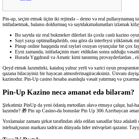
Pin-up, seçim etmək üçün iki rejimdə – demo və real pullaoynamaq tək
istifadəetmək, balansı doldurmaq və saytdakıməlumatları izləmək kifa
Bu saytda siz real bukmeker dilerləri ilə çoxlu canlı kazino oyun
Sayt yaxşı optimallaşdırılıb, ona görə də interfeysi yükləmək m
Pinup online haqqında real rəyləri oxuyan oyunçular bir çox fa
Eyni zamanda, istifadəçinin mərc etdikdən sonra udduğu vəs
Burada Yggdrasil və Amatic kimi tanınmış provayderlərdən , eləcə
Qeyd etmək lazımdırki, kataloq yalnız yerli və xarici oyun proqramtəmi
qazana biləcəyiniz bir həyəcan atmosferinəgirəcəksiniz. Ünvanı dəyişə
kazinodur. Pin-Up casino hesaba asanlıqla vəsait yatırmaq və çıxarma
Pin-Up Kazino necə əmanət edə bilərəm?
Şirkətimiz PinUp da yeni ödəniş metodları əlavə etməyə çalışır, hal-
lazımdır? 🎁 Pin up Casino-da bonuslar Pin Up 306 Azerbaycan əmanə
Yoxlamalar zamanı şirkət tərəfindən əldə edilən sənədlər bizə ədalətli
istehsalçısının markası tədricən dünyada lider mövqeləri qazanır. 