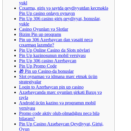
yukl
Çıxarma, giriş və saytda qeydiyyatdan keçməklə
Pin Up casino onlayn oynayın
Pin Up 306 casino giriş qeydiyyat, bonuslar,
yukle
Casino Oyunları və Slotlar
Bizim Pin up proqramı
Pin up 306 Azerbaycan dan vəsaiti necə
çıxarmaq lazımdır?
Pin Up Online Casino da Slots növləri
Pin Up kazinosunun mobil versiyası
Pin Up 306 casino Azerbaycan
Pin Up Promo Code
🎁 Pin up Casino-da bonuslar
Slot oynamaq və idmana mərc etmək üçün
strategiyalar
Loqin to Azerbaycan pin up casino
Azərbaycanda mərc oyunları şirkəti Baxış və
rəylə
Android üçün kazino və proqramın mobil
versiyası
Promo code aktiv olub-olmadığını necə bilə
bilərəm?
Pin Up Casino Azərbaycan Qeydiyyat, Girişi,
Oyun