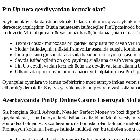
Pin Up necə qeydiyyatdan keçmək olar?
Saytdan aktiv şəkildə istifadəetmək, balansı doldurmaq və saytdakımə
dərəcədəyaxşılaşdırır. Bütün müntəzəm istifadəçilər PinUpcasinoda b
koduverir. Virtual qumar dünyasını hər kəs üçün dahaəlçatan etmək ü
Texniki dəstək mütəxəssisləri çatdakı sorğulara tez cavab verir 
Slotlar, istifadəçinin müxtəlif simvollar əsasında uduşlu kombi
Pin-up casino gir son dərəcə sadə hazırlanır ki, oyunçu çaşqınlı
Saytda istifadəçilərin ən çox yayılmış suallarına cavab verən gen
Pin Up qeydiyyatdan kecmek üçün siz qeydiyyat təlimatlarına bi
Ölkəmizdə qumar oyunlarının aparıcı virtualplatforması Pin Up
Oyunçular oyunlara və idman tədbirlərinə mərc etməyə imkan verən sadə
etibarlılığı deməkdir. Sayt və ya yüklənə bilən proqram vasitəsilə rahat
Azərbaycanda PinUp Online Casino Lisenziyalı Slotl
Siz həmçinin Skrill, Advcash, Neteller, Perfect Money və bəzi digər ö
qayda olaraq, istənilən oyunlarda istifadə edilə bilər. Mobil versiyanı
sonra daxil olmaq və şəxsi hesabınızda bonuslar olan bölmədə mükafat
Promosyon kodunun həmişə istifadə müddəti var, bu tarixdən sonra o, eti
Tətbiqdən istifadə edərək oyunçular hər fürsətdə mərc edə biləc