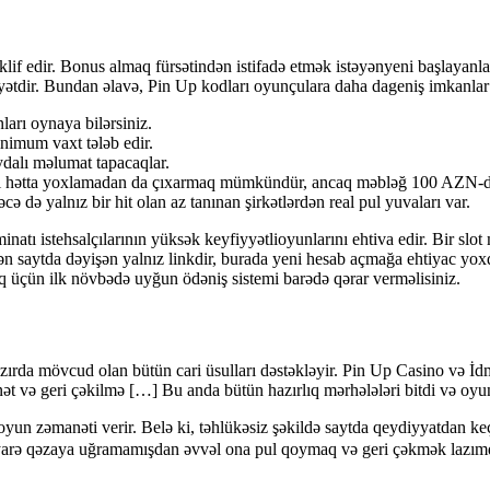
lif edir. Bonus almaq fürsətindən istifadə etmək istəyənyeni başlayanla
yətdir. Bundan əlavə, Pin Up kodları oyunçulara daha dageniş imkanlar a
ları oynaya bilərsiniz.
inimum vaxt tələb edir.
ydalı məlumat tapacaqlar.
aiti hətta yoxlamadan da çıxarmaq mümkündür, ancaq məbləğ 100 AZN-
 də yalnız bir hit olan az tanınan şirkətlərdən real pul yuvaları var.
natı istehsalçılarının yüksək keyfiyyətlioyunlarını ehtiva edir. Bir sl
n saytda dəyişən yalnız linkdir, burada yeni hesab açmağa ehtiyac yoxd
q üçün ilk növbədə uyğun ödəniş sistemi barədə qərar verməlisiniz.
hazırda mövcud olan bütün cari üsulları dəstəkləyir. Pin Up Casino və 
t və geri çəkilmə […] Bu anda bütün hazırlıq mərhələləri bitdi və oyu
 oyun zəmanəti verir. Belə ki, təhlükəsiz şəkildə saytda qeydiyyatdan k
Təyyarə qəzaya uğramamışdan əvvəl ona pul qoymaq və geri çəkmək lazım