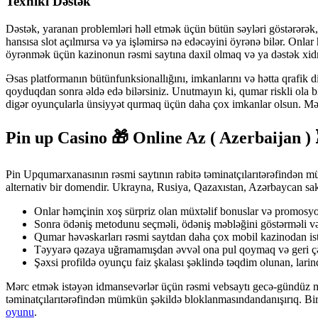
Texniki Dəstək
Dəstək, yaranan problemləri həll etmək üçün bütün səyləri göstərərək, 
hansısa slot açılmırsa və ya işləmirsə nə edəcəyini öyrənə bilər. On
öyrənmək üçün kazinonun rəsmi saytına daxil olmaq və ya dəstək xidm
Əsas platformanın bütünfunksionallığını, imkanlarını və hətta qrafik
qoyduqdan sonra əldə edə bilərsiniz. Unutmayın ki, qumar riskli ola b
digər oyunçularla ünsiyyət qurmaq üçün daha çox imkanlar olsun. Mən
Pin up Casino 🎁 Online Az ( Azerbaijan )
Pin Upqumarxanasının rəsmi saytının rabitə təminatçılarıtərəfindən m
alternativ bir domendir. Ukrayna, Rusiya, Qazaxıstan, Azərbaycan sa
Onlar həmçinin xoş sürpriz olan müxtəlif bonuslar və promosyonl
Sonra ödəniş metodunu seçməli, ödəniş məbləğini göstərməli və 
Qumar həvəskarları rəsmi saytdan daha çox mobil kazinodan ist
Təyyarə qəzaya uğramamışdan əvvəl ona pul qoymaq və geri ç
Şəxsi profildə oyunçu faiz şkalası şəklində təqdim olunan, larinq
Mərc etmək istəyən idmansevərlər üçün rəsmi vebsaytı gecə-gündüz mö
təminatçılarıtərəfindən mümkün şəkildə bloklanmasındandanışırıq. Bir
oyunu
.