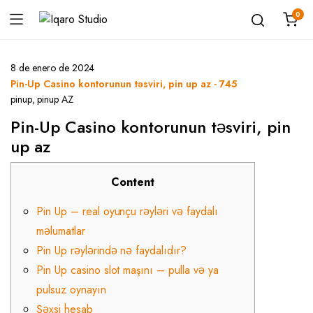
0
8 de enero de 2024
Pin-Up Casino kontorunun təsviri, pin up az - 745
pinup
,
pinup AZ
Pin-Up Casino kontorunun təsviri, pin
up az
Content
Pin Up – real oyunçu rəyləri və faydalı
məlumatlar
Pin Up rəylərində nə faydalıdır?
Pin Up casino slot maşını – pulla və ya
pulsuz oynayın
Şəxsi hesab