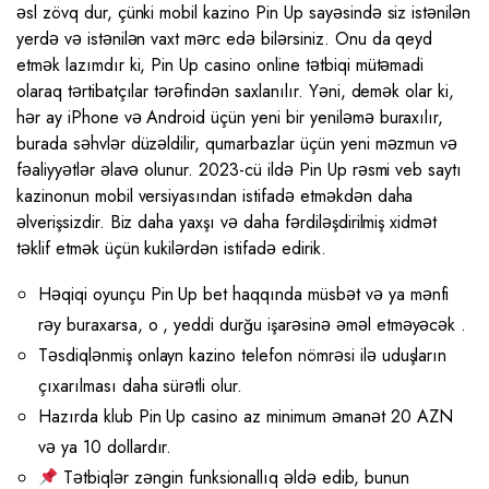
əsl zövq dur, çünki mobil kazino Pin Up sayəsində siz istənilən
yerdə və istənilən vaxt mərc edə bilərsiniz. Onu da qeyd
etmək lazımdır ki, Pin Up casino online tətbiqi mütəmadi
olaraq tərtibatçılar tərəfindən saxlanılır. Yəni, demək olar ki,
hər ay iPhone və Android üçün yeni bir yeniləmə buraxılır,
burada səhvlər düzəldilir, qumarbazlar üçün yeni məzmun və
fəaliyyətlər əlavə olunur. 2023-cü ildə Pin Up rəsmi veb saytı
kazinonun mobil versiyasından istifadə etməkdən daha
əlverişsizdir. Biz daha yaxşı və daha fərdiləşdirilmiş xidmət
təklif etmək üçün kukilərdən istifadə edirik.
Həqiqi oyunçu Pin Up bet haqqında müsbət və ya mənfi
rəy buraxarsa, o , yeddi durğu işarəsinə əməl etməyəcək .
Təsdiqlənmiş onlayn kazino telefon nömrəsi ilə uduşların
çıxarılması daha sürətli olur.
Hazırda klub Pin Up casino az minimum əmanət 20 AZN
və ya 10 dollardır.
Tətbiqlər zəngin funksionallıq əldə edib, bunun