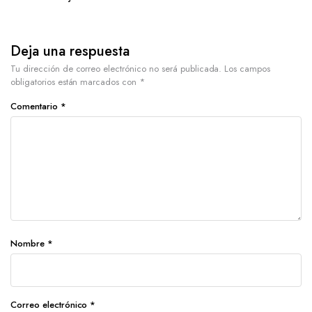
Deja una respuesta
Tu dirección de correo electrónico no será publicada.
Los campos
obligatorios están marcados con
*
Comentario
*
Nombre
*
Correo electrónico
*