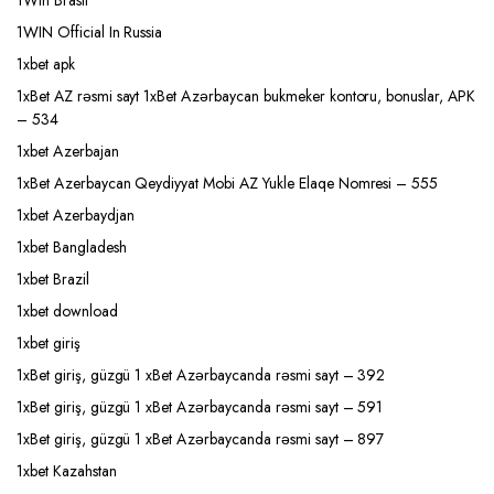
1Win Brasil
1WIN Official In Russia
1xbet apk
1xBet AZ rəsmi sayt 1xBet Azərbaycan bukmeker kontoru, bonuslar, APK
– 534
1xbet Azerbajan
1xBet Azerbaycan Qeydiyyat Mobi AZ Yukle Elaqe Nomresi – 555
1xbet Azerbaydjan
1xbet Bangladesh
1xbet Brazil
1xbet download
1xbet giriş
1xBet giriş, güzgü 1 xBet Azərbaycanda rəsmi sayt – 392
1xBet giriş, güzgü 1 xBet Azərbaycanda rəsmi sayt – 591
1xBet giriş, güzgü 1 xBet Azərbaycanda rəsmi sayt – 897
1xbet Kazahstan