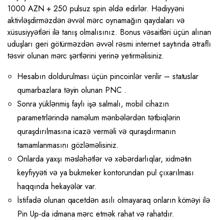
1000 AZN + 250 pulsuz spin əldə edirlər. Hədiyyəni
aktivləşdirməzdən əvvəl mərc oynamağın qaydaları və
xüsusiyyətləri ilə tanış olmalısınız. Bonus vəsaitləri üçün alınan
uduşları geri götürməzdən əvvəl rəsmi internet saytında ətraflı
təsvir olunan mərc şərtlərini yerinə yetirməlisiniz.
Hesabın doldurulması üçün pincoinlər verilir – statuslar
qumarbazlara təyin olunan PNC .
Sonra yüklənmiş faylı işə salmalı, mobil cihazın
parametrlərində naməlum mənbələrdən tətbiqlərin
quraşdırılmasına icazə verməli və quraşdırmanın
tamamlanmasını gözləməlisiniz.
Onlarda yaxşı məsləhətlər və xəbərdarlıqlar, xidmətin
keyfiyyəti və ya bukmeker kontorundan pul çıxarılması
haqqında hekayələr var.
İstifadə olunan qacetdən asılı olmayaraq onların köməyi ilə
Pin Up-da idmana mərc etmək rahat və rahatdır.