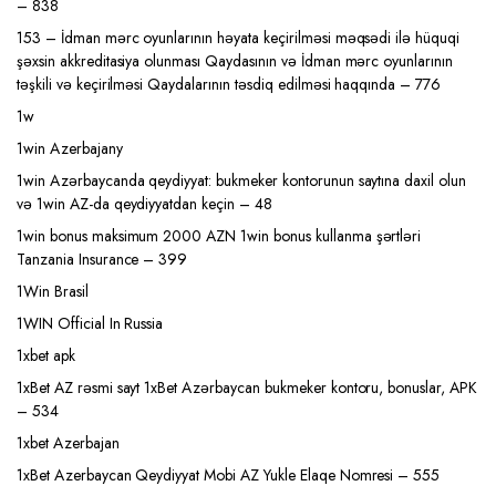
– 838
153 – İdman mərc oyunlarının həyata keçirilməsi məqsədi ilə hüquqi
şəxsin akkreditasiya olunması Qaydasının və İdman mərc oyunlarının
təşkili və keçirilməsi Qaydalarının təsdiq edilməsi haqqında – 776
1w
1win Azerbajany
1win Azərbaycanda qeydiyyat: bukmeker kontorunun saytına daxil olun
və 1win AZ-da qeydiyyatdan keçin – 48
1win bonus maksimum 2000 AZN 1win bonus kullanma şərtləri
Tanzania Insurance – 399
1Win Brasil
1WIN Official In Russia
1xbet apk
1xBet AZ rəsmi sayt 1xBet Azərbaycan bukmeker kontoru, bonuslar, APK
– 534
1xbet Azerbajan
1xBet Azerbaycan Qeydiyyat Mobi AZ Yukle Elaqe Nomresi – 555