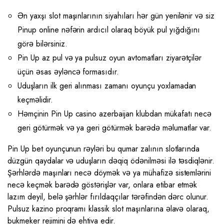
Ən yaxşı slot maşınlarının siyahıları hər gün yenilənir və siz
Pinup online nəfərin ardıcıl olaraq böyük pul yığdığını
görə bilərsiniz.
Pin Up az pul və ya pulsuz oyun avtomatları ziyarətçilər
üçün əsas əyləncə formasıdır.
Uduşların ilk geri alınması zamanı oyunçu yoxlamadan
keçməlidir.
Həmçinin Pin Up casino azerbaijan klubdan mükafatı necə
geri götürmək və ya geri götürmək barədə məlumatlar var.
Pin Up bet oyunçunun rəyləri bu qumar zalının slotlarında
düzgün qaydalar və uduşların dəqiq ödənilməsi ilə təsdiqlənir.
Şərhlərdə maşınları necə döymək və ya mühafizə sistemlərini
necə keçmək barədə göstərişlər var, onlara etibar etmək
lazım deyil, belə şərhlər fırıldaqçılar tərəfindən dərc olunur.
Pulsuz kazino proqramı klassik slot maşınlarına əlavə olaraq,
bukmeker rejimini də ehtiva edir.