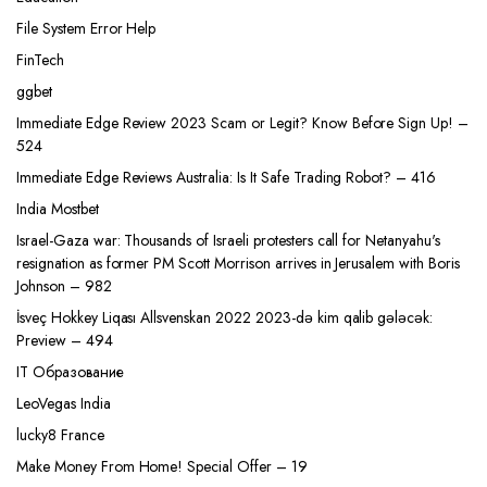
File System Error Help
FinTech
ggbet
Immediate Edge Review 2023 Scam or Legit? Know Before Sign Up! –
524
Immediate Edge Reviews Australia: Is It Safe Trading Robot? – 416
India Mostbet
Israel-Gaza war: Thousands of Israeli protesters call for Netanyahu's
resignation as former PM Scott Morrison arrives in Jerusalem with Boris
Johnson – 982
İsveç Hokkey Liqası Allsvenskan 2022 2023-də kim qalib gələcək:
Preview – 494
IT Образование
LeoVegas India
lucky8 France
Make Money From Home! Special Offer – 19