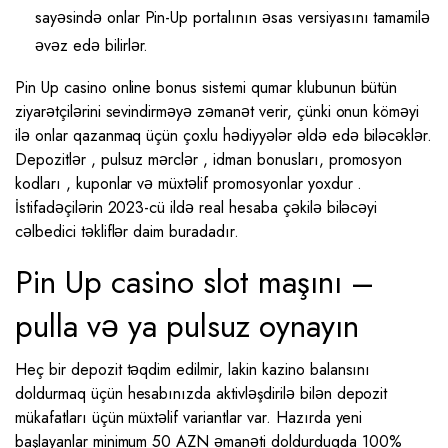
sayəsində onlar Pin-Up portalının əsas versiyasını tamamilə
əvəz edə bilirlər.
Pin Up casino online bonus sistemi qumar klubunun bütün
ziyarətçilərini sevindirməyə zəmanət verir, çünki onun köməyi
ilə onlar qazanmaq üçün çoxlu hədiyyələr əldə edə biləcəklər.
Depozitlər , pulsuz mərclər , idman bonusları, promosyon
kodları , kuponlar və müxtəlif promosyonlar yoxdur .
İstifadəçilərin 2023-cü ildə real hesaba çəkilə biləcəyi
cəlbedici təkliflər daim buradadır.
Pin Up casino slot maşını –
pulla və ya pulsuz oynayın
Heç bir depozit təqdim edilmir, lakin kazino balansını
doldurmaq üçün hesabınızda aktivləşdirilə bilən depozit
mükafatları üçün müxtəlif variantlar var. Hazırda yeni
başlayanlar minimum 50 AZN əmanəti doldurduqda 100%