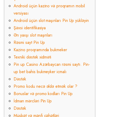
Android üçün kazino və proqramın mobil
versiyası
Android üçün slot maşınları Pin Up yükləyin
Şəxsi identifikasiya
Ən yaxşı slot maşınları
Rəsmi sayt Pin Up
Kazino proqramında bukmeker
Texniki dəstək xidməti
Pin up Casino Azərbaycan rəsmi saytı. Pin-
up bet bahis bukmeyker icmalı
Dəstək
Promo kodu necə əldə etmək olar ?
Bonuslar və promo kodları Pin Up
İdman mərcləri Pin Up
Dəstək
Müsbət və mənfi cəhətləri