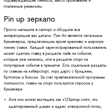
подтверждающие личность, место проживания и
платежные реквизиты.
Pin up зеркало
Просто напишите в саппорт и обсудите все
интересующие вас детали. Пин Ап является легальным
букмекером, предлагающим яркие креативы и широкую
линию ставок. Каждый зарегистрированный пользователь
может сделать ставку в разделе лайв на события,
которые уже начались, или в разделе спорт на
популярные события в прематче. Есть отдельные разделы
по ставкам на киберспорт, игру дартс с бриджем,
буллитом и боксом. За счет привлекательной программы
лояльности, ставки на спорт пользуются спросом у
букмекера.
Хотя оно может выглядеть как «123pinup.com», это
адаптированный домен и адрес электронной почты,