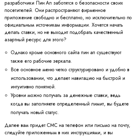
разработчики Пин Ап заботятся о безопасности своих
посетителей. Они распространяют фирменное
приложение свободно и бесплатно, но исключительно по
официальным источникам информации. Хочется начать
делать ставки, но не выходит подобрать качественный
азартный ресурс для этого?
Однако кроме основного сайта пин ап существуют
также его рабочие зеркала.
Все основное меню четко структурировано и удобно в
использовании, что делает навигацию на быстрой и
интуитивно понятной.
Уровни можно получать за денежные ставки, ведь
когда вы заполняете определенный лимит, вы будете
получать новый статус.
Далее вам придет СМС на телефон или письмо на почту,
следуйте приложенным в них инструкциями, и вы