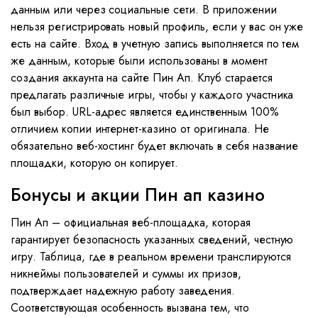
данным или через социальные сети. В приложении
нельзя регистрировать новый профиль, если у вас он уже
есть на сайте. Вход в учетную запись выполняется по тем
же данным, которые были использованы в момент
создания аккаунта на сайте Пин Ап. Клуб старается
предлагать различные игры, чтобы у каждого участника
был выбор. URL-адрес является единственным 100%
отличием копии интернет-казино от оригинала. Не
обязательно веб-хостинг будет включать в себя название
площадки, которую он копирует.
Бонусы и акции Пин ап казино
Пин Ап – официальная веб-площадка, которая
гарантирует безопасность указанных сведений, честную
игру. Таблица, где в реальном времени транслируются
никнеймы пользователей и суммы их призов,
подтверждает надежную работу заведения.
Соответствующая особенность вызвана тем, что