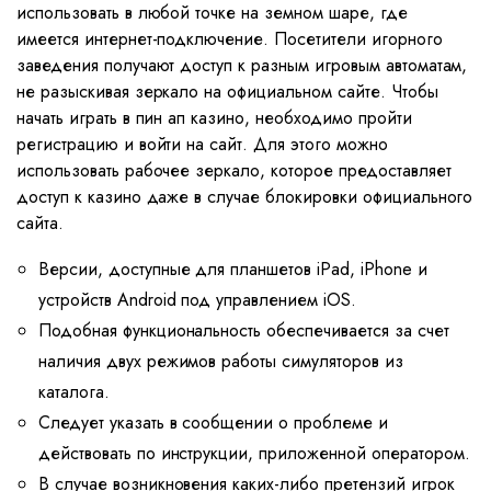
использовать в любой точке на земном шаре, где
имеется интернет-подключение. Посетители игорного
заведения получают доступ к разным игровым автоматам,
не разыскивая зеркало на официальном сайте. Чтобы
начать играть в пин ап казино, необходимо пройти
регистрацию и войти на сайт. Для этого можно
использовать рабочее зеркало, которое предоставляет
доступ к казино даже в случае блокировки официального
сайта.
Версии, доступные для планшетов iPad, iPhone и
устройств Android под управлением iOS.
Подобная функциональность обеспечивается за счет
наличия двух режимов работы симуляторов из
каталога.
Следует указать в сообщении о проблеме и
действовать по инструкции, приложенной оператором.
В случае возникновения каких-либо претензий игрок