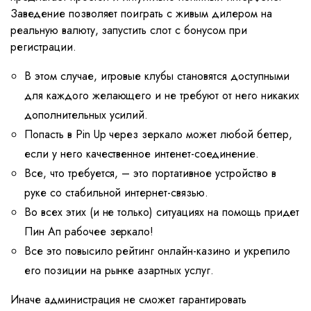
Заведение позволяет поиграть с живым дилером на
реальную валюту, запустить слот с бонусом при
регистрации.
В этом случае, игровые клубы становятся доступными
для каждого желающего и не требуют от него никаких
дополнительных усилий.
Попасть в Pin Up через зеркало может любой беттер,
если у него качественное интенет-соединение.
Все, что требуется, – это портативное устройство в
руке со стабильной интернет-связью.
Во всех этих (и не только) ситуациях на помощь придет
Пин Ап рабочее зеркало!
Все это повысило рейтинг онлайн-казино и укрепило
его позиции на рынке азартных услуг.
Иначе администрация не сможет гарантировать