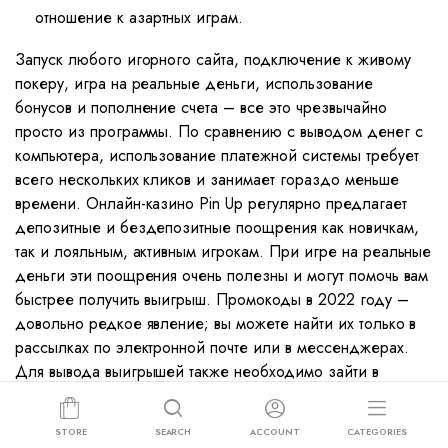
отношение к азартных играм.
Запуск любого игорного сайта, подключение к живому
покеру, игра на реальные деньги, использование
бонусов и пополнение счета – все это чрезвычайно
просто из программы. По сравнению с выводом денег с
компьютера, использование платежной системы требует
всего нескольких кликов и занимает гораздо меньше
времени. Онлайн-казино Pin Up регулярно предлагает
депозитные и бездепозитные поощрения как новичкам,
так и лояльным, активным игрокам. При игре на реальные
деньги эти поощрения очень полезны и могут помочь вам
быстрее получить выигрыш. Промокоды в 2022 году –
довольно редкое явление; вы можете найти их только в
рассылках по электронной почте или в мессенджерах.
Для вывода выигрышей также необходимо зайти в
личный кабинет, выбрать раздел «Вывод средств»,
выбрать способ вывода и следовать инструкциям на
STORE
SEARCH
ACCOUNT
CATEGORIES
экране.