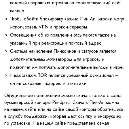
который направляет игроков на соответствующий сайт
казино.
Чтобы обойти блокировку казино Пин Ап, игроки могут
использовать VPN и прокси-серверы.
Оповещения об их появлении отсылаются также на
указанный при регистрации почтовый адрес.
Система начисления Пинкоинов и статусов является
дополнительным мотиватором для игроков, и
позволяет им получать дополнительные выгоды в игре.
Недостатком TOR является урезанный функционал –
он не сохраняет историю и закладки.
Официальное приложение можно скачать только с сайта
букмекерской конторы Pin-Up.ru. Скачать Пин-Ап можно
на нашем сайте или на сайте самой конторы обратившись
в службу поддержки, которая даст ссылку и инструкцию
по установке. На нашем сайте представлена самая