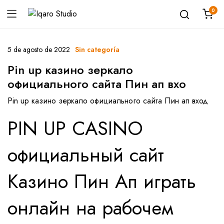
0
5 de agosto de 2022
Sin categoría
Pin up казино зеркало
официального сайта Пин ап вхо
Pin up казино зеркало официального сайта Пин ап вход
PIN UP CASINO
официальный сайт
Казино Пин Ап играть
онлайн на рабочем