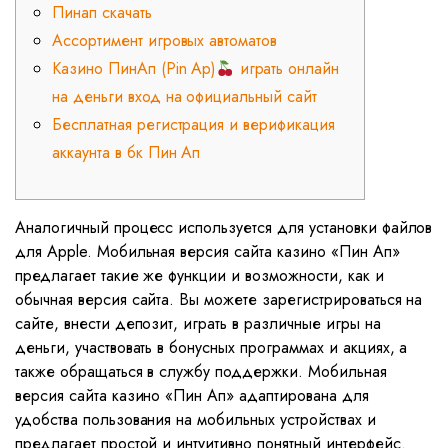
Пинап скачать
Ассортимент игровых автоматов
Казино ПинАп (Pin Ap)
играть онлайн
на деньги вход на официальный сайт
Бесплатная регистрация и верификация
аккаунта в бк Пин Ап
Аналогичный процесс используется для установки файлов
для Apple. Мобильная версия сайта казино «Пин Ап»
предлагает такие же функции и возможности, как и
обычная версия сайта. Вы можете зарегистрироваться на
сайте, внести депозит, играть в различные игры на
деньги, участвовать в бонусных программах и акциях, а
также обращаться в службу поддержки. Мобильная
версия сайта казино «Пин Ап» адаптирована для
удобства пользования на мобильных устройствах и
предлагает простой и интуитивно понятный интерфейс.