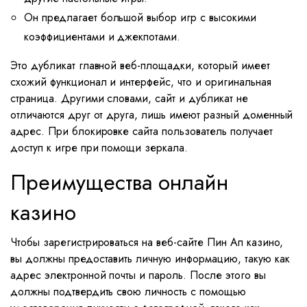
Он предлагает большой выбор игр с высокими
коэффициентами и джекпотами.
Это дубликат главной веб-площадки, который имеет
схожий функционал и интерфейс, что и оригинальная
страница. Другими словами, сайт и дубликат не
отличаются друг от друга, лишь имеют разный доменный
адрес. При блокировке сайта пользователь получает
доступ к игре при помощи зеркала.
Преимущества онлайн
казино
Чтобы зарегистрироваться на веб-сайте Пин Ап казино,
вы должны предоставить личную информацию, такую ​​как
адрес электронной почты и пароль. После этого вы
должны подтвердить свою личность с помощью