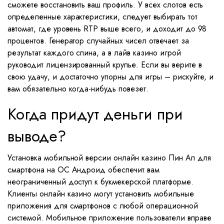
сможете восстановить ваш профиль. У всех слотов есть
определенные характеристики, следует выбирать тот
автомат, где уровень RTP выше всего, и доходит до 98
процентов. Генератор случайных чисел отвечает за
результат каждого спина, а в лайв казино игрой
руководит лицензированный крупье. Если вы верите в
свою удачу, и достаточно упорны для игры – рискуйте, и
вам обязательно когда-нибудь повезет.
Когда придут деньги при
выводе?
Установка мобильной версии онлайн казино Пин Ап для
смартфона на ОС Андроид обеспечит вам
неограниченный доступ к букмекерской платформе.
Клиенты онлайн казино могут установить мобильные
приложения для смартфонов с любой операционной
системой. Мобильное приложение пользователи вправе