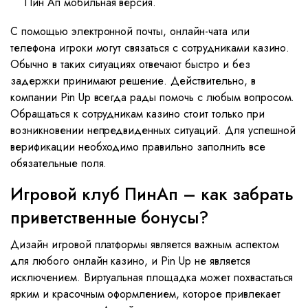
Пин Ап мобильная версия.
С помощью электронной почты, онлайн-чата или
телефона игроки могут связаться с сотрудниками казино.
Обычно в таких ситуациях отвечают быстро и без
задержки принимают решение. Действительно, в
компании Pin Up всегда рады помочь с любым вопросом.
Обращаться к сотрудникам казино стоит только при
возникновении непредвиденных ситуаций. Для успешной
верификации необходимо правильно заполнить все
обязательные поля.
Игровой клуб ПинАп – как забрать
приветственные бонусы?
Дизайн игровой платформы является важным аспектом
для любого онлайн казино, и Pin Up не является
исключением. Виртуальная площадка может похвастаться
ярким и красочным оформлением, которое привлекает