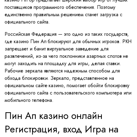
поставщиков программного обеспечения. Поэтому
единственно правильным решением станет загрузка с
официального сайта.
Российская Федерация — это одно из таких государств,
где казино Пин Ап блокируют для обычных игроков. РКН
запрещает и банит виртуальное заведение для
развлечений, из-за чего поклонники азартных слотов не
могут заходить на площадку для игры, делая ставки.
Рабочие зеркала являются надежным способом для
обхода блокировки. Зеркало, представленное на
официальном сайте казино, помогает обойти блокировку
официального сайта с пользовательского компьютера или
мобильного телефона.
Пин Ап казино онлайн
Регистрация, вход Игра на