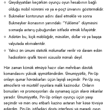
Qeydiyyatdan keçərkən oyunçu oyun hesabının bağlı
olduğu mobil nömrəni və ya e-poçt ünvanını göstərməlidir.
Bukmeker kontorunun adını daxil etməklə və sonra
Bukmeyker ikonasının yanındakı “Yükləmə” düyməsini
sıxmaqla axtarış çubuğundan istifadə etmək kifayətdir.
Adətən bu, kiçik məbləğdir, məsələn, dollar və ya başqa
valyutada ekvivalentdir.
Yalnız ən ümumi statistik məlumatlar verilir və davam edən
hadisələrin qrafik təsviri xüsusilə mənalı deyil.
Hər zaman kömək etməyə hazır olan mehriban dəstək
komandasını yüksək qiymətləndirdim. Ümumiyyətlə, Pin-Up
onlayn qumar həvəskarları üçün layiqli seçimdir. Pin-Up xoş
atmosferə və müxtəlif oyunlara malik kazinodur. Onların
bonusları və promosyonları da oynamaq üçün əlavə imkanlar
yaradır. Ümumiyyətlə, Pin-Up onlayn oyunçu üçün yaxşı
seçimdir və mən onu etibarlı kazino axtaran hər kəsə tövsiyə
edərdim. Pin-Up, istifadəçi dostu interfeysi və maraqlı oyun