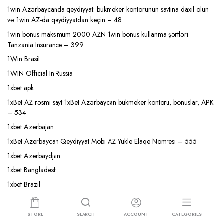
1win Azərbaycanda qeydiyyat: bukmeker kontorunun saytına daxil olun
və 1win AZ-da qeydiyyatdan keçin – 48
1win bonus maksimum 2000 AZN 1win bonus kullanma şərtləri
Tanzania Insurance – 399
1Win Brasil
1WIN Official In Russia
1xbet apk
1xBet AZ rəsmi sayt 1xBet Azərbaycan bukmeker kontoru, bonuslar, APK
– 534
1xbet Azerbajan
1xBet Azerbaycan Qeydiyyat Mobi AZ Yukle Elaqe Nomresi – 555
1xbet Azerbaydjan
1xbet Bangladesh
1xbet Brazil
1xbet download
1xbet giriş
STORE
SEARCH
ACCOUNT
CATEGORIES