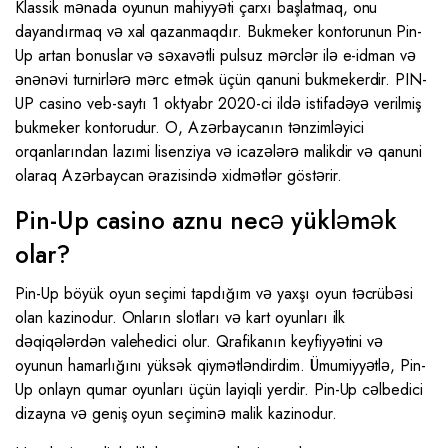
Klassik mənada oyunun mahiyyəti çarxı başlatmaq, onu
dayandırmaq və xal qazanmaqdır. Bukmeker kontorunun Pin-
Up artan bonuslar və səxavətli pulsuz mərclər ilə e-idman və
ənənəvi turnirlərə mərc etmək üçün qanuni bukmekerdir. PIN-
UP casino veb-saytı 1 oktyabr 2020-ci ildə istifadəyə verilmiş
bukmeker kontorudur. O, Azərbaycanın tənzimləyici
orqanlarından lazımi lisenziya və icazələrə malikdir və qanuni
olaraq Azərbaycan ərazisində xidmətlər göstərir.
Pin-Up casino aznu necə yükləmək
olar?
Pin-Up böyük oyun seçimi tapdığım və yaxşı oyun təcrübəsi
olan kazinodur. Onların slotları və kart oyunları ilk
dəqiqələrdən valehedici olur. Qrafikanın keyfiyyətini və
oyunun hamarlığını yüksək qiymətləndirdim. Ümumiyyətlə, Pin-
Up onlayn qumar oyunları üçün layiqli yerdir. Pin-Up cəlbedici
dizayna və geniş oyun seçiminə malik kazinodur.