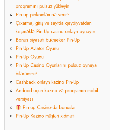
proqramını pulsuz yükləyin
Pin-up pinkoinləri nə verir?
Çıxarma, giriş və saytda qeydiyyatdan
keçməklə Pin Up casino onlayn oynayın
Bonus siyasəti bukmeker Pin-Up
Pin Up Aviator Oyunu
Pin-Up Oyunu
Pin Up Casino Oyunlarını pulsuz oynaya
bilərəmmi?
Cashback onlayn kazino Pin-Up
Android üçün kazino və proqramın mobil
versiyası
Pin up Casino-da bonuslar
Pin-Up Kazino müştəri xidməti