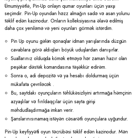
Ümumiyyətlə, Pin-Up onlayn qumar oyunları üçün yaxşı
seçimdir. Pin-Up oyundan həzz almağın sadə və asan yolunu
təklif edən kazinodur. Onların kolleksiyasına əlavə edilmiş
daha çox yeniləmə və yeni oyunları görmək istərdim.
Pin Up oyunu gələn qonaqlar idman yarışlarında düzgün
cavablara görə aldıqları böyük uduşlardan danışırlar.
Suallarınız olduqda kömək etməyə hər zaman hazır olan
peşəkar dəstək komandasına təşəkkür edirəm.
Sonra o, adi depozitə və ya hesabı doldurmaq üçün
mükafata çevriləcək .
Bu, saytdakı oyunçuların təhlükəsizliyini artırmağa həmçinin
azyaşlılar və fırıldaqçılar üçün sayta girişi
məhdudlaşdırmağa imkan verir.
Şanslarınısınamaq istəyən cəsarətli oyunçulara uyğundur.
Pin-Up keyfiyyətli oyun təcrübəsi təklif edən kazinodur. Mən