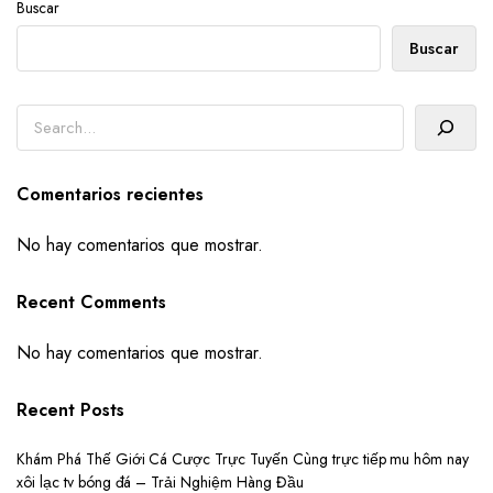
Buscar
Buscar
Buscar
Comentarios recientes
No hay comentarios que mostrar.
Recent Comments
No hay comentarios que mostrar.
Recent Posts
Khám Phá Thế Giới Cá Cược Trực Tuyến Cùng trực tiếp mu hôm nay
xôi lạc tv bóng đá – Trải Nghiệm Hàng Đầu