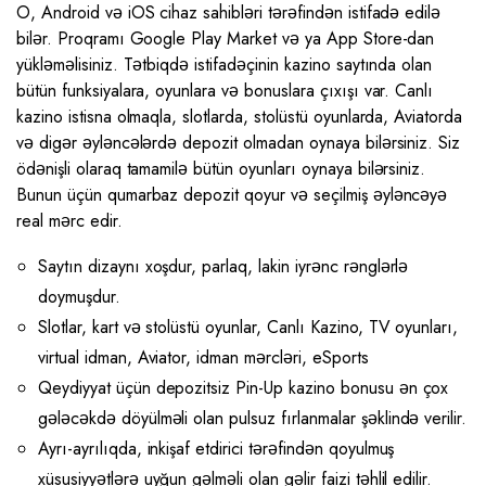
O, Android və iOS cihaz sahibləri tərəfindən istifadə edilə
bilər. Proqramı Google Play Market və ya App Store-dan
yükləməlisiniz. Tətbiqdə istifadəçinin kazino saytında olan
bütün funksiyalara, oyunlara və bonuslara çıxışı var. Canlı
kazino istisna olmaqla, slotlarda, stolüstü oyunlarda, Aviatorda
və digər əyləncələrdə depozit olmadan oynaya bilərsiniz. Siz
ödənişli olaraq tamamilə bütün oyunları oynaya bilərsiniz.
Bunun üçün qumarbaz depozit qoyur və seçilmiş əyləncəyə
real mərc edir.
Saytın dizaynı xoşdur, parlaq, lakin iyrənc rənglərlə
doymuşdur.
Slotlar, kart və stolüstü oyunlar, Canlı Kazino, TV oyunları,
virtual idman, Aviator, idman mərcləri, eSports
Qeydiyyat üçün depozitsiz Pin-Up kazino bonusu ən çox
gələcəkdə döyülməli olan pulsuz fırlanmalar şəklində verilir.
Ayrı-ayrılıqda, inkişaf etdirici tərəfindən qoyulmuş
xüsusiyyətlərə uyğun gəlməli olan gəlir faizi təhlil edilir.