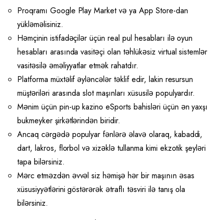
Proqramı Google Play Market və ya App Store-dan
yükləməlisiniz.
Həmçinin istifadəçilər üçün real pul hesabları ilə oyun
hesabları arasında vasitəçi olan təhlükəsiz virtual sistemlər
vasitəsilə əməliyyatlar etmək rahatdır.
Platforma müxtəlif əyləncələr təklif edir, lakin resursun
müştəriləri arasında slot maşınları xüsusilə populyardır.
Mənim üçün pin-up kazino eSports bahisləri üçün ən yaxşı
bukmeyker şirkətlərindən biridir.
Ancaq cərgədə populyar fənlərə əlavə olaraq, kabaddi,
dart, lakros, florbol və xizəklə tullanma kimi ekzotik şeyləri
tapa bilərsiniz.
Mərc etməzdən əvvəl siz həmişə hər bir maşının əsas
xüsusiyyətlərini göstərərək ətraflı təsviri ilə tanış ola
bilərsiniz.