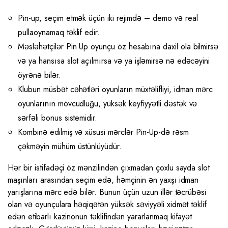
Pin-up, seçim etmək üçün iki rejimdə – demo və real
pullaoynamaq təklif edir.
Məsləhətçilər Pin Up oyunçu öz hesabına daxil ola bilmirsə
və ya hansısa slot açılmırsa və ya işləmirsə nə edəcəyini
öyrənə bilər.
Klubun müsbət cəhətləri oyunların müxtəlifliyi, idman mərc
oyunlarının mövcudluğu, yüksək keyfiyyətli dəstək və
sərfəli bonus sistemidir.
Kombinə edilmiş və xüsusi mərclər Pin-Up-də rəsm
çəkməyin mühüm üstünlüyüdür.
Hər bir istifadəçi öz mənzilindən çıxmadan çoxlu sayda slot
maşınları arasından seçim edə, həmçinin ən yaxşı idman
yarışlarına mərc edə bilər. Bunun üçün uzun illər təcrübəsi
olan və oyunçulara həqiqətən yüksək səviyyəli xidmət təklif
edən etibarlı kazinonun təklifindən yararlanmaq kifayət