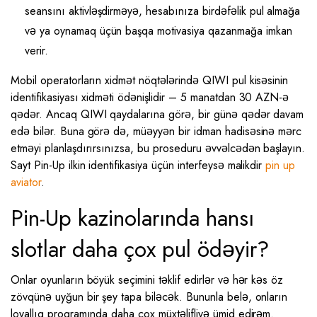
seansını aktivləşdirməyə, hesabınıza birdəfəlik pul almağa
və ya oynamaq üçün başqa motivasiya qazanmağa imkan
verir.
Mobil operatorların xidmət nöqtələrində QIWI pul kisəsinin
identifikasiyası xidməti ödənişlidir – 5 manatdan 30 AZN-ə
qədər. Ancaq QIWI qaydalarına görə, bir günə qədər davam
edə bilər. Buna görə də, müəyyən bir idman hadisəsinə mərc
etməyi planlaşdırırsınızsa, bu proseduru əvvəlcədən başlayın.
Sayt Pin-Up ilkin identifikasiya üçün interfeysə malikdir
pin up
aviator
.
Pin-Up kazinolarında hansı
slotlar daha çox pul ödəyir?
Onlar oyunların böyük seçimini təklif edirlər və hər kəs öz
zövqünə uyğun bir şey tapa biləcək. Bununla belə, onların
loyallıq proqramında daha çox müxtəlifliyə ümid edirəm.