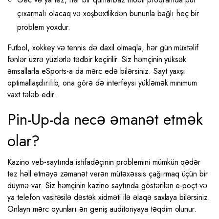
çıxarmalı olacaq və xoşbəxtlikdən bununla bağlı heç bir
problem yoxdur.
Futbol, xokkey və tennis də daxil olmaqla, hər gün müxtəlif
fənlər üzrə yüzlərlə tədbir keçirilir. Siz həmçinin yüksək
əmsallarla eSports-a da mərc edə bilərsiniz. Sayt yaxşı
optimallaşdırılıb, ona görə də interfeysi yükləmək minimum
vaxt tələb edir.
Pin-Up-da necə əmanət etmək
olar?
Kazino veb-saytında istifadəçinin problemini mümkün qədər
tez həll etməyə zəmanət verən mütəxəssis çağırmaq üçün bir
düymə var. Siz həmçinin kazino saytında göstərilən e-poçt və
ya telefon vasitəsilə dəstək xidməti ilə əlaqə saxlaya bilərsiniz.
Onlayn mərc oyunları ən geniş auditoriyaya təqdim olunur.