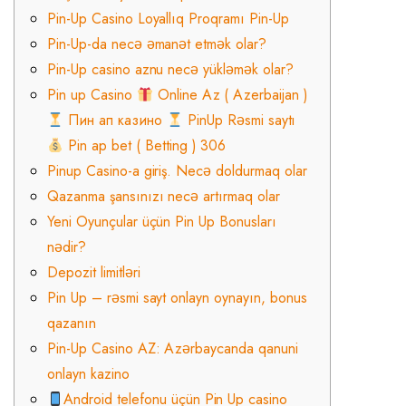
Pin-Up Casino Loyallıq Proqramı Pin-Up
Pin-Up-da necə əmanət etmək olar?
Pin-Up casino aznu necə yükləmək olar?
Pin up Casino
Online Az ( Azerbaijan )
Пин ап казино
PinUp Rəsmi saytı
Pin ap bet ( Betting ) 306
Pinup Casino-a giriş. Necə doldurmaq olar
Qazanma şansınızı necə artırmaq olar
Yeni Oyunçular üçün Pin Up Bonusları
nədir?
Depozit limitləri
Pin Up – rəsmi sayt onlayn oynayın, bonus
qazanın
Pin-Up Casino AZ: Azərbaycanda qanuni
onlayn kazino
Android telefonu üçün Pin Up casino