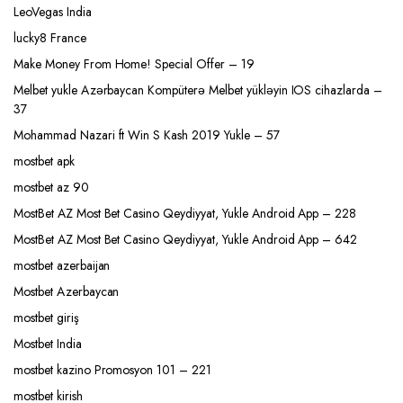
LeoVegas India
lucky8 France
Make Money From Home! Special Offer – 19
Melbet yukle Azərbaycan Kompüterə Melbet yükləyin IOS cihazlarda –
37
Mohammad Nazari ft Win S Kash 2019 Yukle – 57
mostbet apk
mostbet az 90
MostBet AZ Most Bet Casino Qeydiyyat, Yukle Android App – 228
MostBet AZ Most Bet Casino Qeydiyyat, Yukle Android App – 642
mostbet azerbaijan
Mostbet Azerbaycan
mostbet giriş
Mostbet India
mostbet kazino Promosyon 101 – 221
mostbet kirish