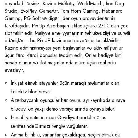
başlada bilərsiniz. Kazino MrSlotty, WorldMatch, Iron Dog
Studio, EvoPlay, GameArt, Tom Horn Gaming, Habanero
Gaming, PG Soft və digər lider oyun provayderlərinin
tərəfdaşıdır. Pin Up Azerbaijan istifadəçilərə 2700-dən çox
slot təklif edir. Maliyyə əməliyyatlarının təhlükəsizliyi və sürətli
ödənişlər – bu Pin UP kazinonun növbəti üstünlükləridir!
Kazino administrasiyası yeni başlayanlar və aktiv müştərilər
üçün fərqli-fərqli bonuslar təqdim edir. Onlar hədiyyə kimi
hesab olunur və slot maşınlarında mərc üçün real pulu
əvəzləyir.
İnkişaf etmək istəyənlər üçün maraqlı məlumatlar olan
kollektiv bloq servisi
Azərbaycanlı oyunçular hər oyunu ayrı-ayrılıqda sınaya
biləcəyi ən yaxşı demo versiyalarında oynaya bilər.
Hesab yaratmaq üçün Qeydiyyat portalın əsas
səhifəsindəQırmızı rənglə vurğulanır.
Amma bilirik ki, variantlar çoxaldıqca, seçim etmək də