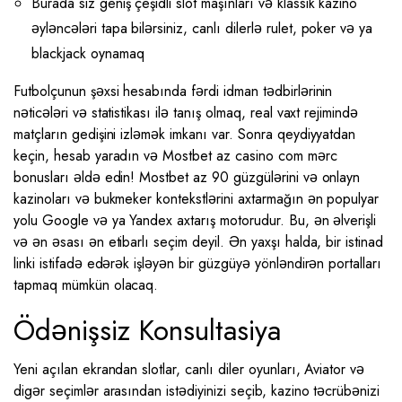
Burada siz geniş çeşidli slot maşınları və klassik kazino
əyləncələri tapa bilərsiniz, canlı dilerlə rulet, poker və ya
blackjack oynamaq
Futbolçunun şəxsi hesabında fərdi idman tədbirlərinin
nəticələri və statistikası ilə tanış olmaq, real vaxt rejimində
matçların gedişini izləmək imkanı var. Sonra qeydiyyatdan
keçin, hesab yaradın və Mostbet az casino com mərc
bonusları əldə edin! Mostbet az 90 güzgülərini və onlayn
kazinoları və bukmeker kontekstlərini axtarmağın ən populyar
yolu Google və ya Yandex axtarış motorudur. Bu, ən əlverişli
və ən əsası ən etibarlı seçim deyil. Ən yaxşı halda, bir istinad
linki istifadə edərək işləyən bir güzgüyə yönləndirən portalları
tapmaq mümkün olacaq.
Ödənişsiz Konsultasiya
Yeni açılan ekrandan slotlar, canlı diler oyunları, Aviator və
digər seçimlər arasından istədiyinizi seçib, kazino təcrübənizi