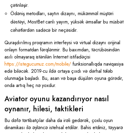
çətinləşir.
Ödəniş metodları, saytın dizaynı, mükəmməl müştəri
dəstəyi, MostBet canlı yayım, yüksək əmsallar bu müsbət
cəhətlərdən sadəcə bir neçəsidir.
Quraşdırılmış proqramın interfeysi və virtual dizaynı orijinal
onlayn formatdan fərqlənmir. Bu baxımdan, təcrübəsindən
asılı olmayaraq istənilən İnternet istifadəçisi
https://istegucumuz.com/mobile/
funksionallıqda naviqasiya
edə biləcək. 2019-cu ildə ortaya çıxdı və dərhal tələb
olunmağa başladı. Bu, asan və başa düşülən oyuna görədir,
onda artıq heç nə yoxdur.
Aviator oyunu kazandırıyor nasıl
oynanır, hilesi, taktikleri
Bu dəfə tərtibatçılar daha da irəli gedərək, çoxlu oyun
dinamikası ilə əyləncə istehsal etdilər. Bahis etdiniz, təyyarə