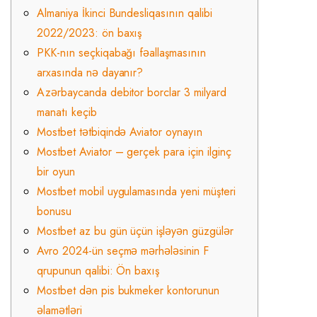
Almaniya İkinci Bundesliqasının qalibi
2022/2023: ön baxış
PKK-nın seçkiqabağı fəallaşmasının
arxasında nə dayanır?
Azərbaycanda debitor borclar 3 milyard
manatı keçib
Mostbet tətbiqində Aviator oynayın
Mostbet Aviator – gerçek para için ilginç
bir oyun
Mostbet mobil uygulamasında yeni müşteri
bonusu
Mostbet az bu gün üçün işləyən güzgülər
Avro 2024-ün seçmə mərhələsinin F
qrupunun qalibi: Ön baxış
Mostbet dən pis bukmeker kontorunun
əlamətləri