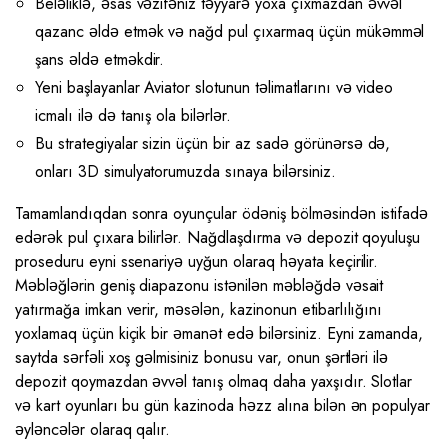
Beləliklə, əsas vəzifəniz təyyarə yoxa çıxmazdan əvvəl
qazanc əldə etmək və nağd pul çıxarmaq üçün mükəmməl
şans əldə etməkdir.
Yeni başlayanlar Aviator slotunun təlimatlarını və video
icmalı ilə də tanış ola bilərlər.
Bu strategiyalar sizin üçün bir az sadə görünərsə də,
onları 3D simulyatorumuzda sınaya bilərsiniz.
Tamamlandıqdan sonra oyunçular ödəniş bölməsindən istifadə
edərək pul çıxara bilirlər. Nağdlaşdırma və depozit qoyuluşu
proseduru eyni ssenariyə uyğun olaraq həyata keçirilir.
Məbləğlərin geniş diapazonu istənilən məbləğdə vəsait
yatırmağa imkan verir, məsələn, kazinonun etibarlılığını
yoxlamaq üçün kiçik bir əmanət edə bilərsiniz. Eyni zamanda,
saytda sərfəli xoş gəlmisiniz bonusu var, onun şərtləri ilə
depozit qoymazdan əvvəl tanış olmaq daha yaxşıdır. Slotlar
və kart oyunları bu gün kazinoda həzz alına bilən ən populyar
əyləncələr olaraq qalır.