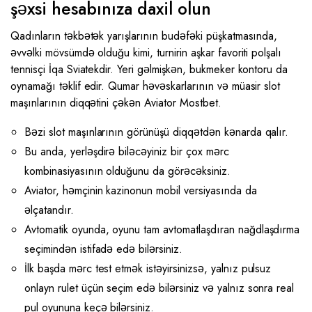
şəxsi hesabınıza daxil olun
Qadınların təkbətək yarışlarının budəfəki püşkatmasında,
əvvəlki mövsümdə olduğu kimi, turnirin aşkar favoriti polşalı
tennisçi İqa Sviatekdir. Yeri gəlmişkən, bukmeker kontoru da
oynamağı təklif edir. Qumar həvəskarlarının və müasir slot
maşınlarının diqqətini çəkən Aviator Mostbet.
Bəzi slot maşınlarının görünüşü diqqətdən kənarda qalır.
Bu anda, yerləşdirə biləcəyiniz bir çox mərc
kombinasiyasının olduğunu da görəcəksiniz.
Aviator, həmçinin kazinonun mobil versiyasında da
əlçatandır.
Avtomatik oyunda, oyunu tam avtomatlaşdıran nağdlaşdırma
seçimindən istifadə edə bilərsiniz.
İlk başda mərc test etmək istəyirsinizsə, yalnız pulsuz
onlayn rulet üçün seçim edə bilərsiniz və yalnız sonra real
pul oyununa keçə bilərsiniz.