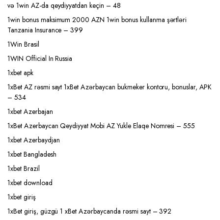
və 1win AZ-da qeydiyyatdan keçin – 48
1win bonus maksimum 2000 AZN 1win bonus kullanma şərtləri
Tanzania Insurance – 399
1Win Brasil
1WIN Official In Russia
1xbet apk
1xBet AZ rəsmi sayt 1xBet Azərbaycan bukmeker kontoru, bonuslar, APK
– 534
1xbet Azerbajan
1xBet Azerbaycan Qeydiyyat Mobi AZ Yukle Elaqe Nomresi – 555
1xbet Azerbaydjan
1xbet Bangladesh
1xbet Brazil
1xbet download
1xbet giriş
1xBet giriş, güzgü 1 xBet Azərbaycanda rəsmi sayt – 392