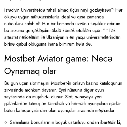
İstədiyin Universitetdə təhsil almaq üçün nəyi gözləyirsən? Hər
ölkəyə uyğun mütəxəssislərlə ideal və qısa zamanda
nəticələrə sahib ol! Hər bir komanda üzvünə təşəkkür edirəm
bu arzumu gerçəkləşdirməkdə kömək etdikləri üçün.” “Tək
attestat nəticələrim ilə Ukraniyanın ən yaxşı universitetlərindən
birinə qəbul olduğuma inana bilmirəm hələ də.
Mostbet Aviator game: Necə
Oynamaq olar
Bu gün uçan slot maşını Mostbet-in onlayn kazino kataloqunun
zirvəsində möhkəm dayanır. Eyni nümunə digər oyun
saytlarında da müşahidə olunur. Slot, sənayeyə yeni
gələnlərdən tutmuş ən təcrübəli və hörmətli oyunçulara qədər
bütün kateqoriyalardan olan oyunçular arasında məşhurdur.
Salamlama bonuslarının böyük üstünlüyü ondan ibarətdir ki,