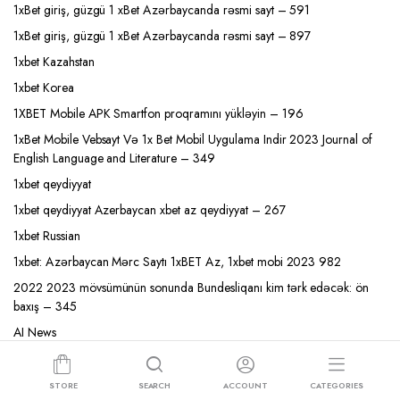
1xBet giriş, güzgü 1 xBet Azərbaycanda rəsmi sayt – 591
1xBet giriş, güzgü 1 xBet Azərbaycanda rəsmi sayt – 897
1xbet Kazahstan
1xbet Korea
1XBET Mobile APK Smartfon proqramını yükləyin – 196
1xBet Mobile Vebsayt Və 1x Bet Mobil Uygulama Indir 2023 Journal of
English Language and Literature – 349
1xbet qeydiyyat
1xbet qeydiyyat Azerbaycan xbet az qeydiyyat – 267
1xbet Russian
1xbet: Azərbaycan Mərc Saytı 1xBET Az, 1xbet mobi 2023 982
2022 2023 mövsümünün sonunda Bundesliqanı kim tərk edəcək: ön
baxış – 345
AI News
AZ Most BET
Azerbajany Mostbet
STORE
SEARCH
ACCOUNT
CATEGORIES