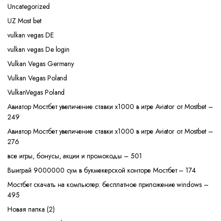
Uncategorized
UZ Most bet
vulkan vegas DE
vulkan vegas De login
Vulkan Vegas Germany
Vulkan Vegas Poland
VulkanVegas Poland
Авиатор Мостбет увеличение ставки х1000 в игре Aviator от Mostbet –
249
Авиатор Мостбет увеличение ставки х1000 в игре Aviator от Mostbet –
276
все игры, бонусы, акции и промокоды – 501
Выиграй 9000000 сум в букмекерской конторе Мостбет – 174
Мостбет скачать на компьютер: бесплатное приложение windows –
495
Новая папка (2)