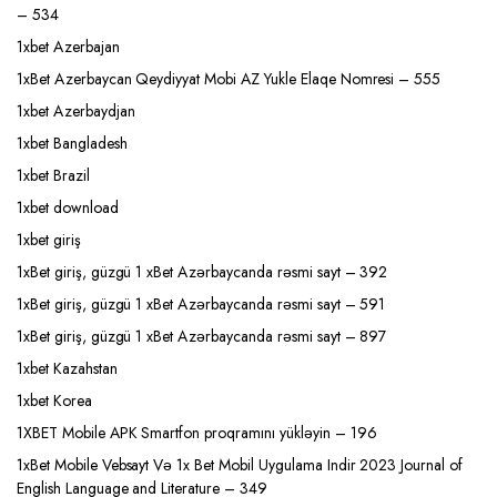
– 534
1xbet Azerbajan
1xBet Azerbaycan Qeydiyyat Mobi AZ Yukle Elaqe Nomresi – 555
1xbet Azerbaydjan
1xbet Bangladesh
1xbet Brazil
1xbet download
1xbet giriş
1xBet giriş, güzgü 1 xBet Azərbaycanda rəsmi sayt – 392
1xBet giriş, güzgü 1 xBet Azərbaycanda rəsmi sayt – 591
1xBet giriş, güzgü 1 xBet Azərbaycanda rəsmi sayt – 897
1xbet Kazahstan
1xbet Korea
1XBET Mobile APK Smartfon proqramını yükləyin – 196
1xBet Mobile Vebsayt Və 1x Bet Mobil Uygulama Indir 2023 Journal of
English Language and Literature – 349