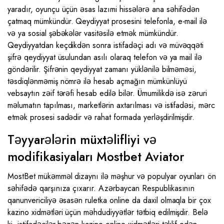
yaradır, oyunçu üçün əsas lazımi hissələrə ana səhifədən
çatmaq mümkündür. Qeydiyyat prosesini telefonla, e-mail ilə
və ya sosial şəbəkələr vasitəsilə etmək mümkündür.
Qeydiyyatdan keçdikdən sonra istifadəçi adı və müvəqqəti
şifrə qeydiyyat üsulundan asılı olaraq telefon və ya mail ilə
göndərilir. Şifrənin qeydiyyat zamanı yüklənilə bilməməsi,
təsdiqlənməmiş nömrə ilə hesab açmağın mümkünlüyü
vebsaytın zəif tərəfi hesab edilə bilər. Ümumilikdə isə zəruri
məlumatın tapılması, marketlərin axtarılması və istifadəsi, mərc
etmək prosesi sadədir və rahat formada yerləşdirilmişdir.
Təyyarələrin müxtəlifliyi və
modifikasiyaları Mostbet Aviator
MostBet mükəmməl dizaynı ilə məşhur və populyar oyunları ön
səhifədə qarşınıza çıxarır. Azərbaycan Respublikasının
qanunvericiliyə əsasən ruletka online da daxil olmaqla bir çox
kazino xidmətləri üçün məhdudiyyətlər tətbiq edilmişdir. Belə