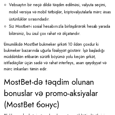
Vebsaytın bir neçə dildə təqdim edilməsi, valyuta seçimi,
mobil versiya və mobil tətbiqlər, kriptovalyutalarla mərc əsas
üstünlüklər sırasındadır.
Siz Mostbet-i sosial hesabınızla birləşdirərək hesab yarada
bilərsiniz, bu üsul çox rahat və əlçatandır.
Ümumilikdə MostBet bukmeker şirkəti 10 ildən çoxdur ki
bukmeker bazarında uğurla fəaliyyət göstərir. İşə başladığı
müddətdən etibarən sürətli böyümə yolu keçən şirkət,
istifadəçilər üçün sadə və rahat interfeys, asan qeydiyyat və
mərc imkanları təmin edir.
MostBet-də təqdim olunan
bonuslar və promo-aksiyalar
(MostBet бонус)