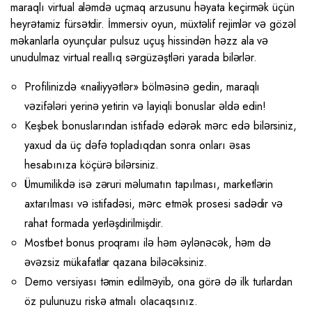
maraqlı virtual aləmdə uçmaq arzusunu həyata keçirmək üçün
heyrətamiz fürsətdir. İmmersiv oyun, müxtəlif rejimlər və gözəl
məkanlarla oyunçular pulsuz uçuş hissindən həzz ala və
unudulmaz virtual reallıq sərgüzəştləri yarada bilərlər.
Profilinizdə «nailiyyətlər» bölməsinə gedin, maraqlı
vəzifələri yerinə yetirin və layiqli bonuslar əldə edin!
Keşbek bonuslarından istifadə edərək mərc edə bilərsiniz,
yaxud da üç dəfə topladıqdan sonra onları əsas
hesabınıza köçürə bilərsiniz.
Ümumilikdə isə zəruri məlumatın tapılması, marketlərin
axtarılması və istifadəsi, mərc etmək prosesi sadədir və
rahat formada yerləşdirilmişdir.
Mostbet bonus proqramı ilə həm əylənəcək, həm də
əvəzsiz mükafatlar qazana biləcəksiniz.
Demo versiyası təmin edilməyib, ona görə də ilk turlardan
öz pulunuzu riskə atmalı olacaqsınız.