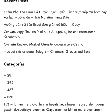
Recent Posts
Khám Phá Thế Giới Cá Cược Trực Tuyến Cùng trực tiếp mu hôm nay
xôi lạc tv bóng đá – Trải Nghiệm Hàng Đầu
Hướng dẫn rút tiền 8xbet đơn giản dễ hiểu – Copy
Скачать Игру Плинко Plinko на Андройд, ios или компьютер
бесплатно
Онлайн Казино Mostbet Онлайн слоты и Live-Casino
mostbet aviator siqnal Telegram Channels, Groups and Bots
Categorías
– 28
– 395
– 467
– 838
153 – İdman mərc oyunlarının həyata keçirilməsi məqsədi ilə hüquqi
şəxsin akkreditasiya olunması Qaydasının və İdman mərc oyunlarının