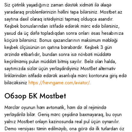
Siz çətinlik yaşadığınız zaman dəstək xidməti ilə əlaqə
yaradaraq problemlərinizin həllini tapa bilərsiniz. Mostbet.az
saytına daxil olaraq istədiyinizi tapmaq olduqca asandır.
Keşbek bonuslarından istifadə edərək mərc edə bilərsiniz,
yaxud da üç dəfə topladıqdan sonra onları əsas hesabınıza
köçürə bilərsiniz. Bonus qazanclarının maksimum məbləği
keşbek ölçüsünün on qatına bərabərdir. Keşbek 3 gün
ərzində etibarlıdır, bundan sonra isə növbəti müddətə
keçirilməmiş pulun müddəti bitmiş sayılır. Belə olan halda,
saytımızda sizlər üçün yerləşdirdiyimiz MostBet alternativ
linklərindən istifadə edərək asanlıqla mərc kontoruna giriş edə
biləcəksiniz
https://hevngame.com/aviator/
.
Обзор БК Mostbet
Mərclər oyunun həm avtomatik, həm də əl rejimində
yerləşdirilə bilər. Geniş mərc çeşidinə baxmayaraq, bu oyun
yalnız Mostbet onlayn kazinosunda real pul üçün oynanılır.
Demo versiyası təmin edilməyib, ona görə də ilk turlardan öz