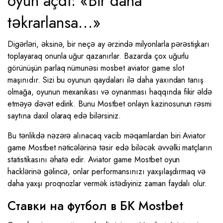
oyun açdı: «Bir daha
təkrarlansa…»
Digərləri, əksinə, bir neçə ay ərzində milyonlarla pərəstişkarı
toplayaraq onunla uğur qazanırlar. Bazarda çox uğurlu
görünüşün parlaq nümunəsi mosbet aviator game slot
maşınıdır. Sizi bu oyunun qaydaları ilə daha yaxından tanış
olmağa, oyunun mexanikası və oynanması haqqında fikir əldə
etməyə dəvət edirik. Bunu Mostbet onlayn kazinosunun rəsmi
saytına daxil olaraq edə bilərsiniz.
Bu tənlikdə nəzərə alınacaq vacib məqamlardan biri Aviator
game Mostbet nəticələrinə təsir edə biləcək əvvəlki matçların
statistikasını əhatə edir. Aviator game Mostbet oyun
hacklərinə gəlincə, onlar performansınızı yaxşılaşdırmaq və
daha yaxşı proqnozlar vermək istədiyiniz zaman faydalı olur.
Ставки на футбол в БК Mostbet