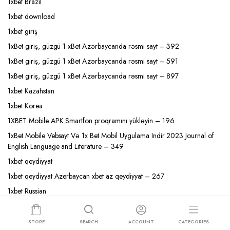
1xbet Brazil
1xbet download
1xbet giriş
1xBet giriş, güzgü 1 xBet Azərbaycanda rəsmi sayt – 392
1xBet giriş, güzgü 1 xBet Azərbaycanda rəsmi sayt – 591
1xBet giriş, güzgü 1 xBet Azərbaycanda rəsmi sayt – 897
1xbet Kazahstan
1xbet Korea
1XBET Mobile APK Smartfon proqramını yükləyin – 196
1xBet Mobile Vebsayt Və 1x Bet Mobil Uygulama Indir 2023 Journal of
English Language and Literature – 349
1xbet qeydiyyat
1xbet qeydiyyat Azerbaycan xbet az qeydiyyat – 267
1xbet Russian
1xbet: Azərbaycan Mərc Saytı 1xBET Az, 1xbet mobi 2023 982
2022 2023 mövsümünün sonunda Bundesliqanı kim tərk edəcək: ön
STORE
SEARCH
ACCOUNT
CATEGORIES