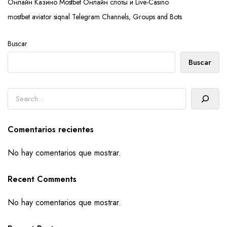
Онлайн Казино Mostbet Онлайн слоты и Live-Casino
mostbet aviator siqnal Telegram Channels, Groups and Bots
Buscar
Buscar
Buscar
Comentarios recientes
No hay comentarios que mostrar.
Recent Comments
No hay comentarios que mostrar.