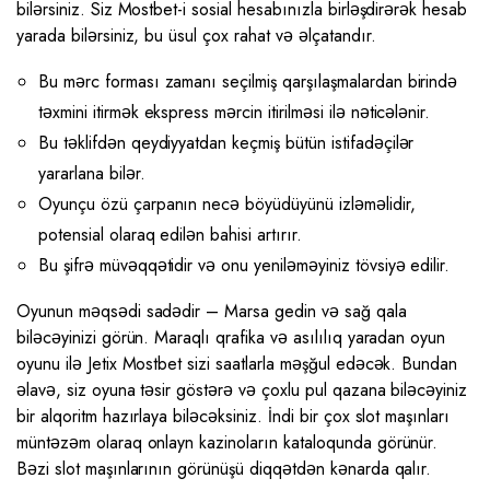
bilərsiniz. Siz Mostbet-i sosial hesabınızla birləşdirərək hesab
yarada bilərsiniz, bu üsul çox rahat və əlçatandır.
Bu mərc forması zamanı seçilmiş qarşılaşmalardan birində
təxmini itirmək ekspress mərcin itirilməsi ilə nəticələnir.
Bu təklifdən qeydiyyatdan keçmiş bütün istifadəçilər
yararlana bilər.
Oyunçu özü çarpanın necə böyüdüyünü izləməlidir,
potensial olaraq edilən bahisi artırır.
Bu şifrə müvəqqətidir və onu yeniləməyiniz tövsiyə edilir.
Oyunun məqsədi sadədir – Marsa gedin və sağ qala
biləcəyinizi görün. Maraqlı qrafika və asılılıq yaradan oyun
oyunu ilə Jetix Mostbet sizi saatlarla məşğul edəcək. Bundan
əlavə, siz oyuna təsir göstərə və çoxlu pul qazana biləcəyiniz
bir alqoritm hazırlaya biləcəksiniz. İndi bir çox slot maşınları
müntəzəm olaraq onlayn kazinoların kataloqunda görünür.
Bəzi slot maşınlarının görünüşü diqqətdən kənarda qalır.