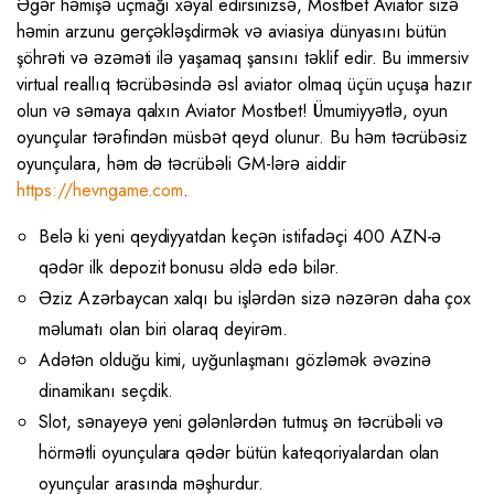
Əgər həmişə uçmağı xəyal edirsinizsə, Mostbet Aviator sizə
həmin arzunu gerçəkləşdirmək və aviasiya dünyasını bütün
şöhrəti və əzəməti ilə yaşamaq şansını təklif edir. Bu immersiv
virtual reallıq təcrübəsində əsl aviator olmaq üçün uçuşa hazır
olun və səmaya qalxın Aviator Mostbet! Ümumiyyətlə, oyun
oyunçular tərəfindən müsbət qeyd olunur. Bu həm təcrübəsiz
oyunçulara, həm də təcrübəli GM-lərə aiddir
https://hevngame.com
.
Belə ki yeni qeydiyyatdan keçən istifadəçi 400 AZN-ə
qədər ilk depozit bonusu əldə edə bilər.
Əziz Azərbaycan xalqı bu işlərdən sizə nəzərən daha çox
məlumatı olan biri olaraq deyirəm.
Adətən olduğu kimi, uyğunlaşmanı gözləmək əvəzinə
dinamikanı seçdik.
Slot, sənayeyə yeni gələnlərdən tutmuş ən təcrübəli və
hörmətli oyunçulara qədər bütün kateqoriyalardan olan
oyunçular arasında məşhurdur.