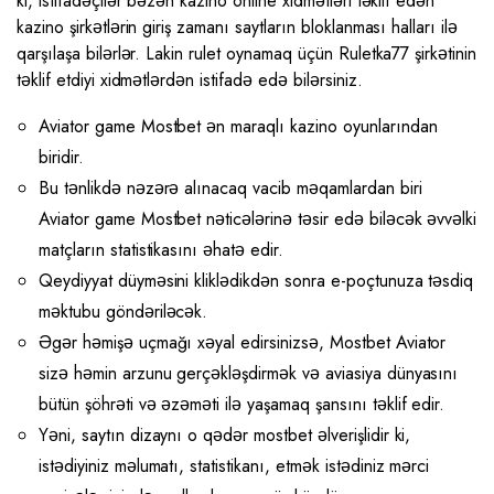
ki, istifadəçilər bəzən kazino online xidmətləri təklif edən
kazino şirkətlərin giriş zamanı saytların bloklanması halları ilə
qarşılaşa bilərlər. Lakin rulet oynamaq üçün Ruletka77 şirkətinin
təklif etdiyi xidmətlərdən istifadə edə bilərsiniz.
Aviator game Mostbet ən maraqlı kazino oyunlarından
biridir.
Bu tənlikdə nəzərə alınacaq vacib məqamlardan biri
Aviator game Mostbet nəticələrinə təsir edə biləcək əvvəlki
matçların statistikasını əhatə edir.
Qeydiyyat düyməsini kliklədikdən sonra e-poçtunuza təsdiq
məktubu göndəriləcək.
Əgər həmişə uçmağı xəyal edirsinizsə, Mostbet Aviator
sizə həmin arzunu gerçəkləşdirmək və aviasiya dünyasını
bütün şöhrəti və əzəməti ilə yaşamaq şansını təklif edir.
Yəni, saytın dizaynı o qədər mostbet əlverişlidir ki,
istədiyiniz məlumatı, statistikanı, etmək istədiniz mərci