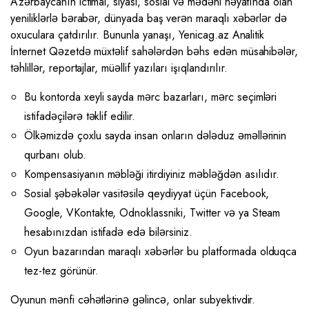
Azərbaycanın ictimai, siyasi, sosial və mədəni həyatında olan
yeniliklərlə bərabər, dünyada baş verən maraqlı xəbərlər də
oxuculara çatdırılır. Bununla yanaşı, Yenicag.az Analitik
İnternet Qəzetdə müxtəlif sahələrdən bəhs edən müsahibələr,
təhlillər, reportajlar, müəllif yazıları işıqlandırılır.
Bu kontorda xeyli sayda mərc bazarları, mərc seçimləri
istifadəçilərə təklif edilir.
Ölkəmizdə çoxlu sayda insan onların dələduz əməllərinin
qurbanı olub.
Kompensasiyanın məbləği itirdiyiniz məbləğdən asılıdır.
Sosial şəbəkələr vasitəsilə qeydiyyat üçün Facebook,
Google, VKontakte, Odnoklassniki, Twitter və ya Steam
hesabınızdan istifadə edə bilərsiniz.
Oyun bazarından maraqlı xəbərlər bu platformada olduqca
tez-tez görünür.
Oyunun mənfi cəhətlərinə gəlincə, onlar subyektivdir.