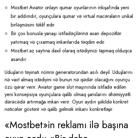
Mostbet Aviator onlayn qumar oyunlarının inkişafında yeni
bir addımdır, oyunçulara qumar və virtual macəraların unikal
birləşməsini təklif edir.
Bir çox bonusla yanaşı istifadəçilərinə asan depozitlər
yatırmaq və çıxarmaq imkanlarıda təqdim edir.
Mostbet.az saytına daxil olaraq istədiyinizi tapmaq olduqca
asandır.
Uduşların təyinatı nömrə generatorundan asılı deyil. Uduşlarını
nə vaxt almaq istədiyini və bunun nə qədər olacağını oyunçu
özü qərar verir. Aviator game slot maşınında istifadə edilən
yeni konsepsiya oyunçulara qalib olmaq şanslarını əhəmiyyətli
dərəcədə artırmağa imkan verir. Oyun aydın şəkildə konkret
nəticələr göstərir və qalib gəlmək imkanı konkretləşir.
«Mostbet»in reklamı ilə başına