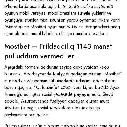
iPhone-larda asanlıqla açıla bilər. Sadə qrafika sayəsində
oyunun mobil versiyası mobil cihazlara sürətlə yüklənir və
oyunçuya istənilən vaxt, istənilən yerdə oynamaq imkanı verir!
Aviator game Mostbet oyununun nəticəsini proqnozlaşdırmaq
üçün alqoritm mürəkkəbdir və bir çox amillərə əsaslanır.
Mostbet – Frildaqciliq 1143 manat
pul uddum vermediler
Aşağıdakı formanı doldurum saytda qeydiyyatdan keçə
bilərsiniz. Azərbaycanda fəaliyyəti qadağan olunan “Mostbet”
mərc şirkəti vətəndaşın külli miqdarda uduşunu ödəməkdən
boyun qaçırıb. “Qafqazinfo” xəbər verir ki, bu barədə Ayaz
İkramoğlu adlı şəxs sosial şəbəkədə paylaşım edib. Qeyd
edək ki, Azərbaycanda fəaliyyəti qadağan olunan mərc
şirkətləri ilə bağlı sosial şəbəkələrdə tez-tez bu tip
paylaşımlara rast gəlinir.
Pul çıxaırlması üçün minimum məbləğ həm kartlar, həm də pul