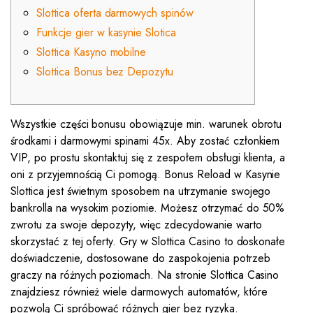
Slottica oferta darmowych spinów
Funkcje gier w kasynie Slotica
Slottica Kasyno mobilne
Slottica Bonus bez Depozytu
Wszystkie części bonusu obowiązuje min. warunek obrotu
środkami i darmowymi spinami 45x. Aby zostać członkiem
VIP, po prostu skontaktuj się z zespołem obsługi klienta, a
oni z przyjemnością Ci pomogą. Bonus Reload w Kasynie
Slottica jest świetnym sposobem na utrzymanie swojego
bankrolla na wysokim poziomie. Możesz otrzymać do 50%
zwrotu za swoje depozyty, więc zdecydowanie warto
skorzystać z tej oferty. Gry w Slottica Casino to doskonałe
doświadczenie, dostosowane do zaspokojenia potrzeb
graczy na różnych poziomach. Na stronie Slottica Casino
znajdziesz również wiele darmowych automatów, które
pozwolą Ci spróbować różnych gier bez ryzyka.