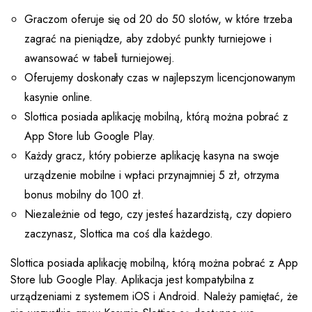
Graczom oferuje się od 20 do 50 slotów, w które trzeba
zagrać na pieniądze, aby zdobyć punkty turniejowe i
awansować w tabeli turniejowej.
Oferujemy doskonały czas w najlepszym licencjonowanym
kasynie online.
Slottica posiada aplikację mobilną, którą można pobrać z
App Store lub Google Play.
Każdy gracz, który pobierze aplikację kasyna na swoje
urządzenie mobilne i wpłaci przynajmniej 5 zł, otrzyma
bonus mobilny do 100 zł.
Niezależnie od tego, czy jesteś hazardzistą, czy dopiero
zaczynasz, Slottica ma coś dla każdego.
Slottica posiada aplikację mobilną, którą można pobrać z App
Store lub Google Play. Aplikacja jest kompatybilna z
urządzeniami z systemem iOS i Android. Należy pamiętać, że