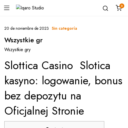
0
20 de noviembre de 2023
Sin categoría
Wszystkie gr
Wszystkie gry
Slottica Casino ️ Slotica
kasyno: logowanie, bonus
bez depozytu na
Oficjalnej Stronie