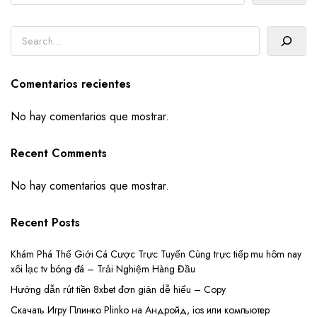
Buscar
Comentarios recientes
No hay comentarios que mostrar.
Recent Comments
No hay comentarios que mostrar.
Recent Posts
Khám Phá Thế Giới Cá Cược Trực Tuyến Cùng trực tiếp mu hôm nay
xôi lạc tv bóng đá – Trải Nghiệm Hàng Đầu
Hướng dẫn rút tiền 8xbet đơn giản dễ hiểu – Copy
Скачать Игру Плинко Plinko на Андройд, ios или компьютер