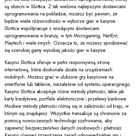
są obecni w Slottica. Z tak wieloma najlepszymi dostawcami
oprogramowania na pokładzie, możesz być pewien, że
będzie wiele różnorodności w wyborze gier w kasynie.
Slottica współpracuje z wiodącymi dostawcami
oprogramowania w branży, w tym Microgaming, NetEnt,
Playtech i wiele innych. Oznacza to, że możesz spodziewać
się szerokiej gamy wysokiej jakości gier w kasynie.
Kasyno Slottica oferuje w pełni responsywną stronę
internetową, która doskonale działa na urządzeniach
mobilnych. Możesz grać w ulubione gry kasynowe na
smartfonie lub tablecie, niezależnie od systemu operacyjnego.
Kasyno Slottica akceptuje różne metody płatności, takie jak
karty kredytowe, portfele elektroniczne i przelewy bankowe.
Możliwe metody płatności różnią się w zależności od kraju, w
którym się znajdujesz. Wszystkie transakcje są chronione za
pomocą nowoczesnych technologii szyfrowania, aby
zapewnić bezpieczeństwo danych osobowych i płatności.
Kasyno również przestrzega zasad odpowiedzialnej gry i