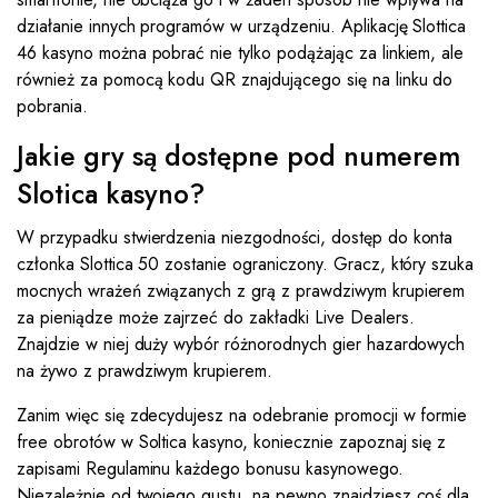
działanie innych programów w urządzeniu. Aplikację Slottica
46 kasyno można pobrać nie tylko podążając za linkiem, ale
również za pomocą kodu QR znajdującego się na linku do
pobrania.
Jakie gry są dostępne pod numerem
Slotica kasyno?
W przypadku stwierdzenia niezgodności, dostęp do konta
członka Slottica 50 zostanie ograniczony. Gracz, który szuka
mocnych wrażeń związanych z grą z prawdziwym krupierem
za pieniądze może zajrzeć do zakładki Live Dealers.
Znajdzie w niej duży wybór różnorodnych gier hazardowych
na żywo z prawdziwym krupierem.
Zanim więc się zdecydujesz na odebranie promocji w formie
free obrotów w Soltica kasyno, koniecznie zapoznaj się z
zapisami Regulaminu każdego bonusu kasynowego.
Niezależnie od twojego gustu, na pewno znajdziesz coś dla