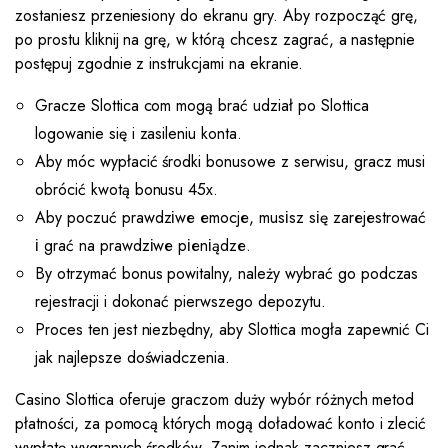
zostaniesz przeniesiony do ekranu gry. Aby rozpocząć grę,
po prostu kliknij na grę, w którą chcesz zagrać, a następnie
postępuj zgodnie z instrukcjami na ekranie.
Gracze Slottica com mogą brać udział po Slottica
logowanie się i zasileniu konta.
Aby móc wypłacić środki bonusowe z serwisu, gracz musi
obrócić kwotą bonusu 45x.
Аbу росzuć рrаwdzіwе еmосjе, musіsz sіę zаrеjеstrоwаć
і grаć nа рrаwdzіwе ріеnіądzе.
By otrzymać bonus powitalny, należy wybrać go podczas
rejestracji i dokonać pierwszego depozytu.
Proces ten jest niezbędny, aby Slottica mogła zapewnić Ci
jak najlepsze doświadczenia.
Casino Slottica oferuje graczom duży wybór różnych metod
płatności, za pomocą których mogą doładować konto i zlecić
wypłatę wygranych środków. Zanim jednak zaczniesz grać,