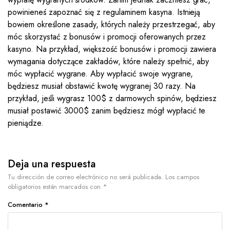
powinieneś zapoznać się z regulaminem kasyna. Istnieją
bowiem określone zasady, których należy przestrzegać, aby
móc skorzystać z bonusów i promocji oferowanych przez
kasyno. Na przykład, większość bonusów i promocji zawiera
wymagania dotyczące zakładów, które należy spełnić, aby
móc wypłacić wygrane. Aby wypłacić swoje wygrane,
będziesz musiał obstawić kwotę wygranej 30 razy. Na
przykład, jeśli wygrasz 100$ z darmowych spinów, będziesz
musiał postawić 3000$ zanim będziesz mógł wypłacić te
pieniądze.
Deja una respuesta
Tu dirección de correo electrónico no será publicada.
Los campos
obligatorios están marcados con
*
Comentario
*