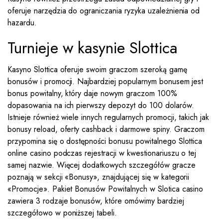
oferuje narzędzia do ograniczania ryzyka uzależnienia od
hazardu.
Turnieje w kasynie Slottica
Kasyno Slottica oferuje swoim graczom szeroką gamę
bonusów i promocji. Najbardziej popularnym bonusem jest
bonus powitalny, który daje nowym graczom 100%
dopasowania na ich pierwszy depozyt do 100 dolarów.
Istnieje również wiele innych regularnych promocji, takich jak
bonusy reload, oferty cashback i darmowe spiny. Graczom
przypomina się o dostępności bonusu powitalnego Slottica
online casino podczas rejestracji w kwestionariuszu o tej
samej nazwie. Więcej dodatkowych szczegółów gracze
poznają w sekcji «Bonusy», znajdującej się w kategorii
«Promocje». Pakiet Bonusów Powitalnych w Slotica casino
zawiera 3 rodzaje bonusów, które omówimy bardziej
szczegółowo w poniższej tabeli.